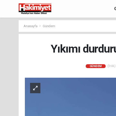
Anasayfa
Gündem
Yıkımı durdur
(İHA) 
GÜNDEM