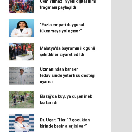
Cem Yılmaz'ın yeni dijital filmi
fragmanı paylaşıldı
“Fazla empati duygusal
tükenmeye yol açıyor”
Malatya'da bayramın ilk günü
şehitlikler ziyaret edildi
Uzmanından kanser
tedavisinde yeterli su desteği
uyarısı
Elazığ’da kuyuya düşen inek
kurtarıldı
Dr. Uçar: “Her 17 çocuktan
birinde besin alerjisi var”