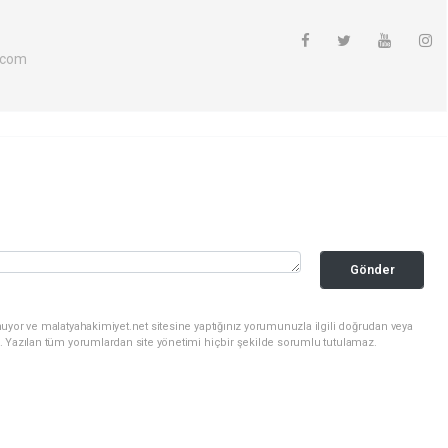
.com
Gönder
uyor ve malatyahakimiyet.net sitesine yaptığınız yorumunuzla ilgili doğrudan veya
. Yazılan tüm yorumlardan site yönetimi hiçbir şekilde sorumlu tutulamaz.