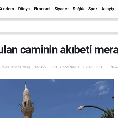
Gündem
Dünya
Ekonomi
Siyaset
Sağlık
Spor
Asayiş
ulan caminin akıbeti mer
- İhlas Haber Ajansı | 11.05.2022 - 13:33, Güncelleme: 11.05.2022 - 13:33
47