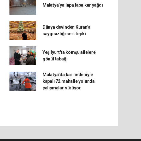
Malatya’ya lapa lapa kar yağdı
Dünya devinden Kuran'a
saygısızlığı sert tepki
Yeşilyurt'ta komşu ailelere
gönül tabağı
Malatya’da kar nedeniyle
kapalı 72 mahalle yolunda
çalışmalar sürüyor