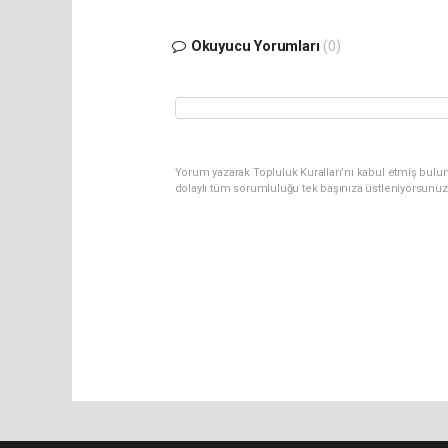
Okuyucu Yorumları
(0)
Yorum yazarak Topluluk Kuralları’nı kabul etmiş bulun
dolaylı tüm sorumluluğu tek başınıza üstleniyorsunuz