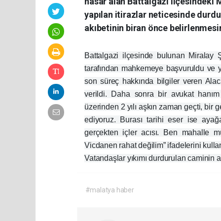
hasar alan Battalgazi ilçesindeki M
yapılan itirazlar neticesinde durd
akıbetinin biran önce belirlenmesin
Battalgazi ilçesinde bulunan Miralay 
tarafından mahkemeye başvuruldu ve yı
son süreç hakkında bilgiler veren Ala
verildi. Daha sonra bir avukat hanım
üzerinden 2 yılı aşkın zaman geçti, bir 
ediyoruz. Burası tarihi eser ise ayağ
gerçekten içler acısı. Ben mahalle
Vicdanen rahat değilim” ifadelerini kulla
Vatandaşlar yıkımı durdurulan caminin ak
#malatya haber