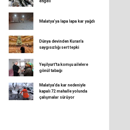
engeli
Malatya’ya lapa lapa kar yağdı
Dünya devinden Kuran'a
saygısızlığı sert tepki
Yeşilyurt'ta komşu ailelere
gönül tabağı
Malatya’da kar nedeniyle
kapalı 72 mahalle yolunda
çalışmalar sürüyor