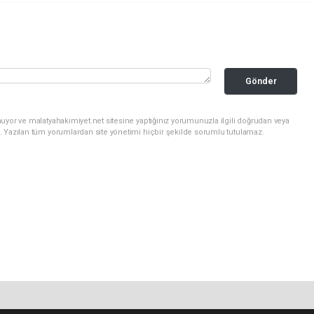
Gönder
uyor ve malatyahakimiyet.net sitesine yaptığınız yorumunuzla ilgili doğrudan veya
. Yazılan tüm yorumlardan site yönetimi hiçbir şekilde sorumlu tutulamaz.