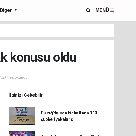
Diğer
MENÜ
ak konusu oldu
32+ kez okundu.
İlginizi Çekebilir
Elazığ’da son bir haftada 119
şüpheli yakalandı