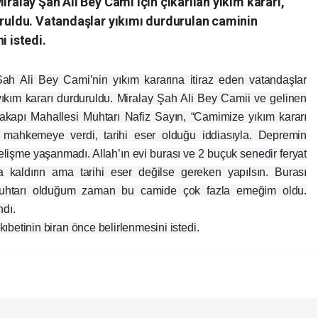
iralay Şah Ali Bey Cami için çıkarılan yıkım kararı,
uruldu. Vatandaşlar yıkımı durdurulan caminin
i istedi.
Şah Ali Bey Cami’nin yıkım kararına itiraz eden vatandaşlar
kım kararı durduruldu. Miralay Şah Ali Bey Camii ve gelinen
cakapı Mahallesi Muhtarı Nafiz Sayın, “Camimize yıkım kararı
 mahkemeye verdi, tarihi eser olduğu iddiasıyla. Depremin
gelişme yaşanmadı. Allah’ın evi burası ve 2 buçuk senedir feryat
a kaldırın ama tarihi eser değilse gereken yapılsın. Burası
 muhtarı olduğum zaman bu camide çok fazla emeğim oldu.
ndı.
ıbetinin biran önce belirlenmesini istedi.