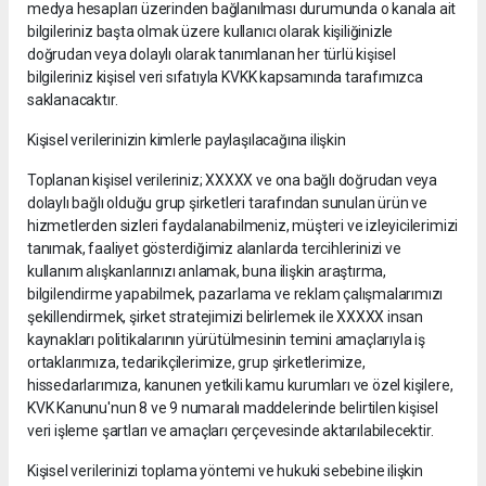
medya hesapları üzerinden bağlanılması durumunda o kanala ait
bilgileriniz başta olmak üzere kullanıcı olarak kişiliğinizle
doğrudan veya dolaylı olarak tanımlanan her türlü kişisel
bilgileriniz kişisel veri sıfatıyla KVKK kapsamında tarafımızca
saklanacaktır.
Kişisel verilerinizin kimlerle paylaşılacağına ilişkin
Toplanan kişisel verileriniz; XXXXX ve ona bağlı doğrudan veya
dolaylı bağlı olduğu grup şirketleri tarafından sunulan ürün ve
hizmetlerden sizleri faydalanabilmeniz, müşteri ve izleyicilerimizi
tanımak, faaliyet gösterdiğimiz alanlarda tercihlerinizi ve
kullanım alışkanlarınızı anlamak, buna ilişkin araştırma,
bilgilendirme yapabilmek, pazarlama ve reklam çalışmalarımızı
şekillendirmek, şirket stratejimizi belirlemek ile XXXXX insan
kaynakları politikalarının yürütülmesinin temini amaçlarıyla iş
ortaklarımıza, tedarikçilerimize, grup şirketlerimize,
hissedarlarımıza, kanunen yetkili kamu kurumları ve özel kişilere,
KVK Kanunu'nun 8 ve 9 numaralı maddelerinde belirtilen kişisel
veri işleme şartları ve amaçları çerçevesinde aktarılabilecektir.
Kişisel verilerinizi toplama yöntemi ve hukuki sebebine ilişkin