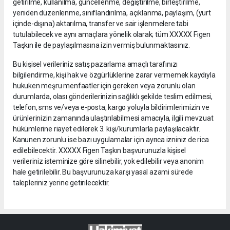
getirilme, kullanılma, güncellenme, değiştirilme, birleştirilme,
yeniden düzenlenme, sınıflandırılma, açıklanma, paylaşım, (yurt
içinde-dışına) aktarılma, transfer ve sair işlenmelere tabi
tutulabilecek ve aynı amaçlara yönelik olarak; tüm XXXXX Figen
Taşkın ile de paylaşılmasına izin vermiş bulunmaktasınız.
Bu kişisel verileriniz satış pazarlama amaçlı tarafınızı
bilgilendirme, kişi hak ve özgürlüklerine zarar vermemek kaydıyla
hukuken meşru menfaatler için gereken veya zorunlu olan
durumlarda, olası gönderilerinizin sağlıklı şekilde teslim edilmesi,
telefon, sms ve/veya e-posta, kargo yoluyla bildirimlerimizin ve
ürünlerinizin zamanında ulaştırılabilmesi amacıyla, ilgili mevzuat
hükümlerine riayet edilerek 3. kişi/kurumlarla paylaşılacaktır.
Kanunen zorunlu ise bazı uygulamalar için ayrıca izniniz de rica
edilebilecektir. XXXXX Figen Taşkın başvurunuzla kişisel
verileriniz isteminize göre silinebilir, yok edilebilir veya anonim
hale getirilebilir. Bu başvurunuza karşı yasal azami sürede
talepleriniz yerine getirilecektir.