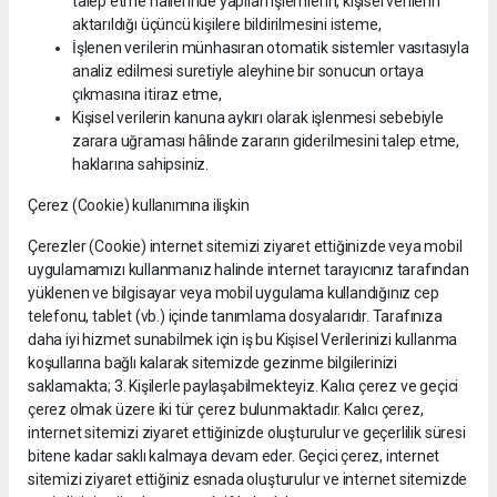
talep etme hallerinde yapılan işlemlerin, kişisel verilerin
aktarıldığı üçüncü kişilere bildirilmesini isteme,
İşlenen verilerin münhasıran otomatik sistemler vasıtasıyla
analiz edilmesi suretiyle aleyhine bir sonucun ortaya
çıkmasına itiraz etme,
Kişisel verilerin kanuna aykırı olarak işlenmesi sebebiyle
zarara uğraması hâlinde zararın giderilmesini talep etme,
haklarına sahipsiniz.
Çerez (Cookie) kullanımına ilişkin
Çerezler (Cookie) internet sitemizi ziyaret ettiğinizde veya mobil
uygulamamızı kullanmanız halinde internet tarayıcınız tarafından
yüklenen ve bilgisayar veya mobil uygulama kullandığınız cep
telefonu, tablet (vb.) içinde tanımlama dosyalarıdır. Tarafınıza
daha iyi hizmet sunabilmek için iş bu Kişisel Verilerinizi kullanma
koşullarına bağlı kalarak sitemizde gezinme bilgilerinizi
saklamakta; 3. Kişilerle paylaşabilmekteyiz. Kalıcı çerez ve geçici
çerez olmak üzere iki tür çerez bulunmaktadır. Kalıcı çerez,
internet sitemizi ziyaret ettiğinizde oluşturulur ve geçerlilik süresi
bitene kadar saklı kalmaya devam eder. Geçici çerez, internet
sitemizi ziyaret ettiğiniz esnada oluşturulur ve internet sitemizde