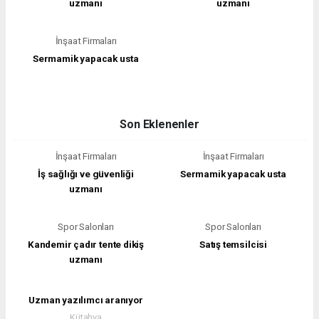
uzmanı
uzmanı
İnşaat Firmaları
Sermamik yapacak usta
Son Eklenenler
İnşaat Firmaları
İnşaat Firmaları
İş sağlığı ve güvenliği
Sermamik yapacak usta
uzmanı
Spor Salonları
Spor Salonları
Kandemir çadır tente dikiş
Satış temsilcisi
uzmanı
Uzman yazılımcı aranıyor
Kütahya