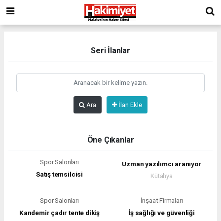
Seri İlanlar
Ara
İlan Ekle
Öne Çıkanlar
Spor Salonları
Uzman yazılımcı aranıyor
Satış temsilcisi
Kütahya
Spor Salonları
İnşaat Firmaları
Kandemir çadır tente dikiş
İş sağlığı ve güvenliği