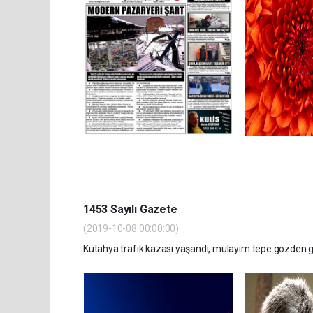
1453 Sayılı Gazete
(2019-10-08 00:00:00)
Kütahya trafik kazası yaşandı, mülayim tepe gözden geç