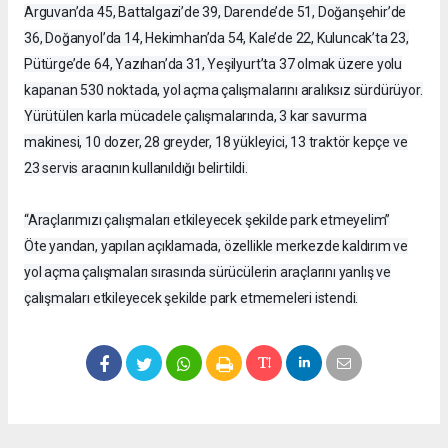
Arguvan’da 45, Battalgazi’de 39, Darende’de 51, Doğanşehir’de
36, Doğanyol’da 14, Hekimhan’da 54, Kale’de 22, Kuluncak’ta 23,
Pütürge’de 64, Yazıhan’da 31, Yeşilyurt’ta 37 olmak üzere yolu
kapanan 530 noktada, yol açma çalışmalarını aralıksız sürdürüyor.
Yürütülen karla mücadele çalışmalarında, 3 kar savurma
makinesi, 10 dozer, 28 greyder, 18 yükleyici, 13 traktör kepçe ve
23 servis aracının kullanıldığı belirtildi.
“Araçlarımızı çalışmaları etkileyecek şekilde park etmeyelim”
Öte yandan, yapılan açıklamada, özellikle merkezde kaldırım ve
yol açma çalışmaları sırasında sürücülerin araçlarını yanlış ve
çalışmaları etkileyecek şekilde park etmemeleri istendi.