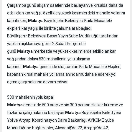
Çarşamba günü akşam saatlerinde başlayan ve kırsalda daha da
etkili olan kar yağışı, özellikle yüksek kesimlerdeki mahalle yollarını
Malatya
kapatırken,
Büyükşehir Belediyesi Karla Mücadele
ekipleri, kar yağışı ile birlikte çalışmalara başladı.
Büyükşehir Belediyesi Basın Yayın Şube Müdürlüğü tarafından
yapılan açıklamaya göre, 2 Şubat Perşembe
Malatya
günü
merkezde ve yüksek kesimlerde etkili olan kar
yağışından dolayı 530 mahallenin yolu ulaşıma
Malatya
kapandı.
genelinde oluşturulan Karla Mücadele Ekipleri,
kapanan kırsal mahalle yollarına anında müdahale ederek yol
açma çalışmalarına devam ediyor.
530 mahallenin yolu kapalı
Malatya
genelinde 500 araç ve bin 300 personelle kar küreme ve
Malatya
tuzlama çalışmalarına başlayan
Büyükşehir Belediyesi
Yol ve Altyapı Koordinasyon Daire Başkanlığı, AYKOME Şube
Müdürlüğüne bağlı ekipler; Akçadağ’da 72, Arapgir’de 42,