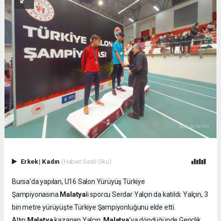
Erkek
|
Kadın
(Haberi Sesli Oku)
Bursa'da yapılan, U16 Salon Yürüyüş Türkiye
Malatya
Şampiyonasına
lı sporcu Serdar Yalçın da katıldı. Yalçın, 3
bin metre yürüyüşte Türkiye Şampiyonluğunu elde etti.
Malatya
Malatya
Altın
kazanan Yalçın,
’ya döndüğünde Gençlik