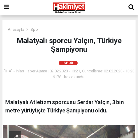
Anasayfa
Spor
Malatyalı sporcu Yalçın, Türkiye
Şampiyonu
SPOR
(İHA) - İhlas Haber Ajansı | 02.02.2023 - 13:21, Güncelleme: 02.02.2023 - 13:23
6178+ kez okundu.
Malatyalı Atletizm sporcusu Serdar Yalçın, 3 bin
metre yürüyüşte Türkiye Şampiyonu oldu.