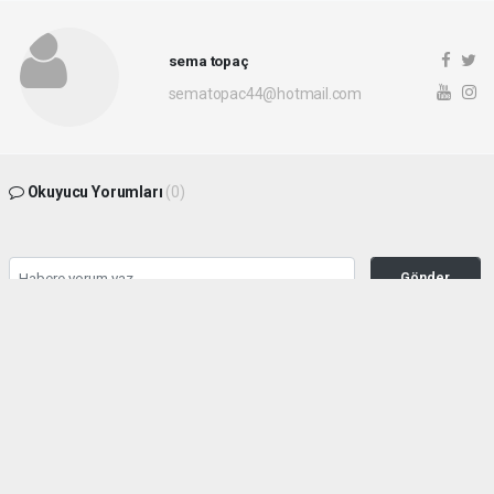
sema topaç
sematopac44@hotmail.com
Okuyucu Yorumları
(0)
Gönder
Yorum yazarak Topluluk Kuralları’nı kabul etmiş bulunuyor ve malatyahakimiyet.net
sitesine yaptığınız yorumunuzla ilgili doğrudan veya dolaylı tüm sorumluluğu tek
başınıza üstleniyorsunuz. Yazılan tüm yorumlardan site yönetimi hiçbir şekilde
sorumlu tutulamaz.