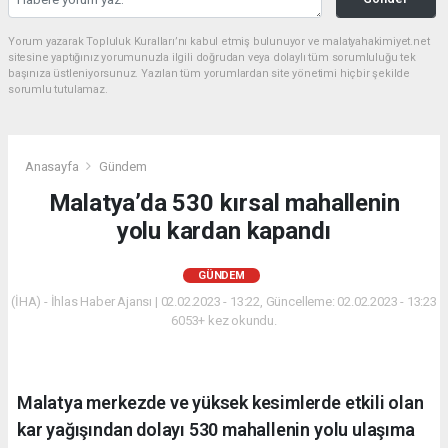
Yorum yazarak Topluluk Kuralları’nı kabul etmiş bulunuyor ve malatyahakimiyet.net
sitesine yaptığınız yorumunuzla ilgili doğrudan veya dolaylı tüm sorumluluğu tek
başınıza üstleniyorsunuz. Yazılan tüm yorumlardan site yönetimi hiçbir şekilde
sorumlu tutulamaz.
Anasayfa
Gündem
Malatya’da 530 kırsal mahallenin
yolu kardan kapandı
GÜNDEM
(İHA) - İhlas Haber Ajansı | 02.02.2023 - 13:22, Güncelleme: 02.02.2023 - 13:23
6053+ kez okundu.
Malatya merkezde ve yüksek kesimlerde etkili olan
kar yağışından dolayı 530 mahallenin yolu ulaşıma