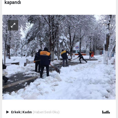
kapandı
Erkek
|
Kadın
(Haberi Sesli Oku)