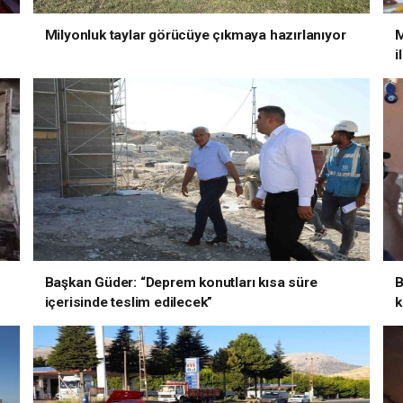
Milyonluk taylar görücüye çıkmaya hazırlanıyor
M
i
Başkan Güder: “Deprem konutları kısa süre
B
içerisinde teslim edilecek”
k