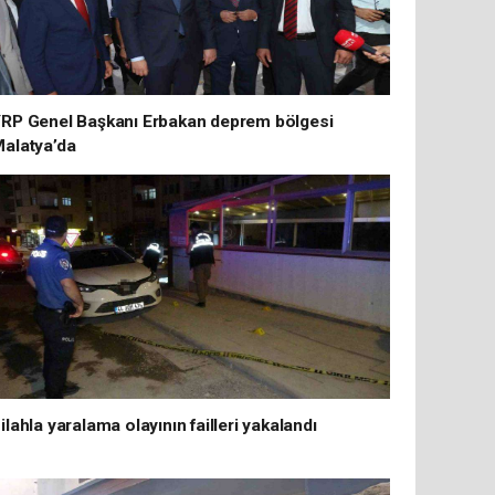
RP Genel Başkanı Erbakan deprem bölgesi
alatya’da
ilahla yaralama olayının failleri yakalandı