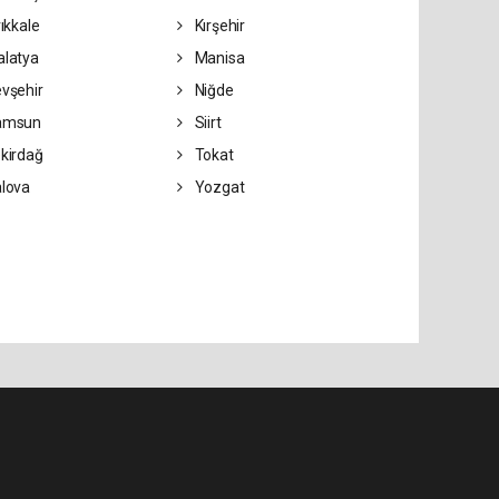
rıkkale
Kırşehir
latya
Manisa
vşehir
Niğde
amsun
Siirt
kirdağ
Tokat
lova
Yozgat