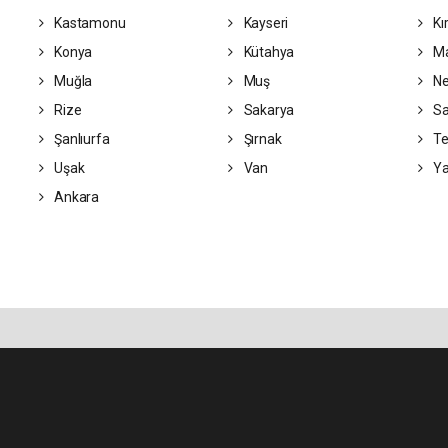
Kastamonu
Kayseri
Kı
Konya
Kütahya
Ma
Muğla
Muş
Ne
Rize
Sakarya
S
Şanlıurfa
Şırnak
Te
Uşak
Van
Ya
Ankara