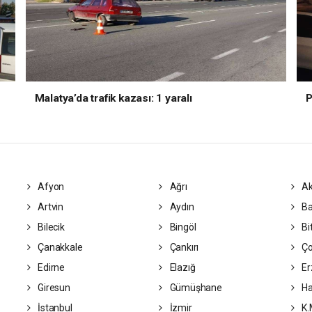
Malatya’da trafik kazası: 1 yaralı
P
Afyon
Ağrı
Ak
Artvin
Aydın
Ba
Bilecik
Bingöl
Bit
Çanakkale
Çankırı
Ç
Edirne
Elazığ
Er
Giresun
Gümüşhane
Ha
İstanbul
İzmir
K.