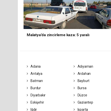
Malatya’da zincirleme kaza: 5 yaralı
Adana
Adıyaman
Antalya
Ardahan
Batman
Bayburt
Burdur
Bursa
Diyarbakır
Düzce
Eskişehir
Gaziantep
Iğdır
Isparta