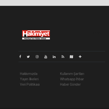
Pro-0.037
Hakkımızda
Kullanım Şartları
Yayın İlkeleri
Whatsapp İhbar
Veri Politikası
Haber Gönder