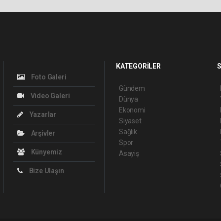
KATEGORİLER
S
Foto Galeri
Gündem
Video Galeri
Dünya
Ekonomi
Yazarlar
Siyaset
Sağlık
Arşivler
Spor
Künyemiz
Asayiş
Bize Ulaşın