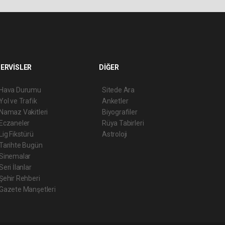
ERVİSLER
DİĞER
Hava Durumu
Sitede Ara
Yol ve Trafik
Anketler
Namaz Vakitleri
Biyografiler
Eczaneler
Rüya Tabirleri
Lig Fikstürü
Astroloji
Tarihte Bugün
Sinemalar
Seri İlanlar
Şehir Rehberi
Gazete Manşetleri