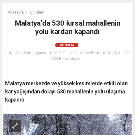
Anasayfa
Gündem
Malatya’da 530 kırsal mahallenin
yolu kardan kapandı
GÜNDEM
(İHA) - İhlas Haber Ajansı | 02.02.2023 - 13:22, Güncelleme: 02.02.2023 - 13:23
6044+ kez okundu.
Malatya merkezde ve yüksek kesimlerde etkili olan
kar yağışından dolayı 530 mahallenin yolu ulaşıma
kapandı