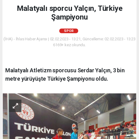
Malatyalı sporcu Yalçın, Türkiye
Şampiyonu
SPOR
(İHA) - İhlas Haber Ajansı | 02.02.2023 - 13:21, Güncelleme: 02.02.2023 - 13:23
6169+ kez okundu.
Malatyalı Atletizm sporcusu Serdar Yalçın, 3 bin
metre yürüyüşte Türkiye Şampiyonu oldu.