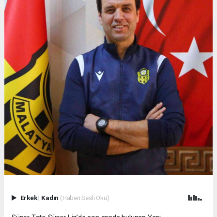
Erkek
|
Kadın
(Haberi Sesli Oku)