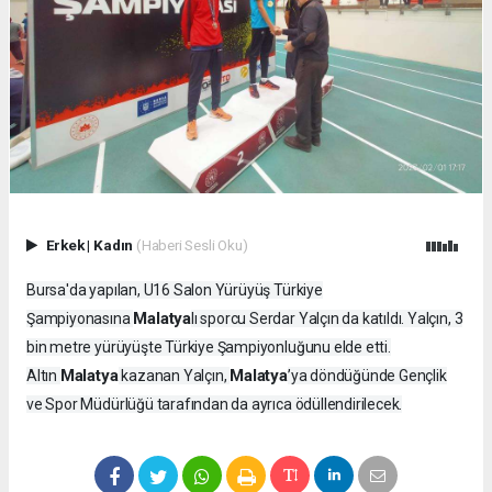
Erkek
|
Kadın
(Haberi Sesli Oku)
Bursa'da yapılan, U16 Salon Yürüyüş Türkiye
Malatya
Şampiyonasına
lı sporcu Serdar Yalçın da katıldı. Yalçın, 3
bin metre yürüyüşte Türkiye Şampiyonluğunu elde etti.
Malatya
Malatya
Altın
kazanan Yalçın,
’ya döndüğünde Gençlik
ve Spor Müdürlüğü tarafından da ayrıca ödüllendirilecek.