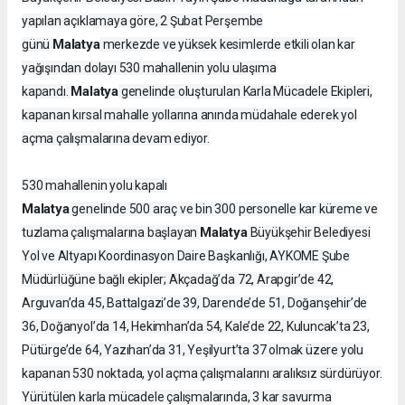
yapılan açıklamaya göre, 2 Şubat Perşembe
Malatya
günü
merkezde ve yüksek kesimlerde etkili olan kar
yağışından dolayı 530 mahallenin yolu ulaşıma
Malatya
kapandı.
genelinde oluşturulan Karla Mücadele Ekipleri,
kapanan kırsal mahalle yollarına anında müdahale ederek yol
açma çalışmalarına devam ediyor.
530 mahallenin yolu kapalı
Malatya
genelinde 500 araç ve bin 300 personelle kar küreme ve
Malatya
tuzlama çalışmalarına başlayan
Büyükşehir Belediyesi
Yol ve Altyapı Koordinasyon Daire Başkanlığı, AYKOME Şube
Müdürlüğüne bağlı ekipler; Akçadağ’da 72, Arapgir’de 42,
Arguvan’da 45, Battalgazi’de 39, Darende’de 51, Doğanşehir’de
36, Doğanyol’da 14, Hekimhan’da 54, Kale’de 22, Kuluncak’ta 23,
Pütürge’de 64, Yazıhan’da 31, Yeşilyurt’ta 37 olmak üzere yolu
kapanan 530 noktada, yol açma çalışmalarını aralıksız sürdürüyor.
Yürütülen karla mücadele çalışmalarında, 3 kar savurma