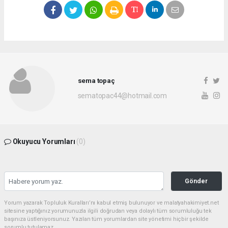
sema topaç
sematopac44@hotmail.com
Okuyucu Yorumları
(0)
Gönder
Yorum yazarak Topluluk Kuralları’nı kabul etmiş bulunuyor ve malatyahakimiyet.net
sitesine yaptığınız yorumunuzla ilgili doğrudan veya dolaylı tüm sorumluluğu tek
başınıza üstleniyorsunuz. Yazılan tüm yorumlardan site yönetimi hiçbir şekilde
sorumlu tutulamaz.