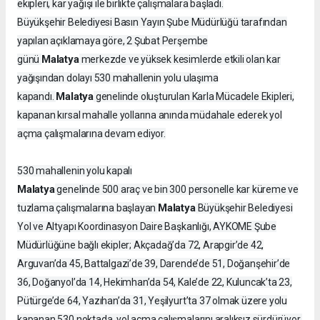
ekipleri, kar yağışı ile birlikte çalışmalara başladı.
Büyükşehir Belediyesi Basın Yayın Şube Müdürlüğü tarafından
yapılan açıklamaya göre, 2 Şubat Perşembe
Malatya
günü
merkezde ve yüksek kesimlerde etkili olan kar
yağışından dolayı 530 mahallenin yolu ulaşıma
Malatya
kapandı.
genelinde oluşturulan Karla Mücadele Ekipleri,
kapanan kırsal mahalle yollarına anında müdahale ederek yol
açma çalışmalarına devam ediyor.
530 mahallenin yolu kapalı
Malatya
genelinde 500 araç ve bin 300 personelle kar küreme ve
Malatya
tuzlama çalışmalarına başlayan
Büyükşehir Belediyesi
Yol ve Altyapı Koordinasyon Daire Başkanlığı, AYKOME Şube
Müdürlüğüne bağlı ekipler; Akçadağ’da 72, Arapgir’de 42,
Arguvan’da 45, Battalgazi’de 39, Darende’de 51, Doğanşehir’de
36, Doğanyol’da 14, Hekimhan’da 54, Kale’de 22, Kuluncak’ta 23,
Pütürge’de 64, Yazıhan’da 31, Yeşilyurt’ta 37 olmak üzere yolu
kapanan 530 noktada, yol açma çalışmalarını aralıksız sürdürüyor.