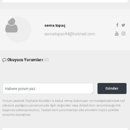
sema topaç
sematopac44@hotmail.com
Okuyucu Yorumları
(0)
Gönder
Yorum yazarak Topluluk Kuralları’nı kabul etmiş bulunuyor ve malatyahakimiyet.net
sitesine yaptığınız yorumunuzla ilgili doğrudan veya dolaylı tüm sorumluluğu tek
başınıza üstleniyorsunuz. Yazılan tüm yorumlardan site yönetimi hiçbir şekilde
sorumlu tutulamaz.