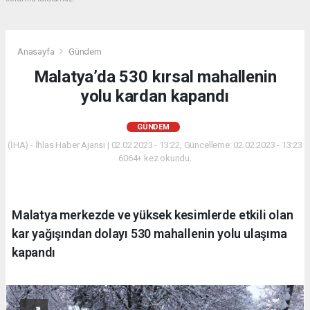
Anasayfa
Gündem
Malatya’da 530 kırsal mahallenin
yolu kardan kapandı
GÜNDEM
(İHA) - İhlas Haber Ajansı | 02.02.2023 - 13:22, Güncelleme: 02.02.2023 - 13:23
6064+ kez okundu.
Malatya merkezde ve yüksek kesimlerde etkili olan
kar yağışından dolayı 530 mahallenin yolu ulaşıma
kapandı