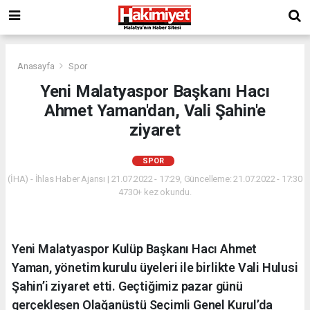
Anasayfa
Spor
Yeni Malatyaspor Başkanı Hacı
Ahmet Yaman'dan, Vali Şahin'e
ziyaret
SPOR
(İHA) - İhlas Haber Ajansı | 21.07.2022 - 17:29, Güncelleme: 21.07.2022 - 17:30
4730+ kez okundu.
Yeni Malatyaspor Kulüp Başkanı Hacı Ahmet
Yaman, yönetim kurulu üyeleri ile birlikte Vali Hulusi
Şahin’i ziyaret etti. Geçtiğimiz pazar günü
gerçekleşen Olağanüstü Seçimli Genel Kurul’da