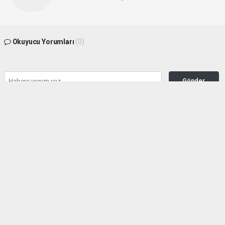
Okuyucu Yorumları
(0)
Gönder
Yorum yazarak Topluluk Kuralları’nı kabul etmiş bulunuyor ve malatyahakimiyet.net
sitesine yaptığınız yorumunuzla ilgili doğrudan veya dolaylı tüm sorumluluğu tek
başınıza üstleniyorsunuz. Yazılan tüm yorumlardan site yönetimi hiçbir şekilde
sorumlu tutulamaz.
haber paketi
haber scripti
haber yazılımı
Tüm hakları saklı tutulmaktadır.Copyright 2026©
Haber Yazılımı:
Web Aksiyon ®