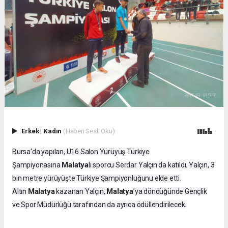
Erkek
|
Kadın
(Haberi Sesli Oku)
Bursa'da yapılan, U16 Salon Yürüyüş Türkiye
Malatya
Şampiyonasına
lı sporcu Serdar Yalçın da katıldı. Yalçın, 3
bin metre yürüyüşte Türkiye Şampiyonluğunu elde etti.
Malatya
Malatya
Altın
kazanan Yalçın,
’ya döndüğünde Gençlik
ve Spor Müdürlüğü tarafından da ayrıca ödüllendirilecek.