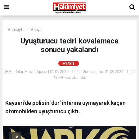
Anasayfa
Asayiş
Uyuşturucu taciri kovalamaca
sonucu yakalandı
ASAYIŞ
(İHA) - İhlas Haber Ajansı | 01.09.2022 - 14:42, Güncelleme: 01.09.2022 - 14:42
4854+ kez okundu.
Kayseri'de polisin 'dur' ihtarına uymayarak kaçan
otomobilden uyuşturucu çıktı.