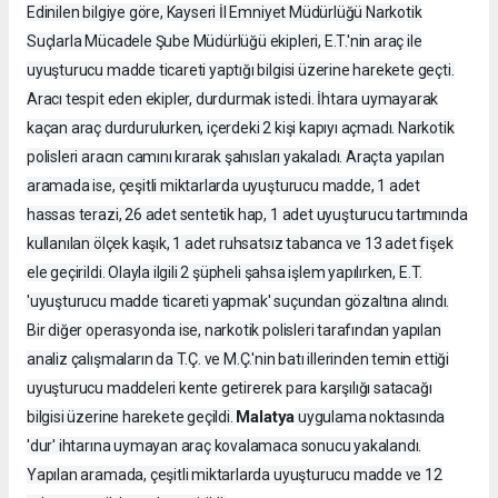
Edinilen bilgiye göre, Kayseri İl Emniyet Müdürlüğü Narkotik
Suçlarla Mücadele Şube Müdürlüğü ekipleri, E.T.'nin araç ile
uyuşturucu madde ticareti yaptığı bilgisi üzerine harekete geçti.
Aracı tespit eden ekipler, durdurmak istedi. İhtara uymayarak
kaçan araç durdurulurken, içerdeki 2 kişi kapıyı açmadı. Narkotik
polisleri aracın camını kırarak şahısları yakaladı. Araçta yapılan
aramada ise, çeşitli miktarlarda uyuşturucu madde, 1 adet
hassas terazi, 26 adet sentetik hap, 1 adet uyuşturucu tartımında
kullanılan ölçek kaşık, 1 adet ruhsatsız tabanca ve 13 adet fişek
ele geçirildi. Olayla ilgili 2 şüpheli şahsa işlem yapılırken, E.T.
'uyuşturucu madde ticareti yapmak' suçundan gözaltına alındı.
Bir diğer operasyonda ise, narkotik polisleri tarafından yapılan
analiz çalışmaların da T.Ç. ve M.Ç.'nin batı illerinden temin ettiği
uyuşturucu maddeleri kente getirerek para karşılığı satacağı
Malatya
bilgisi üzerine harekete geçildi.
uygulama noktasında
'dur' ihtarına uymayan araç kovalamaca sonucu yakalandı.
Yapılan aramada, çeşitli miktarlarda uyuşturucu madde ve 12