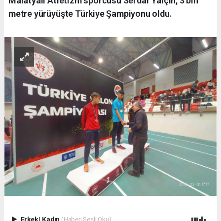
Malatyalı Atletizm sporcusu Serdar Yalçın, 3 bin
metre yürüyüşte Türkiye Şampiyonu oldu.
Erkek
|
Kadın
(Haberi Sesli Oku)