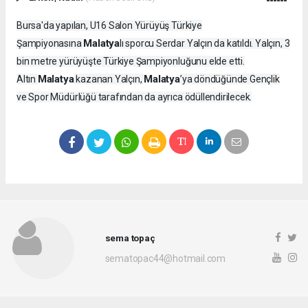
Bursa'da yapılan, U16 Salon Yürüyüş Türkiye
Malatya
Şampiyonasına
lı sporcu Serdar Yalçın da katıldı. Yalçın, 3
bin metre yürüyüşte Türkiye Şampiyonluğunu elde etti.
Malatya
Malatya
Altın
kazanan Yalçın,
’ya döndüğünde Gençlik
ve Spor Müdürlüğü tarafından da ayrıca ödüllendirilecek.
sema topaç
sematopac44@hotmail.com