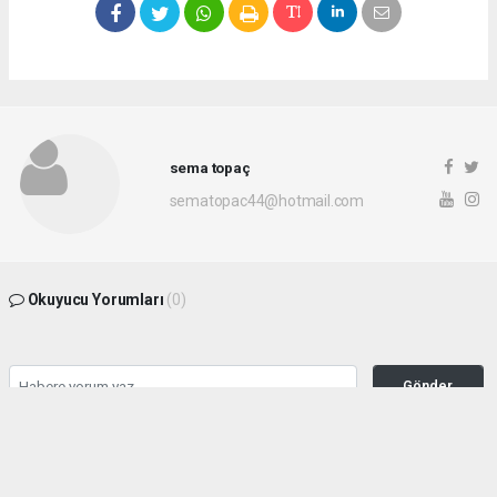
sema topaç
sematopac44@hotmail.com
Okuyucu Yorumları
(0)
Gönder
Yorum yazarak Topluluk Kuralları’nı kabul etmiş bulunuyor ve malatyahakimiyet.net
sitesine yaptığınız yorumunuzla ilgili doğrudan veya dolaylı tüm sorumluluğu tek
başınıza üstleniyorsunuz. Yazılan tüm yorumlardan site yönetimi hiçbir şekilde
sorumlu tutulamaz.