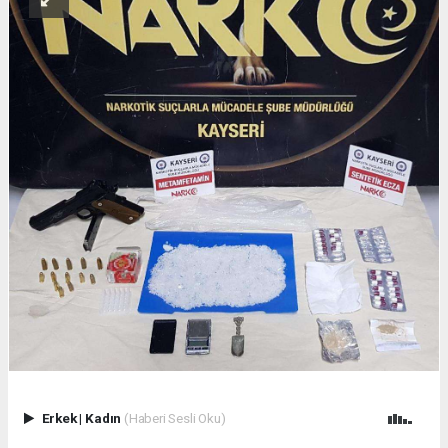
Erkek
|
Kadın
(Haberi Sesli Oku)