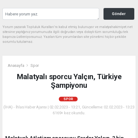
Gönder
Yorum yazarak Topluluk Kuralları’nı kabul etmiş bulunuyor ve malatyahakimiyet.net
sitesine yaptığınız yorumunuzla ilgili doğrudan veya dolaylı tüm sorumluluğu tek
başınıza üstleniyorsunuz. Yazılan tüm yorumlardan site yönetimi hiçbir şekilde
sorumlu tutulamaz.
Anasayfa
Spor
Malatyalı sporcu Yalçın, Türkiye
Şampiyonu
SPOR
(İHA) - İhlas Haber Ajansı | 02.02.2023 - 13:21, Güncelleme: 02.02.2023 - 13:23
6169+ kez okundu.