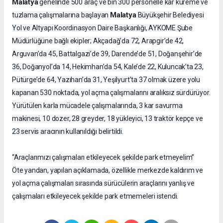
Malatya
genelinde 500 araç ve bin 300 personelle kar küreme ve
Malatya
tuzlama çalışmalarına başlayan
Büyükşehir Belediyesi
Yol ve Altyapı Koordinasyon Daire Başkanlığı, AYKOME Şube
Müdürlüğüne bağlı ekipler; Akçadağ’da 72, Arapgir’de 42,
Arguvan’da 45, Battalgazi’de 39, Darende’de 51, Doğanşehir’de
36, Doğanyol’da 14, Hekimhan’da 54, Kale’de 22, Kuluncak’ta 23,
Pütürge’de 64, Yazıhan’da 31, Yeşilyurt’ta 37 olmak üzere yolu
kapanan 530 noktada, yol açma çalışmalarını aralıksız sürdürüyor.
Yürütülen karla mücadele çalışmalarında, 3 kar savurma
makinesi, 10 dozer, 28 greyder, 18 yükleyici, 13 traktör kepçe ve
23 servis aracının kullanıldığı belirtildi.
“Araçlarımızı çalışmaları etkileyecek şekilde park etmeyelim”
Öte yandan, yapılan açıklamada, özellikle merkezde kaldırım ve
yol açma çalışmaları sırasında sürücülerin araçlarını yanlış ve
çalışmaları etkileyecek şekilde park etmemeleri istendi.