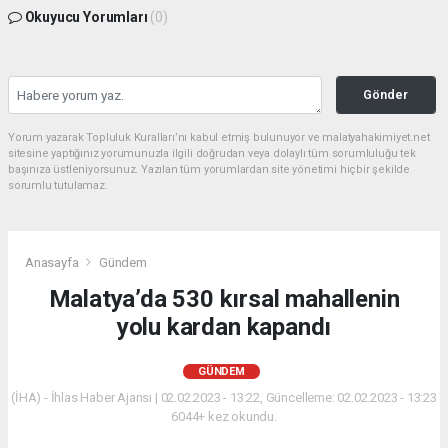
Okuyucu Yorumları
(0)
Gönder
Yorum yazarak Topluluk Kuralları’nı kabul etmiş bulunuyor ve malatyahakimiyet.net
sitesine yaptığınız yorumunuzla ilgili doğrudan veya dolaylı tüm sorumluluğu tek
başınıza üstleniyorsunuz. Yazılan tüm yorumlardan site yönetimi hiçbir şekilde
sorumlu tutulamaz.
Anasayfa
Gündem
Malatya’da 530 kırsal mahallenin
yolu kardan kapandı
GÜNDEM
(İHA) - İhlas Haber Ajansı | 02.02.2023 - 13:22, Güncelleme: 02.02.2023 - 13:23
6044+ kez okundu.