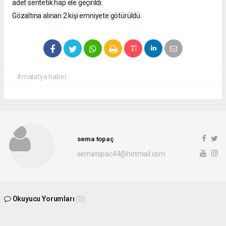
adet sentetik hap ele geçirildi.
Gözaltına alınan 2 kişi emniyete götürüldü.
#malatya haber
sema topaç
sematopac44@hotmail.com
Okuyucu Yorumları
(0)