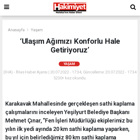
Anasayfa
Yaşam
‘Ulaşım Ağımızı Konforlu Hale
Getiriyoruz’
YAŞAM
(İHA) - İhlas Haber Ajansı | 20.07.2022 - 17:34, Güncelleme: 20.07.2022 - 17:34
5230+ kez okundu.
Karakavak Mahallesinde gerçekleşen sathi kaplama
çalışmalarını inceleyen Yeşilyurt Belediye Başkanı
Mehmet Çınar, “Fen İşleri Müdürlüğü ekiplerimiz bu
yılın ilk yedi ayında 20 km sathi kaplama yaparken,
bu yıl için belirlediğimiz 80 km sathi kaplama