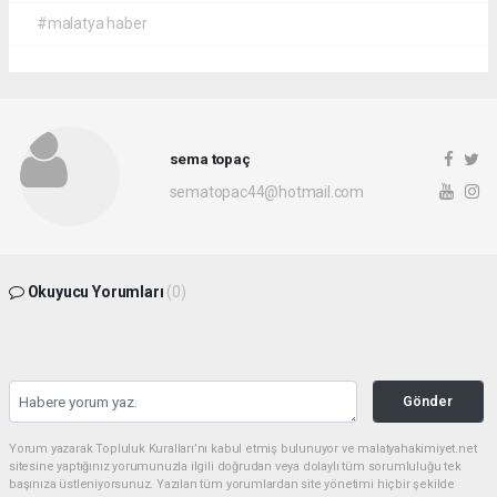
#malatya haber
sema topaç
sematopac44@hotmail.com
Okuyucu Yorumları
(0)
Gönder
Yorum yazarak Topluluk Kuralları’nı kabul etmiş bulunuyor ve malatyahakimiyet.net
sitesine yaptığınız yorumunuzla ilgili doğrudan veya dolaylı tüm sorumluluğu tek
başınıza üstleniyorsunuz. Yazılan tüm yorumlardan site yönetimi hiçbir şekilde