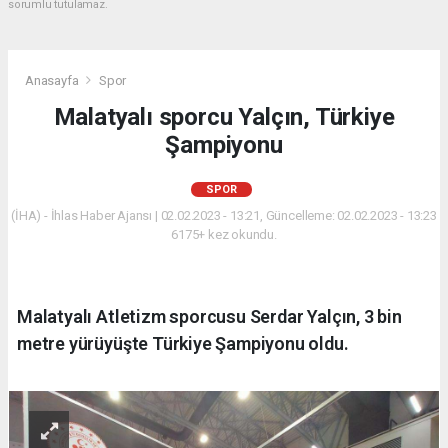
sorumlu tutulamaz.
Anasayfa
Spor
Malatyalı sporcu Yalçın, Türkiye
Şampiyonu
SPOR
(İHA) - İhlas Haber Ajansı | 02.02.2023 - 13:21, Güncelleme: 02.02.2023 - 13:23
6175+ kez okundu.
Malatyalı Atletizm sporcusu Serdar Yalçın, 3 bin
metre yürüyüşte Türkiye Şampiyonu oldu.