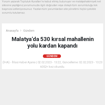
Yorum yazarak Topluluk Kuralları’nı kabul etmiş bulunuyor ve malatyahakimiyet.net
sitesine yaptığınız yorumunuzla ilgili doğrudan veya dolaylı tüm sorumluluğu tek
başınıza üstleniyorsunuz. Yazılan tüm yorumlardan site yönetimi hiçbir şekilde
sorumlu tutulamaz.
Anasayfa
Gündem
Malatya’da 530 kırsal mahallenin
yolu kardan kapandı
GÜNDEM
(İHA) - İhlas Haber Ajansı | 02.02.2023 - 13:22, Güncelleme: 02.02.2023 - 13:23
6052+ kez okundu.
Malatya merkezde ve yüksek kesimlerde etkili olan
kar yağışından dolayı 530 mahallenin yolu ulaşıma
kapandı