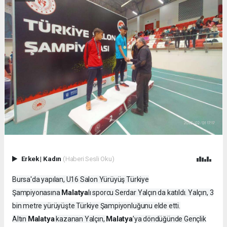
Erkek
|
Kadın
(Haberi Sesli Oku)
Bursa'da yapılan, U16 Salon Yürüyüş Türkiye
Malatya
Şampiyonasına
lı sporcu Serdar Yalçın da katıldı. Yalçın, 3
bin metre yürüyüşte Türkiye Şampiyonluğunu elde etti.
Malatya
Malatya
Altın
kazanan Yalçın,
’ya döndüğünde Gençlik