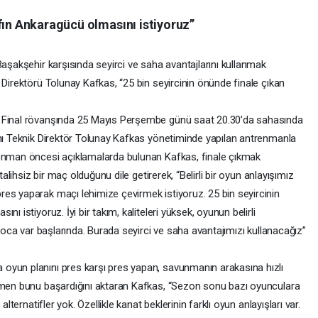
fın Ankaragücü olmasını istiyoruz”
Başakşehir karşısında seyirci ve saha avantajlarını kullanmak
 Direktörü Tolunay Kafkas, “25 bin seyircinin önünde finale çıkan
ı Final rövanşında 25 Mayıs Perşembe günü saat 20.30’da sahasında
ını Teknik Direktör Tolunay Kafkas yönetiminde yapılan antrenmanla
renman öncesi açıklamalarda bulunan Kafkas, finale çıkmak
talihsiz bir maç olduğunu dile getirerek, “Belirli bir oyun anlayışımız
es yaparak maçı lehimize çevirmek istiyoruz. 25 bin seyircinin
ı istiyoruz. İyi bir takım, kaliteleri yüksek, oyunun belirli
 hoca var başlarında. Burada seyirci ve saha avantajımızı kullanacağız”
oyun planını pres karşı pres yapan, savunmanın arakasına hızlı
ısmen bunu başardığını aktaran Kafkas, “Sezon sonu bazı oyunculara
alternatifler yok. Özellikle kanat beklerinin farklı oyun anlayışları var.