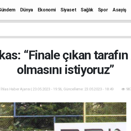
Gündem
Dünya
Ekonomi
Siyaset
Sağlık
Spor
Asayiş
kas: “Finale çıkan tarafı
olmasını istiyoruz”
 İhlas Haber Ajansı | 23.05.2023 - 19:56, Güncelleme: 23.05.2023 - 18:49
987