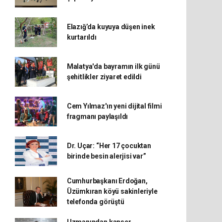
Elazığ’da kuyuya düşen inek
kurtarıldı
Malatya'da bayramın ilk günü
şehitlikler ziyaret edildi
Cem Yılmaz'ın yeni dijital filmi
fragmanı paylaşıldı
Dr. Uçar: “Her 17 çocuktan
birinde besin alerjisi var”
Cumhurbaşkanı Erdoğan,
Üzümkıran köyü sakinleriyle
telefonda görüştü