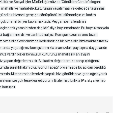
. Kültür ve Sosyal İşler Müdürlüğümüz de ‘Gönülden Gönüle' sloganı
le, mahalle ve mahallelik kültürünün yaşatılması ve geleceğe taşınması
 güzel bir hizmeti gerçeğe dönüştürdü. Müslümanlığın ve kadim
i çok önemli bir yer kaplamaktadır. Peygamber Efendimiz
ken tok yatan bizden değildir.” diye buyurmaktadır. Bu buyruktan yola
l bağlarımızı diri ve canlı tutmalıyız. Komşumuzun sevinci bizim
lmalıdır. Sevincimiz de kederimiz de bir olmalıdır. Bizi ayakta tutacak
tmanda yaşadığımız komşularımızla aramızdaki paylaşma duygularıdır.
üz vardır, bizler komşuluk kültürünü, mahallelilik anlayışını
iz yapan değerlerimizdir. Bu kadim değerlerimize sahip çıktığımız
mda sürekli hâkim olur. ‘Gönül Tabağı' projemizde bu açıdan bakıldığı
iyaretini Kiltepe mahallemizde yaptık, bizi gönülden ve içten ağırlayarak
Malatya
lelerimize çok teşekkür ediyorum. Bizler hep birlikte
ve hep
e konuştu.