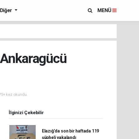
Diğer
MENÜ
n Ankaragücü
5+ kez okundu.
İlginizi Çekebilir
Elazığ’da son bir haftada 119
şüpheli yakalandı