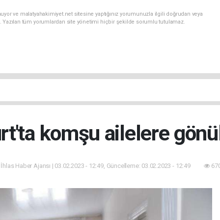
uyor ve malatyahakimiyet.net sitesine yaptığınız yorumunuzla ilgili doğrudan veya
. Yazılan tüm yorumlardan site yönetimi hiçbir şekilde sorumlu tutulamaz.
rt'ta komşu ailelere gönü
 İhlas Haber Ajansı | 03.02.2023 - 12:49, Güncelleme: 03.02.2023 - 12:49
670