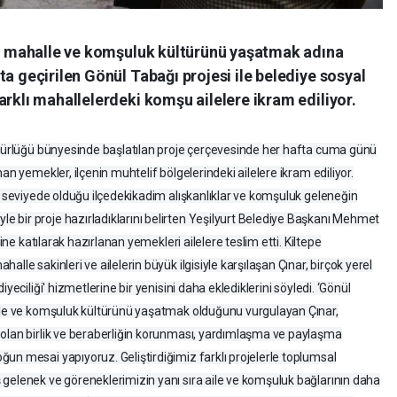
ile mahalle ve komşuluk kültürünü yaşatmak adına
ta geçirilen Gönül Tabağı projesi ile belediye sosyal
arklı mahallelerdeki komşu ailelere ikram ediliyor.
Müdürlüğü bünyesinde başlatılan proje çerçevesinde her hafta cuma günü
an yemekler, ilçenin muhtelif bölgelerindeki ailelere ikram ediliyor.
st seviyede olduğu ilçedekikadim alışkanlıklar ve komşuluk geleneğin
 bir proje hazırladıklarını belirten Yeşilyurt Belediye Başkanı Mehmet
tine katılarak hazırlanan yemekleri ailelere teslim etti. Kiltepe
lle sakinleri ve ailelerin büyük ilgisiyle karşılaşan Çınar, birçok yerel
yeciliği' hizmetlerine bir yenisini daha eklediklerini söyledi. ‘Gönül
alle ve komşuluk kültürünü yaşatmak olduğunu vurgulayan Çınar,
 olan birlik ve beraberliğin korunması, yardımlaşma ve paylaşma
un mesai yapıyoruz. Geliştirdiğimiz farklı projelerle toplumsal
gelenek ve göreneklerimizin yanı sıra aile ve komşuluk bağlarının daha