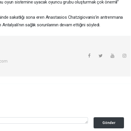
n bu oyun sistemine uyacak oyuncu grubu oluşturmak çok önemli”
esinde sakatlığı sona eren Anastasios Chatzigiovanis’in antrenmana
 Antalyalı’nın sağlık sorunlarının devam ettiğini söyledi.
.com
Gönder