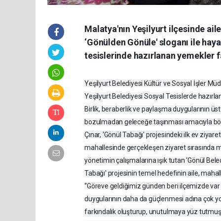
Malatya'nın Yeşilyurt ilçesinde a
‘Gönülden Gönüle' sloganı ile haya
tesislerinde hazırlanan yemekler f
Yeşilyurt Belediyesi Kültür ve Sosyal İşler 
Yeşilyurt Belediyesi Sosyal Tesislerde hazırlan
Birlik, beraberlik ve paylaşma duygularının ü
bozulmadan geleceğe taşınması amacıyla böyle
Çınar, ‘Gönül Tabağı' projesindeki ilk ev ziyare
mahallesinde gerçekleşen ziyaret sırasında maha
yönetimin çalışmalarına ışık tutan ‘Gönül Beledi
Tabağı' projesinin temel hedefinin aile, mah
“Göreve geldiğimiz günden beri ilçemizde var
duygularının daha da güçlenmesi adına çok yoğ
farkındalık oluşturup, unutulmaya yüz tutmuş 