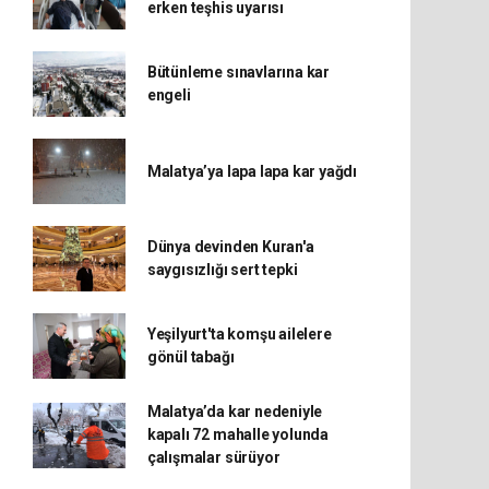
erken teşhis uyarısı
Bütünleme sınavlarına kar
engeli
Malatya’ya lapa lapa kar yağdı
Dünya devinden Kuran'a
saygısızlığı sert tepki
Yeşilyurt'ta komşu ailelere
gönül tabağı
Malatya’da kar nedeniyle
kapalı 72 mahalle yolunda
çalışmalar sürüyor