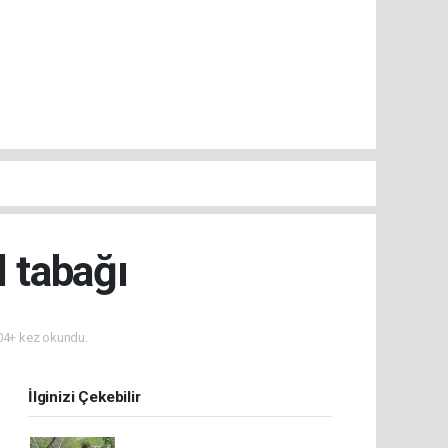
l tabağı
4+ kez okundu.
İlginizi Çekebilir