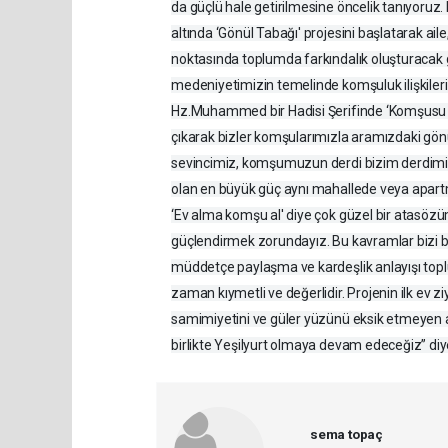
da güçlü hale getirilmesine öncelik tanıyoruz
altında ‘Gönül Tabağı' projesini başlatarak ai
noktasında toplumda farkındalık oluşturacak
medeniyetimizin temelinde komşuluk ilişkiler
Hz.Muhammed bir Hadisi Şerifinde ‘Komşusu aç
çıkarak bizler komşularımızla aramızdaki gönü
sevincimiz, komşumuzun derdi bizim derdimiz o
olan en büyük güç aynı mahallede veya apar
‘Ev alma komşu al' diye çok güzel bir atasözüm
güçlendirmek zorundayız. Bu kavramlar bizi b
müddetçe paylaşma ve kardeşlik anlayışı toplu
zaman kıymetli ve değerlidir. Projenin ilk ev z
samimiyetini ve güler yüzünü eksik etmeyen ai
birlikte Yeşilyurt olmaya devam edeceğiz” diy
sema topaç