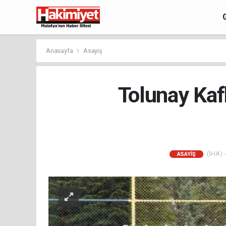
Anasayfa
Asayiş
Tolunay Kaf
(İHA) -
ASAYIŞ