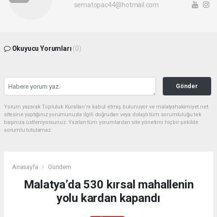
sematopac44@hotmail.com
Okuyucu Yorumları
(0)
Gönder
Yorum yazarak Topluluk Kuralları’nı kabul etmiş bulunuyor ve malatyahakimiyet.net
sitesine yaptığınız yorumunuzla ilgili doğrudan veya dolaylı tüm sorumluluğu tek
başınıza üstleniyorsunuz. Yazılan tüm yorumlardan site yönetimi hiçbir şekilde
sorumlu tutulamaz.
Anasayfa
Gündem
Malatya’da 530 kırsal mahallenin
yolu kardan kapandı