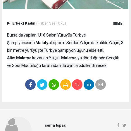
Erkek
|
Kadın
(Haberi Sesli Oku)
Bursa'da yapılan, U16 Salon Yürüyüş Türkiye
Malatya
Şampiyonasına
lı sporcu Serdar Yalçın da katıldı. Yalçın, 3
bin metre yürüyüşte Türkiye Şampiyonluğunu elde etti.
Malatya
Malatya
Altın
kazanan Yalçın,
’ya döndüğünde Gençlik
ve Spor Müdürlüğü tarafından da ayrıca ödüllendirilecek.
sema topaç