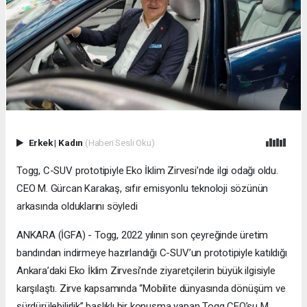
Erkek
|
Kadın
(Haberi Sesli Oku)
Togg, C-SUV prototipiyle Eko İklim Zirvesi’nde ilgi odağı oldu.
CEO M. Gürcan Karakaş, sıfır emisyonlu teknoloji sözünün
arkasında olduklarını söyledi
ANKARA (İGFA) - Togg, 2022 yılının son çeyreğinde üretim
bandından indirmeye hazırlandığı C-SUV’un prototipiyle katıldığı
Ankara’daki Eko İklim Zirvesi’nde ziyaretçilerin büyük ilgisiyle
karşılaştı. Zirve kapsamında “Mobilite dünyasında dönüşüm ve
sürdürülebilirlik” başlıklı bir konuşma yapan Togg CEO’su M.