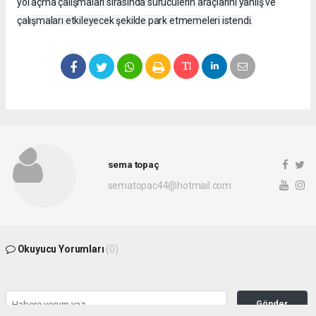
yol açma çalışmaları sırasında sürücülerin araçlarını yanlış ve
çalışmaları etkileyecek şekilde park etmemeleri istendi.
sema topaç
sematopac44@hotmail.com
Okuyucu Yorumları
(0)
Gönder