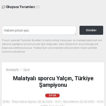
Okuyucu Yorumları
(0)
Gönder
Yorum yazarak Topluluk Kuralları’nı kabul etmiş bulunuyor ve malatyahakimiyet.net
sitesine yaptığınız yorumunuzla ilgili doğrudan veya dolaylı tüm sorumluluğu tek
başınıza üstleniyorsunuz. Yazılan tüm yorumlardan site yönetimi hiçbir şekilde
sorumlu tutulamaz.
Anasayfa
Spor
Malatyalı sporcu Yalçın, Türkiye
Şampiyonu
SPOR
(İHA) - İhlas Haber Ajansı | 02.02.2023 - 13:21, Güncelleme: 02.02.2023 - 13:23