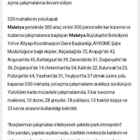
açma çalışmalarına devam ediyor.
530 mahallenin yolu kapalı
Malatya
genelinde 500 araç ve bin 300 personelle kar küreme ve
Malatya
tuzlama çalışmalarına başlayan
Büyükşehir Belediyesi
Yol ve Altyapı Koordinasyon Daire Başkanlığı, AYKOME Şube
Müdürlüğüne bağlı ekipler; Akçadağ’da 72, Arapgir’de 42,
Arguvan’da 45, Battalgazi’de 39, Darende’de 51, Doğanşehir’de
36, Doğanyol’da 14, Hekimhan’da 54, Kale’de 22, Kuluncak’ta 23,
Pütürge’de 64, Yazıhan’da 31, Yeşilyurt’ta 37 olmak üzere yolu
kapanan 530 noktada, yol açma çalışmalarını aralıksız sürdürüyor.
Yürütülen karla mücadele çalışmalarında, 3 kar savurma
makinesi, 10 dozer, 28 greyder, 18 yükleyici, 13 traktör kepçe ve
23 servis aracının kullanıldığı belirtildi.
“Araçlarımızı çalışmaları etkileyecek şekilde park etmeyelim”
Öte yandan, yapılan açıklamada, özellikle merkezde kaldırım ve