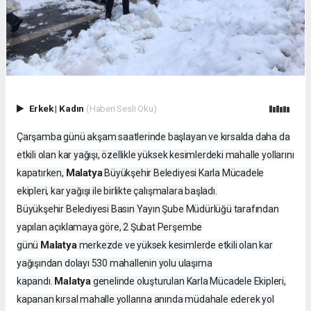
Erkek
|
Kadın
(Haberi Sesli Oku)
Çarşamba günü akşam saatlerinde başlayan ve kırsalda daha da
etkili olan kar yağışı, özellikle yüksek kesimlerdeki mahalle yollarını
Malatya
kapatırken,
Büyükşehir Belediyesi Karla Mücadele
ekipleri, kar yağışı ile birlikte çalışmalara başladı.
Büyükşehir Belediyesi Basın Yayın Şube Müdürlüğü tarafından
yapılan açıklamaya göre, 2 Şubat Perşembe
Malatya
günü
merkezde ve yüksek kesimlerde etkili olan kar
yağışından dolayı 530 mahallenin yolu ulaşıma
Malatya
kapandı.
genelinde oluşturulan Karla Mücadele Ekipleri,
kapanan kırsal mahalle yollarına anında müdahale ederek yol