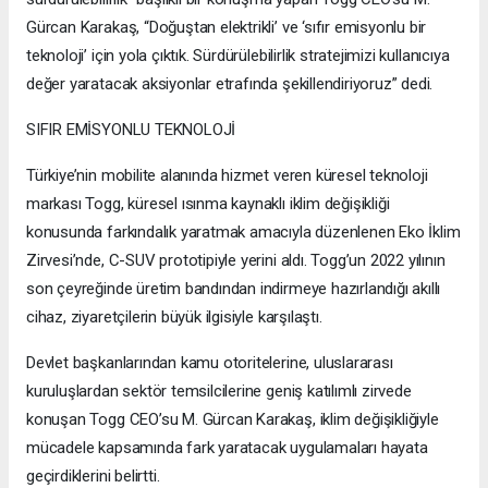
Gürcan Karakaş, “Doğuştan elektrikli’ ve ‘sıfır emisyonlu bir
teknoloji’ için yola çıktık. Sürdürülebilirlik stratejimizi kullanıcıya
değer yaratacak aksiyonlar etrafında şekillendiriyoruz” dedi.
SIFIR EMİSYONLU TEKNOLOJİ
Türkiye’nin mobilite alanında hizmet veren küresel teknoloji
markası Togg, küresel ısınma kaynaklı iklim değişikliği
konusunda farkındalık yaratmak amacıyla düzenlenen Eko İklim
Zirvesi’nde, C-SUV prototipiyle yerini aldı. Togg’un 2022 yılının
son çeyreğinde üretim bandından indirmeye hazırlandığı akıllı
cihaz, ziyaretçilerin büyük ilgisiyle karşılaştı.
Devlet başkanlarından kamu otoritelerine, uluslararası
kuruluşlardan sektör temsilcilerine geniş katılımlı zirvede
konuşan Togg CEO’su M. Gürcan Karakaş, iklim değişikliğiyle
mücadele kapsamında fark yaratacak uygulamaları hayata
geçirdiklerini belirtti.