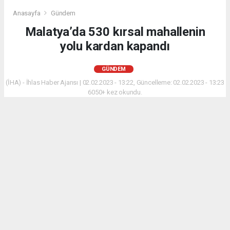
Anasayfa
Gündem
Malatya’da 530 kırsal mahallenin
yolu kardan kapandı
GÜNDEM
(İHA) - İhlas Haber Ajansı | 02.02.2023 - 13:22, Güncelleme: 02.02.2023 - 13:23
6050+ kez okundu.
Malatya merkezde ve yüksek kesimlerde etkili olan
kar yağışından dolayı 530 mahallenin yolu ulaşıma
kapandı