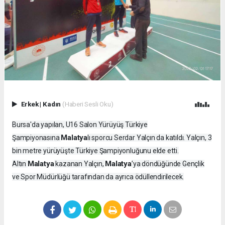
Erkek
|
Kadın
(Haberi Sesli Oku)
Bursa'da yapılan, U16 Salon Yürüyüş Türkiye
Malatya
Şampiyonasına
lı sporcu Serdar Yalçın da katıldı. Yalçın, 3
bin metre yürüyüşte Türkiye Şampiyonluğunu elde etti.
Malatya
Malatya
Altın
kazanan Yalçın,
’ya döndüğünde Gençlik
ve Spor Müdürlüğü tarafından da ayrıca ödüllendirilecek.