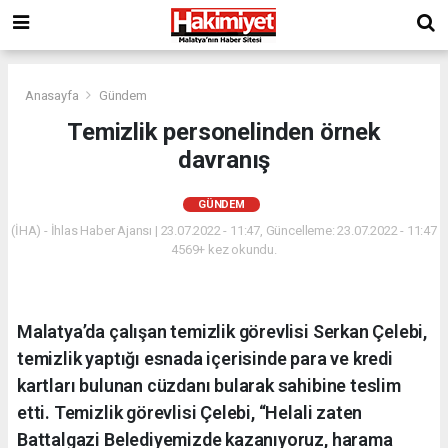
Anasayfa
Gündem
Temizlik personelinden örnek
davranış
GÜNDEM
(İHA) - İhlas Haber Ajansı | 23.07.2022 - 11:47, Güncelleme: 23.07.2022 - 11:47
4569+ kez okundu.
Malatya’da çalışan temizlik görevlisi Serkan Çelebi,
temizlik yaptığı esnada içerisinde para ve kredi
kartları bulunan cüzdanı bularak sahibine teslim
etti. Temizlik görevlisi Çelebi, “Helali zaten
Battalgazi Belediyemizde kazanıyoruz, harama