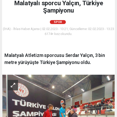
Malatyalı sporcu Yalçın, Türkiye
Şampiyonu
SPOR
(İHA) - İhlas Haber Ajansı | 02.02.2023 - 13:21, Güncelleme: 02.02.2023 - 13:23
6174+ kez okundu.
Malatyalı Atletizm sporcusu Serdar Yalçın, 3 bin
metre yürüyüşte Türkiye Şampiyonu oldu.