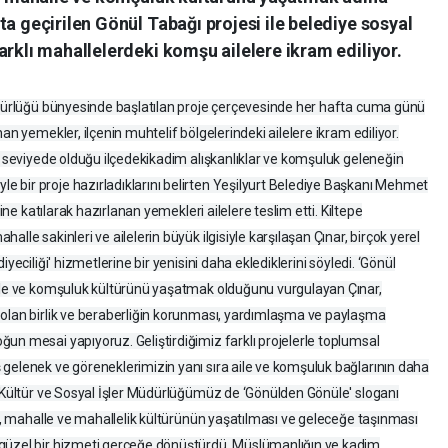
ta geçirilen Gönül Tabağı projesi ile belediye sosyal
arklı mahallelerdeki komşu ailelere ikram ediliyor.
Müdürlüğü bünyesinde başlatılan proje çerçevesinde her hafta cuma günü
an yemekler, ilçenin muhtelif bölgelerindeki ailelere ikram ediliyor.
st seviyede olduğu ilçedekikadim alışkanlıklar ve komşuluk geleneğin
 bir proje hazırladıklarını belirten Yeşilyurt Belediye Başkanı Mehmet
tine katılarak hazırlanan yemekleri ailelere teslim etti. Kiltepe
lle sakinleri ve ailelerin büyük ilgisiyle karşılaşan Çınar, birçok yerel
yeciliği' hizmetlerine bir yenisini daha eklediklerini söyledi. ‘Gönül
alle ve komşuluk kültürünü yaşatmak olduğunu vurgulayan Çınar,
 olan birlik ve beraberliğin korunması, yardımlaşma ve paylaşma
un mesai yapıyoruz. Geliştirdiğimiz farklı projelerle toplumsal
gelenek ve göreneklerimizin yanı sıra aile ve komşuluk bağlarının daha
. Kültür ve Sosyal İşler Müdürlüğümüz de ‘Gönülden Gönüle' sloganı
le, mahalle ve mahallelik kültürünün yaşatılması ve geleceğe taşınması
 güzel bir hizmeti gerçeğe dönüştürdü. Müslümanlığın ve kadim