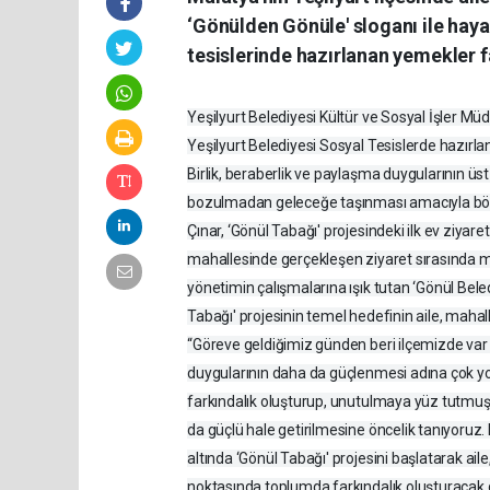
‘Gönülden Gönüle' sloganı ile haya
tesislerinde hazırlanan yemekler f
Yeşilyurt Belediyesi Kültür ve Sosyal İşler 
Yeşilyurt Belediyesi Sosyal Tesislerde hazırlan
Birlik, beraberlik ve paylaşma duygularının ü
bozulmadan geleceğe taşınması amacıyla böyle
Çınar, ‘Gönül Tabağı' projesindeki ilk ev ziyare
mahallesinde gerçekleşen ziyaret sırasında maha
yönetimin çalışmalarına ışık tutan ‘Gönül Beledi
Tabağı' projesinin temel hedefinin aile, mah
“Göreve geldiğimiz günden beri ilçemizde var
duygularının daha da güçlenmesi adına çok yoğ
farkındalık oluşturup, unutulmaya yüz tutmuş 
da güçlü hale getirilmesine öncelik tanıyoruz
altında ‘Gönül Tabağı' projesini başlatarak ai
noktasında toplumda farkındalık oluşturacak