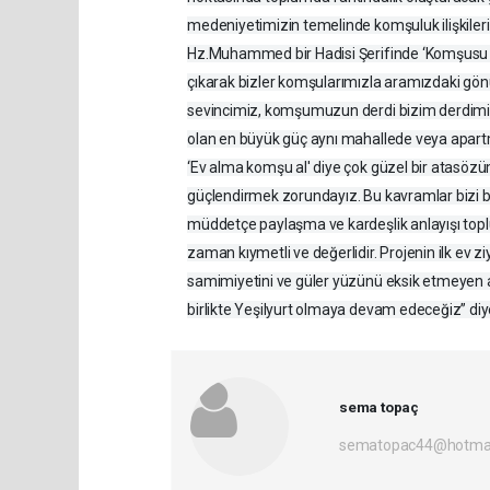
medeniyetimizin temelinde komşuluk ilişkiler
Hz.Muhammed bir Hadisi Şerifinde ‘Komşusu aç
çıkarak bizler komşularımızla aramızdaki gönü
sevincimiz, komşumuzun derdi bizim derdimiz o
olan en büyük güç aynı mahallede veya apar
‘Ev alma komşu al' diye çok güzel bir atasözüm
güçlendirmek zorundayız. Bu kavramlar bizi b
müddetçe paylaşma ve kardeşlik anlayışı toplu
zaman kıymetli ve değerlidir. Projenin ilk ev z
samimiyetini ve güler yüzünü eksik etmeyen ai
birlikte Yeşilyurt olmaya devam edeceğiz” diy
sema topaç
sematopac44@hotmai