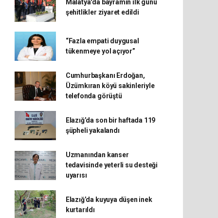
Malatya'da bayramın ilk günü
şehitlikler ziyaret edildi
“Fazla empati duygusal
tükenmeye yol açıyor”
Cumhurbaşkanı Erdoğan,
Üzümkıran köyü sakinleriyle
telefonda görüştü
Elazığ’da son bir haftada 119
şüpheli yakalandı
Uzmanından kanser
tedavisinde yeterli su desteği
uyarısı
Elazığ’da kuyuya düşen inek
kurtarıldı