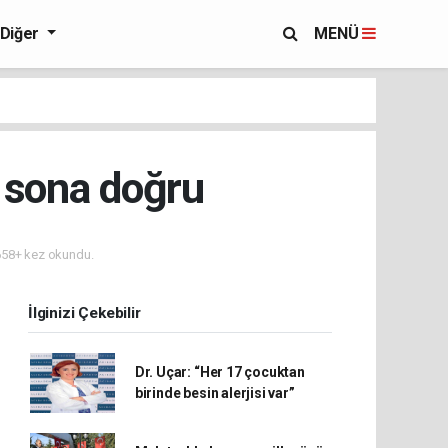
Diğer
MENÜ
a sona doğru
58+ kez okundu.
İlginizi Çekebilir
Dr. Uçar: “Her 17 çocuktan
birinde besin alerjisi var”