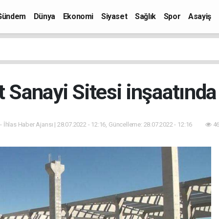
Gündem
Dünya
Ekonomi
Siyaset
Sağlık
Spor
Asayiş
t Sanayi Sitesi inşaatınd
- İhlas Haber Ajansı | 28.07.2022 - 12:16, Güncelleme: 28.07.2022 - 12:16
46