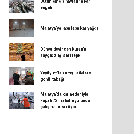
Bütünleme sınavlarına kar
engeli
Malatya’ya lapa lapa kar yağdı
Dünya devinden Kuran'a
saygısızlığı sert tepki
Yeşilyurt'ta komşu ailelere
gönül tabağı
Malatya’da kar nedeniyle
kapalı 72 mahalle yolunda
çalışmalar sürüyor