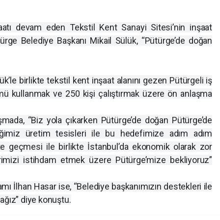
şaatı devam eden Tekstil Kent Sanayi Sitesi’nin inşaat
türge Belediye Başkanı Mikail Sülük, “Pütürge’de doğan
’le birlikte tekstil kent inşaat alanını gezen Pütürgeli iş
mü kullanmak ve 250 kişi çalıştırmak üzere ön anlaşma
şmada, “Biz yola çıkarken Pütürge’de doğan Pütürge’de
ğimiz üretim tesisleri ile bu hedefimize adım adım
ete geçmesi ile birlikte İstanbul’da ekonomik olarak zor
rimizi istihdam etmek üzere Pütürge’mize bekliyoruz”
amı İlhan Hasar ise, “Belediye başkanımızın destekleri ile
ağız” diye konuştu.