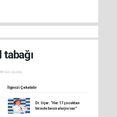
l tabağı
8+ kez okundu.
İlginizi Çekebilir
Dr. Uçar: “Her 17 çocuktan
birinde besin alerjisi var”