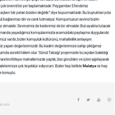
i çok önemli bir yer kaplamaktadır. Peygamber Efendimiz
ken tok yatan bizden değildir.” diye buyurmaktadır. Bu buyruktan yola
l bağlarımızı diri ve canlı tutmalıyız. Komşumuzun sevinci bizim
lmalıdır. Sevincimiz de kederimiz de bir olmalıdır. Bizi ayakta tutacak
tmanda yaşadığımız komşularımızla aramızdaki paylaşma duygularıdır.
üz vardır, bizler komşuluk kültürünü, mahallelilik anlayışını
iz yapan değerlerimizdir. Bu kadim değerlerimize sahip çıktığımız
mda sürekli hâkim olur. ‘Gönül Tabağı' projemizde bu açıdan bakıldığı
iyaretini Kiltepe mahallemizde yaptık, bizi gönülden ve içten ağırlayarak
Malatya
lelerimize çok teşekkür ediyorum. Bizler hep birlikte
ve hep
e konuştu.
l.com