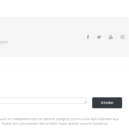
.com
Gönder
uyor ve malatyahakimiyet.net sitesine yaptığınız yorumunuzla ilgili doğrudan veya
. Yazılan tüm yorumlardan site yönetimi hiçbir şekilde sorumlu tutulamaz.