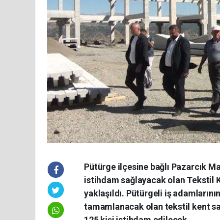
Pütürge ilçesine bağlı Pazarcık M
istihdam sağlayacak olan Tekstil 
yaklaşıldı. Pütürgeli iş adamlarını
tamamlanacak olan tekstil kent s
125 kişi istihdam edilecek.