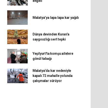
engeli
Malatya’ya lapa lapa kar yağdı
Dünya devinden Kuran'a
saygısızlığı sert tepki
Yeşilyurt'ta komşu ailelere
gönül tabağı
Malatya’da kar nedeniyle
kapalı 72 mahalle yolunda
çalışmalar sürüyor