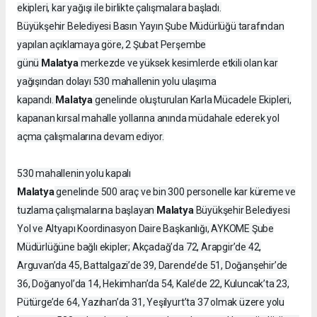
ekipleri, kar yağışı ile birlikte çalışmalara başladı.
Büyükşehir Belediyesi Basın Yayın Şube Müdürlüğü tarafından
yapılan açıklamaya göre, 2 Şubat Perşembe
Malatya
günü
merkezde ve yüksek kesimlerde etkili olan kar
yağışından dolayı 530 mahallenin yolu ulaşıma
Malatya
kapandı.
genelinde oluşturulan Karla Mücadele Ekipleri,
kapanan kırsal mahalle yollarına anında müdahale ederek yol
açma çalışmalarına devam ediyor.
530 mahallenin yolu kapalı
Malatya
genelinde 500 araç ve bin 300 personelle kar küreme ve
Malatya
tuzlama çalışmalarına başlayan
Büyükşehir Belediyesi
Yol ve Altyapı Koordinasyon Daire Başkanlığı, AYKOME Şube
Müdürlüğüne bağlı ekipler; Akçadağ’da 72, Arapgir’de 42,
Arguvan’da 45, Battalgazi’de 39, Darende’de 51, Doğanşehir’de
36, Doğanyol’da 14, Hekimhan’da 54, Kale’de 22, Kuluncak’ta 23,
Pütürge’de 64, Yazıhan’da 31, Yeşilyurt’ta 37 olmak üzere yolu