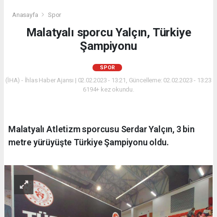
Anasayfa
Spor
Malatyalı sporcu Yalçın, Türkiye
Şampiyonu
SPOR
(İHA) - İhlas Haber Ajansı | 02.02.2023 - 13:21, Güncelleme: 02.02.2023 - 13:23
6194+ kez okundu.
Malatyalı Atletizm sporcusu Serdar Yalçın, 3 bin
metre yürüyüşte Türkiye Şampiyonu oldu.