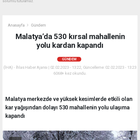
sorumlu tutulamaz.
Anasayfa
Gündem
Malatya’da 530 kırsal mahallenin
yolu kardan kapandı
GÜNDEM
(İHA) - İhlas Haber Ajansı | 02.02.2023 - 13:22, Güncelleme: 02.02.2023 - 13:23
6068+ kez okundu.
Malatya merkezde ve yüksek kesimlerde etkili olan
kar yağışından dolayı 530 mahallenin yolu ulaşıma
kapandı