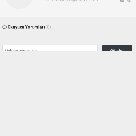
Okuyucu Yorumları
(0)
Gönder
Yorum yazarak Topluluk Kuralları’nı kabul etmiş bulunuyor ve malatyahakimiyet.net
sitesine yaptığınız yorumunuzla ilgili doğrudan veya dolaylı tüm sorumluluğu tek
başınıza üstleniyorsunuz. Yazılan tüm yorumlardan site yönetimi hiçbir şekilde
sorumlu tutulamaz.
haber paketi
haber scripti
haber yazılımı
Tüm hakları saklı tutulmaktadır.Copyright 2026©
Haber Yazılımı:
Web Aksiyon ®