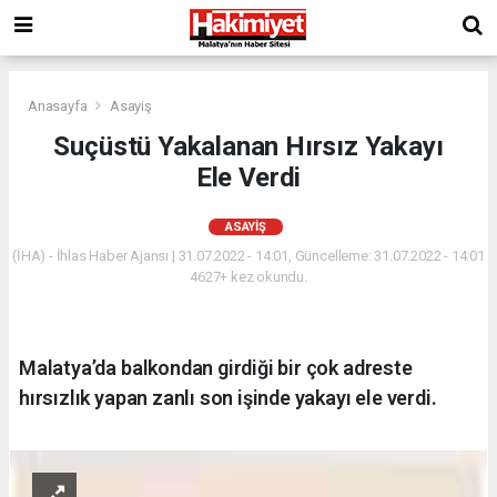
Anasayfa
Asayiş
Suçüstü Yakalanan Hırsız Yakayı
Ele Verdi
ASAYIŞ
(İHA) - İhlas Haber Ajansı | 31.07.2022 - 14:01, Güncelleme: 31.07.2022 - 14:01
4627+ kez okundu.
Malatya’da balkondan girdiği bir çok adreste
hırsızlık yapan zanlı son işinde yakayı ele verdi.