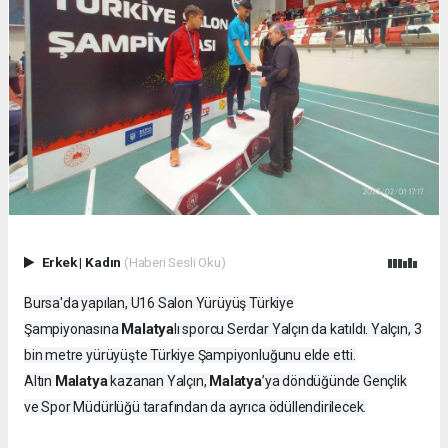
Erkek
|
Kadın
(Haberi Sesli Oku)
Bursa'da yapılan, U16 Salon Yürüyüş Türkiye
Malatya
Şampiyonasına
lı sporcu Serdar Yalçın da katıldı. Yalçın, 3
bin metre yürüyüşte Türkiye Şampiyonluğunu elde etti.
Malatya
Malatya
Altın
kazanan Yalçın,
’ya döndüğünde Gençlik
ve Spor Müdürlüğü tarafından da ayrıca ödüllendirilecek.