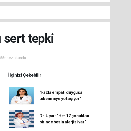
 sert tepki
55+ kez okundu.
İlginizi Çekebilir
“Fazla empati duygusal
tükenmeye yol açıyor”
Dr. Uçar: “Her 17 çocuktan
birinde besin alerjisi var”