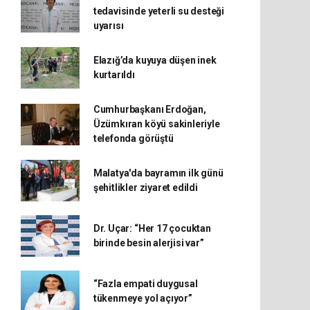
tedavisinde yeterli su desteği
uyarısı
Elazığ’da kuyuya düşen inek
kurtarıldı
Cumhurbaşkanı Erdoğan,
Üzümkıran köyü sakinleriyle
telefonda görüştü
Malatya'da bayramın ilk günü
şehitlikler ziyaret edildi
Dr. Uçar: “Her 17 çocuktan
birinde besin alerjisi var”
“Fazla empati duygusal
tükenmeye yol açıyor”