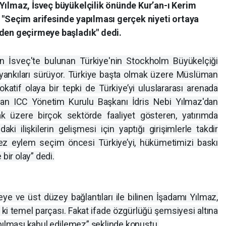
Yılmaz, İsveç büyükelçilik önünde Kur’an-ı Kerim
 "Seçim arifesinde yapılması gerçek niyeti ortaya
zden geçirmeye başladık" dedi.
n İsveç'te bulunan Türkiye'nin Stockholm Büyükelçiği
yankıları sürüyor. Türkiye başta olmak üzere Müslüman
okatif olaya bir tepki de Türkiye’yi uluslararası arenada
dan ICC Yönetim Kurulu Başkanı İdris Nebi Yılmaz'dan
ak üzere birçok sektörde faaliyet gösteren, yatırımda
ki ilişkilerin gelişmesi için yaptığı girişimlerle takdir
ez eylem seçim öncesi Türkiye’yi, hükümetimizi baskı
bir olay” dedi.
ye ve üst düzey bağlantıları ile bilinen İşadamı Yılmaz,
 ki temel parçası. Fakat ifade özgürlüğü şemsiyesi altına
pılması kabul edilemez” şeklinde konuştu.