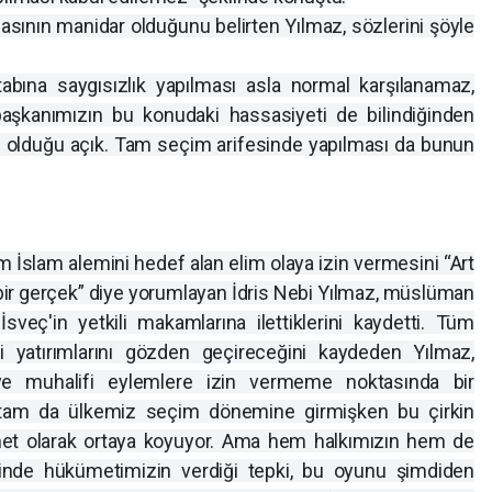
sının manidar olduğunu belirten Yılmaz, sözlerini şöyle
tabına saygısızlık yapılması asla normal karşılanamaz,
aşkanımızın bu konudaki hassasiyeti de bilindiğinden
em olduğu açık. Tam seçim arifesinde yapılması da bunun
m İslam alemini hedef alan elim olaya izin vermesini “Art
z bir gerçek” diye yorumlayan İdris Nebi Yılmaz, müslüman
 İsveç'in yetkili makamlarına ilettiklerini kaydetti. Tüm
i yatırımlarını gözden geçireceğini kaydeden Yılmaz,
ye muhalifi eylemlere izin vermeme noktasında bir
tam da ülkemiz seçim dönemine girmişken bu çirkin
net olarak ortaya koyuyor. Ama hem halkımızın hem de
ğinde hükümetimizin verdiği tepki, bu oyunu şimdiden