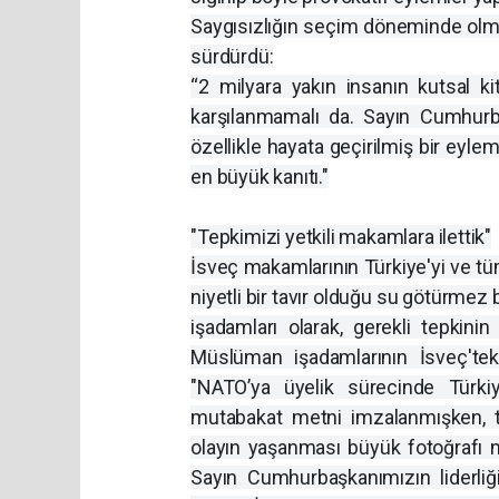
Saygısızlığın seçim döneminde olma
sürdürdü:
“2 milyara yakın insanın kutsal ki
karşılanmamalı da. Sayın Cumhurb
özellikle hayata geçirilmiş bir eyl
en büyük kanıtı."
"Tepkimizi yetkili makamlara ilettik"
İsveç makamlarının Türkiye'yi ve tü
niyetli bir tavır olduğu su götürme
işadamları olarak, gerekli tepkinin
Müslüman işadamlarının İsveç'tek
"NATO’ya üyelik sürecinde Türki
mutabakat metni imzalanmışken, 
olayın yaşanması büyük fotoğrafı 
Sayın Cumhurbaşkanımızın liderli