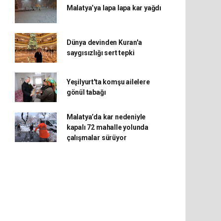
Malatya’ya lapa lapa kar yağdı
Dünya devinden Kuran'a
saygısızlığı sert tepki
Yeşilyurt'ta komşu ailelere
gönül tabağı
Malatya’da kar nedeniyle
kapalı 72 mahalle yolunda
çalışmalar sürüyor