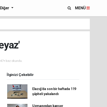
Diğer
MENÜ
eyaz'
47+ kez okundu.
İlginizi Çekebilir
Elazığ’da son bir haftada 119
şüpheli yakalandı
Uzmanından kanser