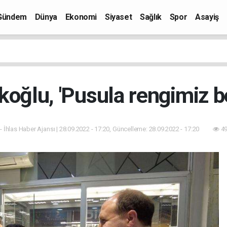
Gündem
Dünya
Ekonomi
Siyaset
Sağlık
Spor
Asayiş
koğlu, 'Pusula rengimiz b
- İhlas Haber Ajansı | 28.09.2022 - 17:20, Güncelleme: 28.09.2022 - 17:20
49