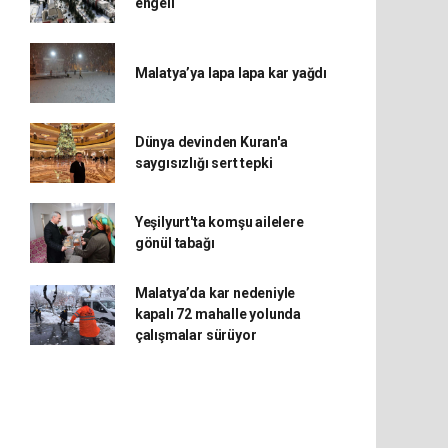
engeli
Malatya’ya lapa lapa kar yağdı
Dünya devinden Kuran'a
saygısızlığı sert tepki
Yeşilyurt'ta komşu ailelere
gönül tabağı
Malatya’da kar nedeniyle
kapalı 72 mahalle yolunda
çalışmalar sürüyor