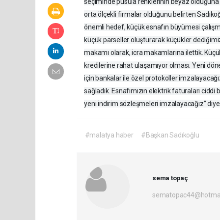
seçiminde pusula renklerinin beyaz olduğuna
orta ölçekli firmalar olduğunu belirten Sadı
önemli hedef, küçük esnafın büyümesi çalışmal
küçük parseller oluşturarak küçükler dediğimiz
makamı olarak, icra makamlarına ilettik. Küçü
kredilerine rahat ulaşamıyor olması. Yeni dö
için bankalar ile özel protokoller imzalayaca
sağladık. Esnafımızın elektrik faturaları ciddi 
yeni indirim sözleşmeleri imzalayacağız” diye
#malatya haber
#Başkan Sadıkoğlu
sema topaç
sematopac44@hotmai