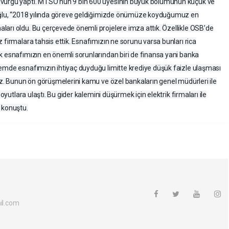
 vurgu yaptı. MTSO’nun 9 bin 600 üyesinin büyük bölümünün küçük ve
koğlu, “2018 yılında göreve geldiğimizde önümüze koyduğumuz en
arı oldu. Bu çerçevede önemli projelere imza attık. Özellikle OSB’de
 firmalara tahsis ettik. Esnafımızın ne sorunu varsa bunları rica
k esnafımızın en önemli sorunlarından biri de finansa yani banka
nemde esnafımızın ihtiyaç duyduğu limitte krediye düşük faizle ulaşması
ğız. Bunun ön görüşmelerini kamu ve özel bankaların genel müdürleri ile
boyutlara ulaştı. Bu gider kalemini düşürmek için elektrik firmaları ile
 konuştu.
l.com