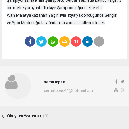
Malatya
Şampiyonasına
lı sporcu Serdar Yalçın da katıldı. Yalçın, 3
bin metre yürüyüşte Türkiye Şampiyonluğunu elde etti.
Malatya
Malatya
Altın
kazanan Yalçın,
’ya döndüğünde Gençlik
ve Spor Müdürlüğü tarafından da ayrıca ödüllendirilecek.
sema topaç
sematopac44@hotmail.com
Okuyucu Yorumları
(0)