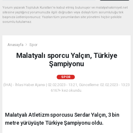
Yorum yazarak Topluluk Kuralları’nı kabul etmiş bulunuyor ve malatyahakimiyet.net
sitesine yaptığınız yorumunuzla ilgili doğrudan veya dolaylı tüm sorumluluğu tek
başınıza üstleniyorsunuz. Yazılan tüm yorumlardan site yönetimi hiçbir şekilde
sorumlu tutulamaz.
Anasayfa
Spor
Malatyalı sporcu Yalçın, Türkiye
Şampiyonu
SPOR
(İHA) - İhlas Haber Ajansı | 02.02.2023 - 13:21, Güncelleme: 02.02.2023 - 13:23
6167+ kez okundu.
Malatyalı Atletizm sporcusu Serdar Yalçın, 3 bin
metre yürüyüşte Türkiye Şampiyonu oldu.