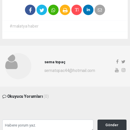
#malatya haber
sema topaç
sematopac44@hotmail.com
Okuyucu Yorumları
(0)
Gönder