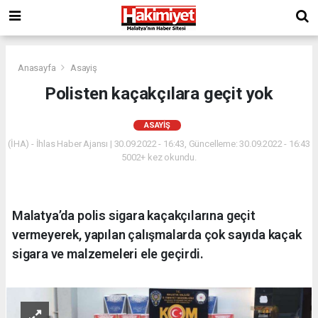
Anasayfa
Asayiş
Polisten kaçakçılara geçit yok
ASAYIŞ
(İHA) - İhlas Haber Ajansı | 30.09.2022 - 16:43, Güncelleme: 30.09.2022 - 16:43
5002+ kez okundu.
Malatya’da polis sigara kaçakçılarına geçit
vermeyerek, yapılan çalışmalarda çok sayıda kaçak
sigara ve malzemeleri ele geçirdi.