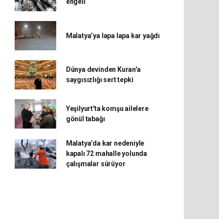
engeli
Malatya’ya lapa lapa kar yağdı
Dünya devinden Kuran'a
saygısızlığı sert tepki
Yeşilyurt'ta komşu ailelere
gönül tabağı
Malatya’da kar nedeniyle
kapalı 72 mahalle yolunda
çalışmalar sürüyor