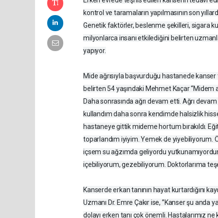
kontrol ve taramaların yapılmasının son yılla
Genetik faktörler, beslenme şekilleri, sigara 
milyonlarca insanı etkilediğini belirten uzmanl
yapıyor.
Mide ağrısıyla başvurduğu hastanede kanser t
belirten 54 yaşındaki Mehmet Kaçar “Midem ağ
Daha sonrasında ağrı devam etti. Ağrı devam 
kullandım daha sonra kendimde halsizlik hisse
hastaneye gittik mideme hortum bırakıldı. E
toparlandım iyiyim. Yemek de yiyebiliyorum
içsem su ağzımda geliyordu yutkunamıyordum. 
içebiliyorum, gezebiliyorum. Doktorlarıma te
Kanserde erkan tanının hayat kurtardığını k
Uzmanı Dr. Emre Çakır ise, ”Kanser şu anda ya
dolayı erken tanı çok önemli. Hastalarımız ne k