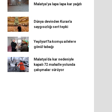
Malatya’ya lapa lapa kar yağdı
Dünya devinden Kuran'a
saygısızlığı sert tepki
Yeşilyurt'ta komşu ailelere
gönül tabağı
Malatya’da kar nedeniyle
kapalı 72 mahalle yolunda
çalışmalar sürüyor