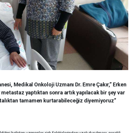
nesi, Medikal Onkoloji Uzmanı Dr. Emre Çakır,” Erken
 metastaz yaptıktan sonra artık yapılacak bir şey var
astalıktan tamamen kurtarabileceğiz diyemiyoruz“
diğini belirten uzmanlar, risk faktörlerinden uzak durulması, gerekli