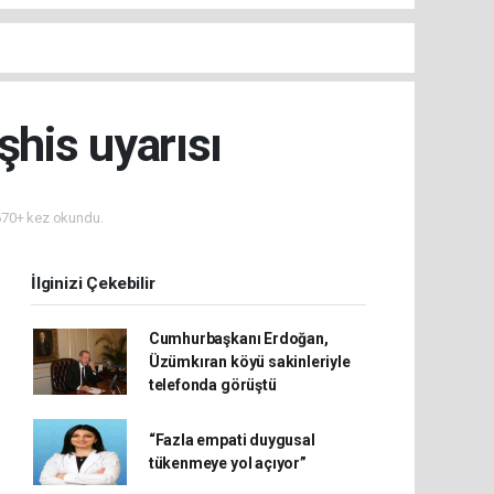
his uyarısı
70+ kez okundu.
İlginizi Çekebilir
Cumhurbaşkanı Erdoğan,
Üzümkıran köyü sakinleriyle
telefonda görüştü
“Fazla empati duygusal
tükenmeye yol açıyor”