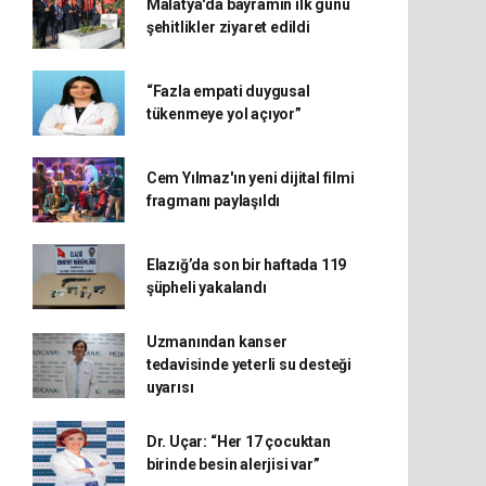
Malatya'da bayramın ilk günü
şehitlikler ziyaret edildi
“Fazla empati duygusal
tükenmeye yol açıyor”
Cem Yılmaz'ın yeni dijital filmi
fragmanı paylaşıldı
Elazığ’da son bir haftada 119
şüpheli yakalandı
Uzmanından kanser
tedavisinde yeterli su desteği
uyarısı
Dr. Uçar: “Her 17 çocuktan
birinde besin alerjisi var”