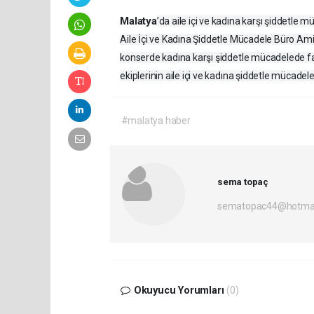
Malatya
’da aile içi ve kadına karşı şiddetl
Aile İçi ve Kadına Şiddetle Mücadele Büro Amirl
konserde kadına karşı şiddetle mücadelede far
ekiplerinin aile içi ve kadına şiddetle mücadele
#malatya haber
sema topaç
sematopac44@hotmai
Okuyucu Yorumları
(0)