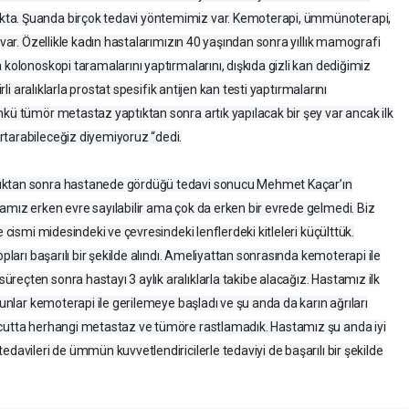
kta. Şuanda birçok tedavi yöntemimiz var. Kemoterapi, ümmünoterapi,
 var. Özellikle kadın hastalarımızın 40 yaşından sonra yıllık mamografi
 kolonoskopi taramalarını yaptırmalarını, dışkıda gizli kan dediğimiz
rli aralıklarla prostat spesifik antijen kan testi yaptırmalarını
nkü tümör metastaz yaptıktan sonra artık yapılacak bir şey var ancak ilk
rtarabileceğiz diyemiyoruz “dedi.
duktan sonra hastanede gördüğü tedavi sonucu Mehmet Kaçar’ın
amız erken evre sayılabilir ama çok da erken bir evrede gelmedi. Biz
e cismi midesindeki ve çevresindeki lenflerdeki kitleleri küçülttük.
opları başarılı bir şekilde alındı. Ameliyattan sonrasında kemoterapi ile
reçten sonra hastayı 3 aylık aralıklarla takibe alacağız. Hastamız ilk
Bunlar kemoterapi ile gerilemeye başladı ve şu anda da karın ağrıları
ücutta herhangi metastaz ve tümöre rastlamadık. Hastamız şu anda iyi
edavileri de ümmün kuvvetlendiricilerle tedaviyi de başarılı bir şekilde