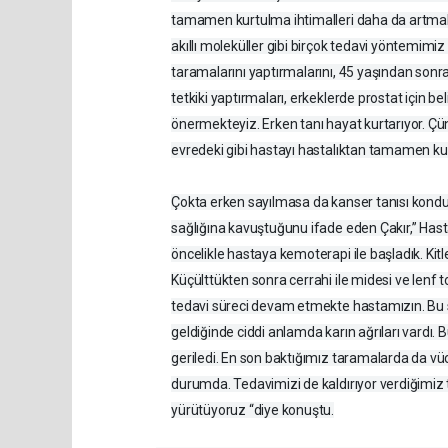
tamamen kurtulma ihtimalleri daha da artma
akıllı moleküller gibi birçok tedavi yöntemimiz
taramalarını yaptırmalarını, 45 yaşından sonra
tetkiki yaptırmaları, erkeklerde prostat için beli
önermekteyiz. Erken tanı hayat kurtarıyor. Çü
evredeki gibi hastayı hastalıktan tamamen ku
Çokta erken sayılmasa da kanser tanısı kon
sağlığına kavuştuğunu ifade eden Çakır,” Hast
öncelikle hastaya kemoterapi ile başladık. Kitl
Küçülttükten sonra cerrahi ile midesi ve lenf t
tedavi süreci devam etmekte hastamızın. Bu sü
geldiğinde ciddi anlamda karın ağrıları vardı. 
geriledi. En son baktığımız taramalarda da v
durumda. Tedavimizi de kaldırıyor verdiğimiz t
yürütüyoruz “diye konuştu.