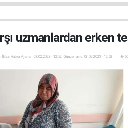
rşı uzmanlardan erken teş
- İhlas Haber Ajansı | 03.02.2023 - 12:52, Güncelleme: 03.02.2023 - 12:52
66