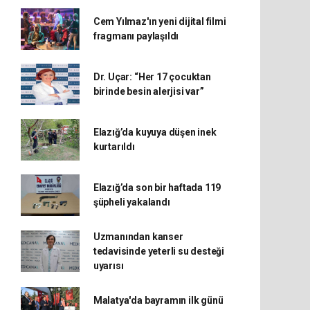
Cem Yılmaz'ın yeni dijital filmi
fragmanı paylaşıldı
Dr. Uçar: “Her 17 çocuktan
birinde besin alerjisi var”
Elazığ’da kuyuya düşen inek
kurtarıldı
Elazığ’da son bir haftada 119
şüpheli yakalandı
Uzmanından kanser
tedavisinde yeterli su desteği
uyarısı
Malatya'da bayramın ilk günü