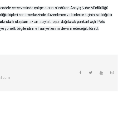
e mücadele çerçevesinde çalışmalarını sürdüren Asayiş Şube Müdürlüğü
iği ekipleri kent merkezinde düzenlenen ve binlerce kişinin katıldığı bir
kındalık oluşturmak amacıyla broşür dağıtarak pankart açtı. Polis
ye yönelik bilgilendirme faaliyetlerinin devam edeceği bildirildi.
l.com