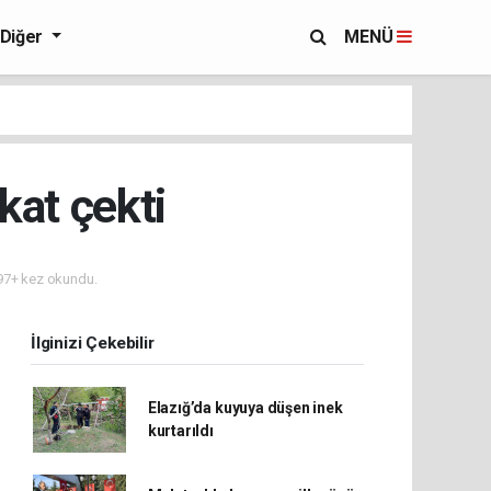
Diğer
MENÜ
kat çekti
7+ kez okundu.
İlginizi Çekebilir
Elazığ’da kuyuya düşen inek
kurtarıldı