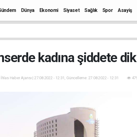
Gündem
Dünya
Ekonomi
Siyaset
Sağlık
Spor
Asayiş
nserde kadına şiddete dik
 İhlas Haber Ajansı | 27.08.2022 - 12:31, Güncelleme: 27.08.2022 - 12:31
479