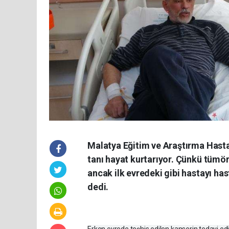
Malatya Eğitim ve Araştırma Hasta
tanı hayat kurtarıyor. Çünkü tümör
ancak ilk evredeki gibi hastayı h
dedi.
Erken evrede teşhis edilen kanserin tedavi edil