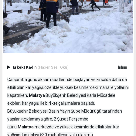
Erkek
|
Kadın
(Haberi Sesli Oku)
Çarşamba günü akşam saatlerinde başlayan ve kırsalda daha da
etkili olan kar yağışı, özellikle yüksek kesimlerdeki mahalle yollarını
Malatya
kapatırken,
Büyükşehir Belediyesi Karla Mücadele
ekipleri, kar yağışı ile birlikte çalışmalara başladı.
Büyükşehir Belediyesi Basın Yayın Şube Müdürlüğü tarafından
yapılan açıklamaya göre, 2 Şubat Perşembe
Malatya
günü
merkezde ve yüksek kesimlerde etkili olan kar
yağışından dolayı 530 mahallenin yolu ulaşıma