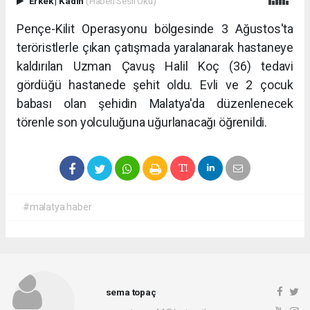
Erkek
|
Kadın
(Haberi Sesli Oku)
Pençe-Kilit Operasyonu bölgesinde 3 Ağustos'ta
teröristlerle çıkan çatışmada yaralanarak hastaneye
kaldırılan Uzman Çavuş Halil Koç (36) tedavi
gördüğü hastanede şehit oldu. Evli ve 2 çocuk
babası olan şehidin Malatya'da düzenlenecek
törenle son yolculuğuna uğurlanacağı öğrenildi.
#malatya haber
sema topaç