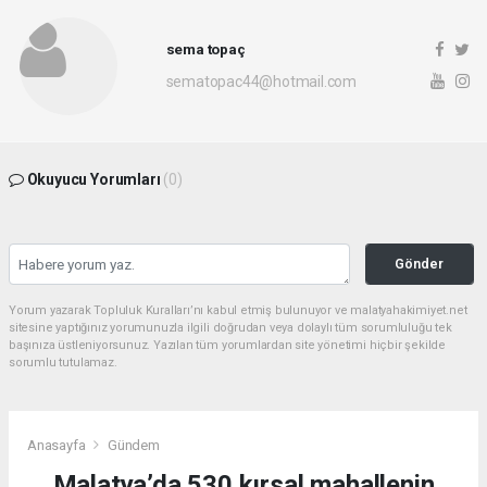
sema topaç
sematopac44@hotmail.com
Okuyucu Yorumları
(0)
Gönder
Yorum yazarak Topluluk Kuralları’nı kabul etmiş bulunuyor ve malatyahakimiyet.net
sitesine yaptığınız yorumunuzla ilgili doğrudan veya dolaylı tüm sorumluluğu tek
başınıza üstleniyorsunuz. Yazılan tüm yorumlardan site yönetimi hiçbir şekilde
sorumlu tutulamaz.
Anasayfa
Gündem
Malatya’da 530 kırsal mahallenin