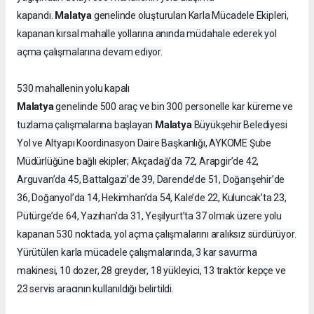
Malatya
kapandı.
genelinde oluşturulan Karla Mücadele Ekipleri,
kapanan kırsal mahalle yollarına anında müdahale ederek yol
açma çalışmalarına devam ediyor.
530 mahallenin yolu kapalı
Malatya
genelinde 500 araç ve bin 300 personelle kar küreme ve
Malatya
tuzlama çalışmalarına başlayan
Büyükşehir Belediyesi
Yol ve Altyapı Koordinasyon Daire Başkanlığı, AYKOME Şube
Müdürlüğüne bağlı ekipler; Akçadağ’da 72, Arapgir’de 42,
Arguvan’da 45, Battalgazi’de 39, Darende’de 51, Doğanşehir’de
36, Doğanyol’da 14, Hekimhan’da 54, Kale’de 22, Kuluncak’ta 23,
Pütürge’de 64, Yazıhan’da 31, Yeşilyurt’ta 37 olmak üzere yolu
kapanan 530 noktada, yol açma çalışmalarını aralıksız sürdürüyor.
Yürütülen karla mücadele çalışmalarında, 3 kar savurma
makinesi, 10 dozer, 28 greyder, 18 yükleyici, 13 traktör kepçe ve
23 servis aracının kullanıldığı belirtildi.