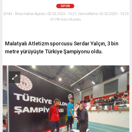
SPOR
(İHA) - İhlas Haber Ajansı | 02.02.2023 - 13:21, Güncelleme: 02.02.2023 - 13:23
6179+ kez okundu.
Malatyalı Atletizm sporcusu Serdar Yalçın, 3 bin
metre yürüyüşte Türkiye Şampiyonu oldu.