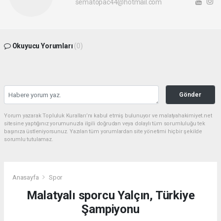
sematopac44@hotmail.com
Okuyucu Yorumları
(0)
Gönder
Yorum yazarak Topluluk Kuralları’nı kabul etmiş bulunuyor ve malatyahakimiyet.net
sitesine yaptığınız yorumunuzla ilgili doğrudan veya dolaylı tüm sorumluluğu tek
başınıza üstleniyorsunuz. Yazılan tüm yorumlardan site yönetimi hiçbir şekilde
sorumlu tutulamaz.
Anasayfa
Spor
Malatyalı sporcu Yalçın, Türkiye
Şampiyonu