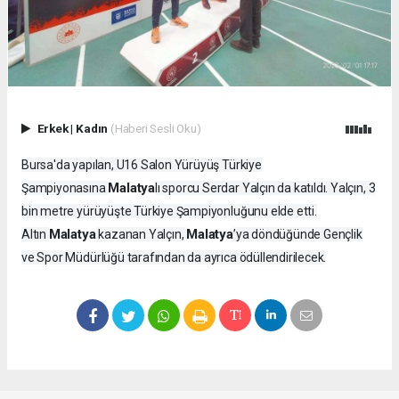
Erkek
|
Kadın
(Haberi Sesli Oku)
Bursa'da yapılan, U16 Salon Yürüyüş Türkiye
Malatya
Şampiyonasına
lı sporcu Serdar Yalçın da katıldı. Yalçın, 3
bin metre yürüyüşte Türkiye Şampiyonluğunu elde etti.
Malatya
Malatya
Altın
kazanan Yalçın,
’ya döndüğünde Gençlik
ve Spor Müdürlüğü tarafından da ayrıca ödüllendirilecek.