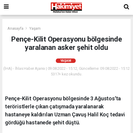
Anasayfa
Yaşam
Pençe-Kilit Operasyonu bölgesinde
yaralanan asker şehit oldu
YAŞAM
(İHA) - İhlas Haber Ajansı | 09.08.2022 - 15:12, Güncelleme: 09.08.2022 - 15:12
5317+ kez okundu.
Pençe-Kilit Operasyonu bölgesinde 3 Ağustos'ta
teröristlerle çıkan çatışmada yaralanarak
hastaneye kaldırılan Uzman Çavuş Halil Koç tedavi
gördüğü hastanede şehit düştü.