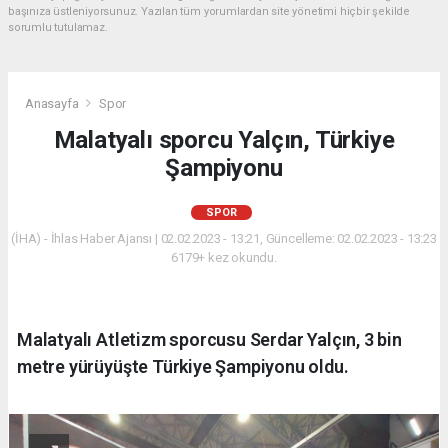
başınıza üstleniyorsunuz. Yazılan tüm yorumlardan site yönetimi hiçbir şekilde
sorumlu tutulamaz.
Anasayfa
Spor
Malatyalı sporcu Yalçın, Türkiye
Şampiyonu
SPOR
(İHA) - İhlas Haber Ajansı | 02.02.2023 - 13:21, Güncelleme: 02.02.2023 - 13:23
6179+ kez okundu.
Malatyalı Atletizm sporcusu Serdar Yalçın, 3 bin
metre yürüyüşte Türkiye Şampiyonu oldu.