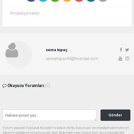
#malatya haber
sema topaç
sematopac44@hotmail.com
Okuyucu Yorumları
(0)
Gönder
Yorum yazarak Topluluk Kuralları’nı kabul etmiş bulunuyor ve malatyahakimiyet.net
sitesine yaptığınız yorumunuzla ilgili doğrudan veya dolaylı tüm sorumluluğu tek