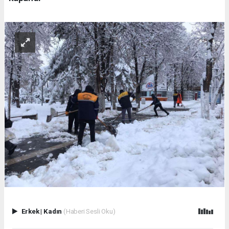
Erkek
|
Kadın
(Haberi Sesli Oku)