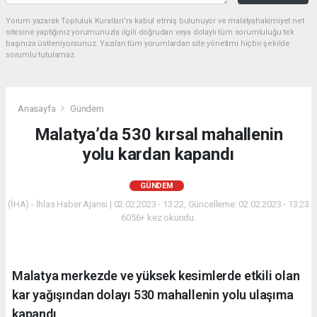
Yorum yazarak Topluluk Kuralları’nı kabul etmiş bulunuyor ve malatyahakimiyet.net
sitesine yaptığınız yorumunuzla ilgili doğrudan veya dolaylı tüm sorumluluğu tek
başınıza üstleniyorsunuz. Yazılan tüm yorumlardan site yönetimi hiçbir şekilde
sorumlu tutulamaz.
Anasayfa
Gündem
Malatya’da 530 kırsal mahallenin
yolu kardan kapandı
GÜNDEM
(İHA) - İhlas Haber Ajansı | 02.02.2023 - 13:22, Güncelleme: 02.02.2023 - 13:23
6056+ kez okundu.
Malatya merkezde ve yüksek kesimlerde etkili olan
kar yağışından dolayı 530 mahallenin yolu ulaşıma
kapandı