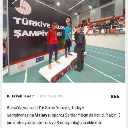
Erkek
|
Kadın
(Haberi Sesli Oku)
Bursa'da yapılan, U16 Salon Yürüyüş Türkiye
Malatya
Şampiyonasına
lı sporcu Serdar Yalçın da katıldı. Yalçın, 3
bin metre yürüyüşte Türkiye Şampiyonluğunu elde etti.