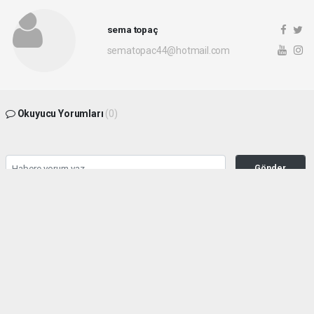
sema topaç
sematopac44@hotmail.com
Okuyucu Yorumları
(0)
Gönder
Yorum yazarak Topluluk Kuralları’nı kabul etmiş bulunuyor ve malatyahakimiyet.net
sitesine yaptığınız yorumunuzla ilgili doğrudan veya dolaylı tüm sorumluluğu tek
başınıza üstleniyorsunuz. Yazılan tüm yorumlardan site yönetimi hiçbir şekilde
sorumlu tutulamaz.
haber paketi
haber scripti
haber yazılımı