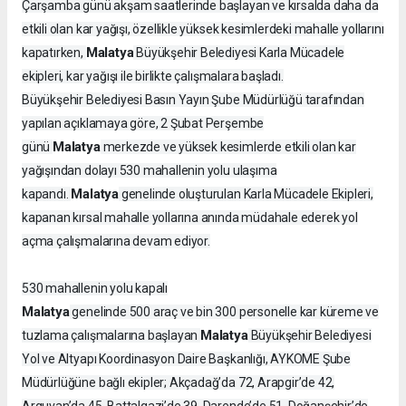
Çarşamba günü akşam saatlerinde başlayan ve kırsalda daha da
etkili olan kar yağışı, özellikle yüksek kesimlerdeki mahalle yollarını
Malatya
kapatırken,
Büyükşehir Belediyesi Karla Mücadele
ekipleri, kar yağışı ile birlikte çalışmalara başladı.
Büyükşehir Belediyesi Basın Yayın Şube Müdürlüğü tarafından
yapılan açıklamaya göre, 2 Şubat Perşembe
Malatya
günü
merkezde ve yüksek kesimlerde etkili olan kar
yağışından dolayı 530 mahallenin yolu ulaşıma
Malatya
kapandı.
genelinde oluşturulan Karla Mücadele Ekipleri,
kapanan kırsal mahalle yollarına anında müdahale ederek yol
açma çalışmalarına devam ediyor.
530 mahallenin yolu kapalı
Malatya
genelinde 500 araç ve bin 300 personelle kar küreme ve
Malatya
tuzlama çalışmalarına başlayan
Büyükşehir Belediyesi
Yol ve Altyapı Koordinasyon Daire Başkanlığı, AYKOME Şube
Müdürlüğüne bağlı ekipler; Akçadağ’da 72, Arapgir’de 42,
Arguvan’da 45, Battalgazi’de 39, Darende’de 51, Doğanşehir’de