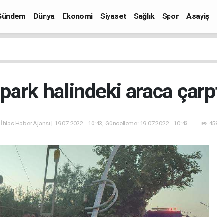
Gündem
Dünya
Ekonomi
Siyaset
Sağlık
Spor
Asayiş
park halindeki araca çarptı
 İhlas Haber Ajansı | 19.07.2022 - 10:43, Güncelleme: 19.07.2022 - 10:43
458