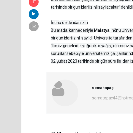
tarihinde bir gün idari izinli sayılacaktır” denildi
İnönü de de idari izin
Malatya
Bu arada, kar nedeniyle
İnönü Ünivers
bir gün idari izinli sayıldı. Üniversite tarafında
“İlimiz genelinde, yoğun kar yağışı, olumsuz 
sorunlar sebebiyle üniversitemiz çalışanlarında
02 Şubat 2023 tarihinde bir gün süre ile idari izi
sema topaç
sematopac44@hotmai