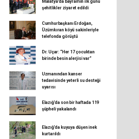
Malatya'da bayramın ilk günü
şehitlikler ziyaret edildi
Cumhurbaşkanı Erdoğan,
Üzümkıran köyü sakinleriyle
telefonda görüştü
Dr. Uçar: “Her 17 çocuktan
birinde besin alerjisi var”
Uzmanından kanser
tedavisinde yeterli su desteği
uyarısı
Elazığ’da son bir haftada 119
şüpheli yakalandı
Elazığ’da kuyuya düşen inek
kurtarıldı