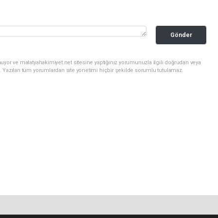
Gönder
uyor ve malatyahakimiyet.net sitesine yaptığınız yorumunuzla ilgili doğrudan veya
. Yazılan tüm yorumlardan site yönetimi hiçbir şekilde sorumlu tutulamaz.