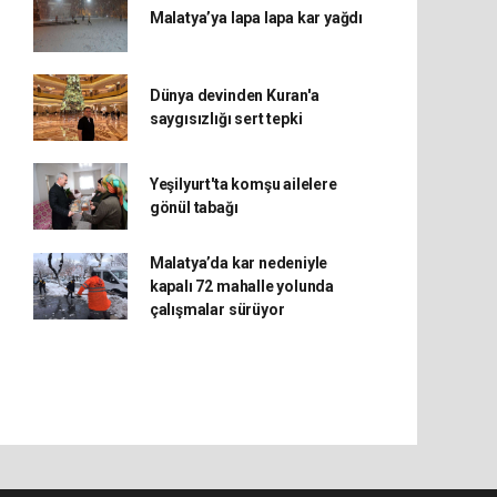
Malatya’ya lapa lapa kar yağdı
Dünya devinden Kuran'a
saygısızlığı sert tepki
Yeşilyurt'ta komşu ailelere
gönül tabağı
Malatya’da kar nedeniyle
kapalı 72 mahalle yolunda
çalışmalar sürüyor