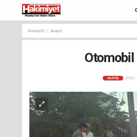
Anasayfa
Asayiş
Otomobil 
(İHA) -
ASAYIŞ