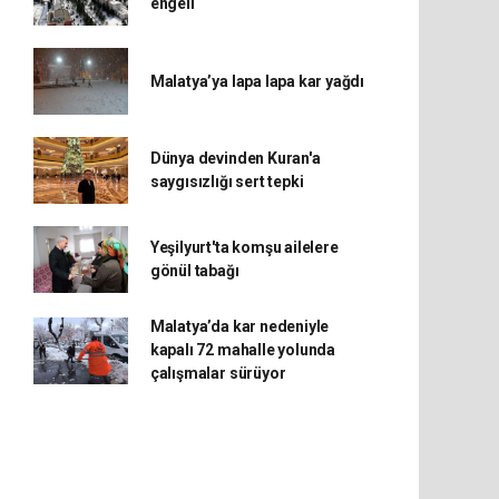
engeli
Malatya’ya lapa lapa kar yağdı
Dünya devinden Kuran'a
saygısızlığı sert tepki
Yeşilyurt'ta komşu ailelere
gönül tabağı
Malatya’da kar nedeniyle
kapalı 72 mahalle yolunda
çalışmalar sürüyor