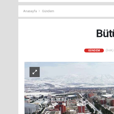
Anasayfa
Gündem
Büt
(İHA) 
GÜNDEM