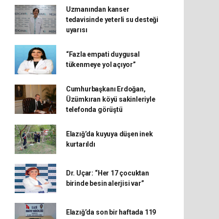
Uzmanından kanser
tedavisinde yeterli su desteği
uyarısı
“Fazla empati duygusal
tükenmeye yol açıyor”
Cumhurbaşkanı Erdoğan,
Üzümkıran köyü sakinleriyle
telefonda görüştü
Elazığ’da kuyuya düşen inek
kurtarıldı
Dr. Uçar: “Her 17 çocuktan
birinde besin alerjisi var”
Elazığ’da son bir haftada 119