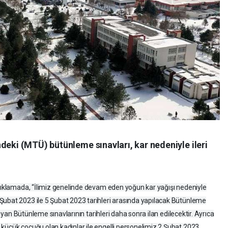
deki (MTÜ) bütünleme sınavları, kar nedeniyle ileri
açıklamada, “İlimiz genelinde devam eden yoğun kar yağışı nedeniyle
Şubat 2023 ile 5 Şubat 2023 tarihleri arasında yapılacak Bütünleme
amayan Bütünleme sınavlarının tarihleri daha sonra ilan edilecektir. Ayrıca
küçük çocuğu olan kadınlar ile engelli personelimiz 2 Şubat 2023