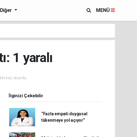
Diğer
MENÜ
: 1 yaralı
4+ kez okundu.
İlginizi Çekebilir
“Fazla empati duygusal
tükenmeye yol açıyor”