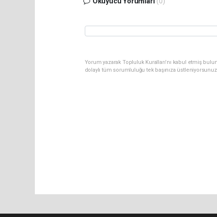
Okuyucu Yorumları
(0)
Yorum yazarak Topluluk Kuralları’nı kabul etmiş bulun
dolaylı tüm sorumluluğu tek başınıza üstleniyorsunuz