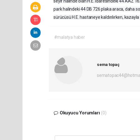
seyir halinde olan H.E. idaresindeki 44 AAZ 
park halindeki 44 DB 726 plaka araca, daha s
sürücüsü H.E. hastaneye kaldırılırken, kazayla i
#malatya haber
sema topaç
sematopac44@hotmai
Okuyucu Yorumları
(0)