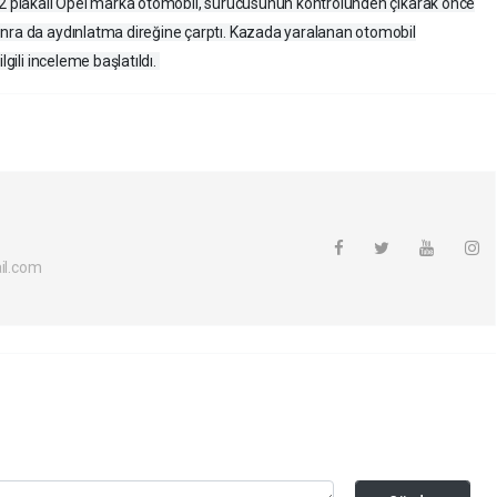
162 plakalı Opel marka otomobil, sürücüsünün kontrolünden çıkarak önce
onra da aydınlatma direğine çarptı. Kazada yaralanan otomobil
lgili inceleme başlatıldı.
l.com