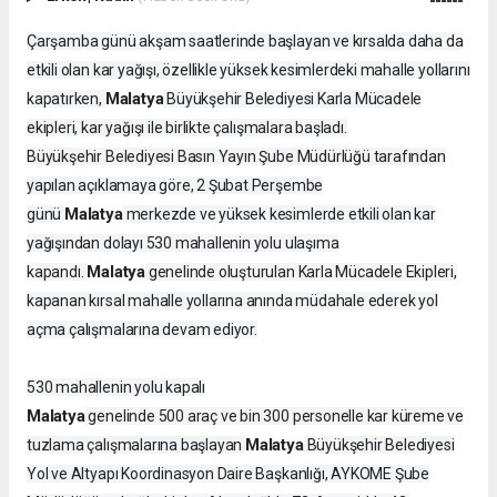
Çarşamba günü akşam saatlerinde başlayan ve kırsalda daha da
etkili olan kar yağışı, özellikle yüksek kesimlerdeki mahalle yollarını
Malatya
kapatırken,
Büyükşehir Belediyesi Karla Mücadele
ekipleri, kar yağışı ile birlikte çalışmalara başladı.
Büyükşehir Belediyesi Basın Yayın Şube Müdürlüğü tarafından
yapılan açıklamaya göre, 2 Şubat Perşembe
Malatya
günü
merkezde ve yüksek kesimlerde etkili olan kar
yağışından dolayı 530 mahallenin yolu ulaşıma
Malatya
kapandı.
genelinde oluşturulan Karla Mücadele Ekipleri,
kapanan kırsal mahalle yollarına anında müdahale ederek yol
açma çalışmalarına devam ediyor.
530 mahallenin yolu kapalı
Malatya
genelinde 500 araç ve bin 300 personelle kar küreme ve
Malatya
tuzlama çalışmalarına başlayan
Büyükşehir Belediyesi
Yol ve Altyapı Koordinasyon Daire Başkanlığı, AYKOME Şube