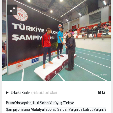
Erkek
|
Kadın
(Haberi Sesli Oku)
Bursa'da yapılan, U16 Salon Yürüyüş Türkiye
Malatya
Şampiyonasına
lı sporcu Serdar Yalçın da katıldı. Yalçın, 3