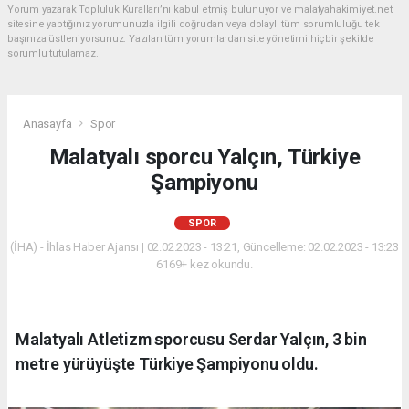
Yorum yazarak Topluluk Kuralları’nı kabul etmiş bulunuyor ve malatyahakimiyet.net
sitesine yaptığınız yorumunuzla ilgili doğrudan veya dolaylı tüm sorumluluğu tek
başınıza üstleniyorsunuz. Yazılan tüm yorumlardan site yönetimi hiçbir şekilde
sorumlu tutulamaz.
Anasayfa
Spor
Malatyalı sporcu Yalçın, Türkiye
Şampiyonu
SPOR
(İHA) - İhlas Haber Ajansı | 02.02.2023 - 13:21, Güncelleme: 02.02.2023 - 13:23
6169+ kez okundu.
Malatyalı Atletizm sporcusu Serdar Yalçın, 3 bin
metre yürüyüşte Türkiye Şampiyonu oldu.