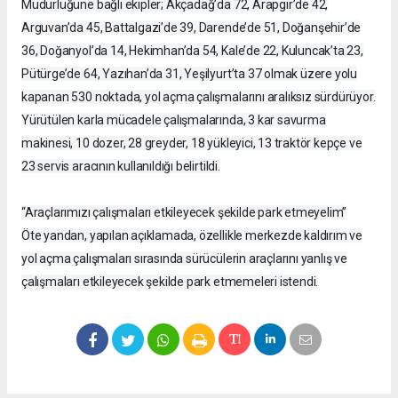
Müdürlüğüne bağlı ekipler; Akçadağ’da 72, Arapgir’de 42,
Arguvan’da 45, Battalgazi’de 39, Darende’de 51, Doğanşehir’de
36, Doğanyol’da 14, Hekimhan’da 54, Kale’de 22, Kuluncak’ta 23,
Pütürge’de 64, Yazıhan’da 31, Yeşilyurt’ta 37 olmak üzere yolu
kapanan 530 noktada, yol açma çalışmalarını aralıksız sürdürüyor.
Yürütülen karla mücadele çalışmalarında, 3 kar savurma
makinesi, 10 dozer, 28 greyder, 18 yükleyici, 13 traktör kepçe ve
23 servis aracının kullanıldığı belirtildi.
“Araçlarımızı çalışmaları etkileyecek şekilde park etmeyelim”
Öte yandan, yapılan açıklamada, özellikle merkezde kaldırım ve
yol açma çalışmaları sırasında sürücülerin araçlarını yanlış ve
çalışmaları etkileyecek şekilde park etmemeleri istendi.