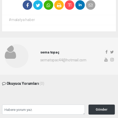
#malatya haber
sema topaç
sematopac44@hotmail.com
Okuyucu Yorumları
(0)
Gönder