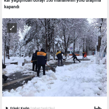
kar yağışından dolayı 530 mahallenin yolu ulaşıma
kapandı
Erkek
|
Kadın
(Haberi Sesli Oku)