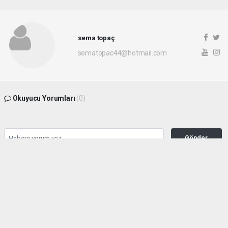
sema topaç
sematopac44@hotmail.com
Okuyucu Yorumları
(0)
Gönder
Yorum yazarak Topluluk Kuralları’nı kabul etmiş bulunuyor ve malatyahakimiyet.net
sitesine yaptığınız yorumunuzla ilgili doğrudan veya dolaylı tüm sorumluluğu tek
başınıza üstleniyorsunuz. Yazılan tüm yorumlardan site yönetimi hiçbir şekilde
sorumlu tutulamaz.