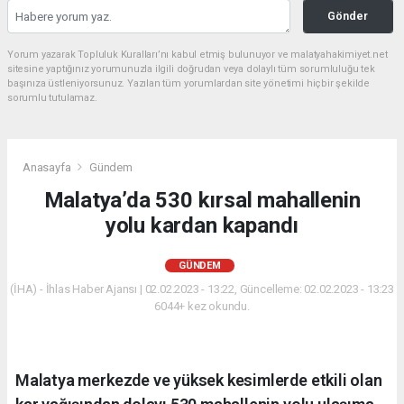
Gönder
Yorum yazarak Topluluk Kuralları’nı kabul etmiş bulunuyor ve malatyahakimiyet.net
sitesine yaptığınız yorumunuzla ilgili doğrudan veya dolaylı tüm sorumluluğu tek
başınıza üstleniyorsunuz. Yazılan tüm yorumlardan site yönetimi hiçbir şekilde
sorumlu tutulamaz.
Anasayfa
Gündem
Malatya’da 530 kırsal mahallenin
yolu kardan kapandı
GÜNDEM
(İHA) - İhlas Haber Ajansı | 02.02.2023 - 13:22, Güncelleme: 02.02.2023 - 13:23
6044+ kez okundu.
Malatya merkezde ve yüksek kesimlerde etkili olan