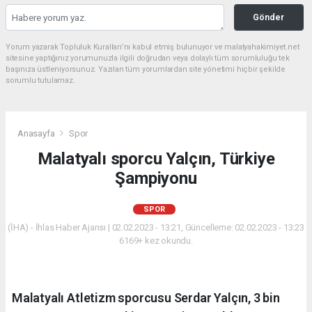
Gönder
Yorum yazarak Topluluk Kuralları’nı kabul etmiş bulunuyor ve malatyahakimiyet.net
sitesine yaptığınız yorumunuzla ilgili doğrudan veya dolaylı tüm sorumluluğu tek
başınıza üstleniyorsunuz. Yazılan tüm yorumlardan site yönetimi hiçbir şekilde
sorumlu tutulamaz.
Anasayfa
Spor
Malatyalı sporcu Yalçın, Türkiye
Şampiyonu
SPOR
(İHA) - İhlas Haber Ajansı | 02.02.2023 - 13:21, Güncelleme: 02.02.2023 - 13:23
6169+ kez okundu.
Malatyalı Atletizm sporcusu Serdar Yalçın, 3 bin