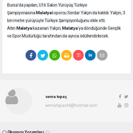
Bursa'da yapılan, U16 Salon Yürüyüş Türkiye
Malatya
Şampiyonasına
lı sporcu Serdar Yalçın da katıldı. Yalçın, 3
bin metre yürüyüşte Türkiye Şampiyonluğunu elde etti.
Malatya
Malatya
Altın
kazanan Yalçın,
’ya döndüğünde Gençlik
ve Spor Müdürlüğü tarafından da ayrıca ödüllendirilecek.
sema topaç
sematopac44@hotmail.com
Okuyucu Yorumları
(0)