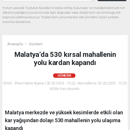
Yorum yazarak Topluluk Kuralları’nı kabul etmiş bulunuyor ve malatyahakimiyet.net
sitesine yaptığınız yorumunuzla ilgili doğrudan veya dolaylı tüm sorumluluğu tek
başınıza üstleniyorsunuz. Yazılan tüm yorumlardan site yönetimi hiçbir şekilde
sorumlu tutulamaz.
Anasayfa
Gündem
Malatya’da 530 kırsal mahallenin
yolu kardan kapandı
GÜNDEM
(İHA) - İhlas Haber Ajansı | 02.02.2023 - 13:22, Güncelleme: 02.02.2023 - 13:23
6056+ kez okundu.
Malatya merkezde ve yüksek kesimlerde etkili olan
kar yağışından dolayı 530 mahallenin yolu ulaşıma
kapandı