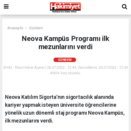
Anasayfa
Gündem
Neova Kampüs Programı ilk
mezunlarını verdi
GÜNDEM
(İHA) - İhlas Haber Ajansı | 26.07.2022 - 12:44, Güncelleme: 26.07.2022 - 12:44
4565+ kez okundu.
Neova Katılım Sigorta’nın sigortacılık alanında
kariyer yapmak isteyen üniversite öğrencilerine
yönelik uzun dönemli staj programı Neova Kampüs,
ilk mezunlarını verdi.