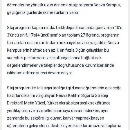
öğrencilerine yönelik uzun dönemli staj programı Neova Kampüs,
geçtiğimiz günlerde ilk mezunlarını verdi.
Staj programı kapsamında; farklı departmanlarda görev alan 10’u
3’üncü sınıf, 17’si 4’üncü sınıf olan toplam 27 öğrenci, programın
tamamlanmasının ardından mezuniyet sevinci yaşadılar. Neova
Kampüslerin haftada en az 1, en fazla 3 gün çalıştıkları bu
süreçteki performans ve okul başarılarına bağlı olarak
değerlendirmeler ve talepler doğrultusunda kurum içerisinde
istihdam edilme süreci devam ediyor.
Staj programı ile ilgili sigortacılığa ilgi duyan öğrencilerin geleceğe
hazırlandıklarını vurgulayan Neova Katılım Sigorta Strateji
Direktörü Metin Yücel, “Şirket olarak sigortacılık sektöründe
yenilikçi ürün ve hizmetler sunmaya devam ederken, aynı
zamanda bu sektöre ilgi duyan, kariyer yapmak isteyen
öğrencilerin gelişimlerini destekleyerek sektörümüze ve topluma