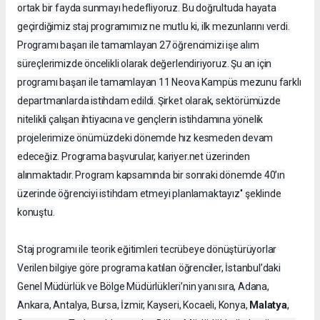
ortak bir fayda sunmayı hedefliyoruz. Bu doğrultuda hayata
geçirdiğimiz staj programımız ne mutlu ki, ilk mezunlarını verdi.
Programı başarı ile tamamlayan 27 öğrencimizi işe alım
süreçlerimizde öncelikli olarak değerlendiriyoruz. Şu an için
programı başarı ile tamamlayan 11 Neova Kampüs mezunu farklı
departmanlarda istihdam edildi. Şirket olarak, sektörümüzde
nitelikli çalışan ihtiyacına ve gençlerin istihdamına yönelik
projelerimize önümüzdeki dönemde hız kesmeden devam
edeceğiz. Programa başvurular, kariyer.net üzerinden
alınmaktadır. Program kapsamında bir sonraki dönemde 40’ın
üzerinde öğrenciyi istihdam etmeyi planlamaktayız'' şeklinde
konuştu.
Staj programı ile teorik eğitimleri tecrübeye dönüştürüyorlar
Verilen bilgiye göre programa katılan öğrenciler, İstanbul’daki
Genel Müdürlük ve Bölge Müdürlükleri’nin yanı sıra, Adana,
Malatya
Ankara, Antalya, Bursa, İzmir, Kayseri, Kocaeli, Konya,
,