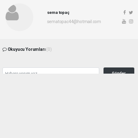
sema topaç
sematopac44@hotmail.com
Okuyucu Yorumları
(0)
Gönder
Yorum yazarak Topluluk Kuralları’nı kabul etmiş bulunuyor ve malatyahakimiyet.net
sitesine yaptığınız yorumunuzla ilgili doğrudan veya dolaylı tüm sorumluluğu tek
başınıza üstleniyorsunuz. Yazılan tüm yorumlardan site yönetimi hiçbir şekilde
sorumlu tutulamaz.
haber paketi
haber scripti
haber yazılımı