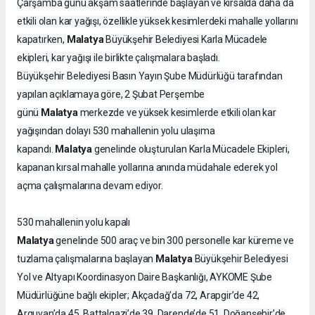
Çarşamba günü akşam saatlerinde başlayan ve kırsalda daha da
etkili olan kar yağışı, özellikle yüksek kesimlerdeki mahalle yollarını
Malatya
kapatırken,
Büyükşehir Belediyesi Karla Mücadele
ekipleri, kar yağışı ile birlikte çalışmalara başladı.
Büyükşehir Belediyesi Basın Yayın Şube Müdürlüğü tarafından
yapılan açıklamaya göre, 2 Şubat Perşembe
Malatya
günü
merkezde ve yüksek kesimlerde etkili olan kar
yağışından dolayı 530 mahallenin yolu ulaşıma
Malatya
kapandı.
genelinde oluşturulan Karla Mücadele Ekipleri,
kapanan kırsal mahalle yollarına anında müdahale ederek yol
açma çalışmalarına devam ediyor.
530 mahallenin yolu kapalı
Malatya
genelinde 500 araç ve bin 300 personelle kar küreme ve
Malatya
tuzlama çalışmalarına başlayan
Büyükşehir Belediyesi
Yol ve Altyapı Koordinasyon Daire Başkanlığı, AYKOME Şube
Müdürlüğüne bağlı ekipler; Akçadağ’da 72, Arapgir’de 42,
Arguvan’da 45, Battalgazi’de 39, Darende’de 51, Doğanşehir’de