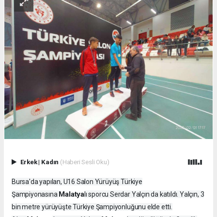
Erkek
|
Kadın
(Haberi Sesli Oku)
Bursa'da yapılan, U16 Salon Yürüyüş Türkiye
Malatya
Şampiyonasına
lı sporcu Serdar Yalçın da katıldı. Yalçın, 3
bin metre yürüyüşte Türkiye Şampiyonluğunu elde etti.