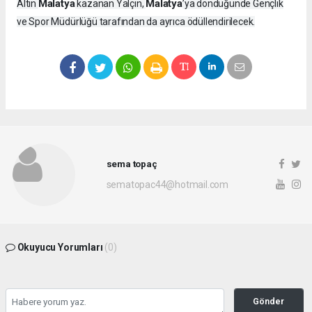
Malatya
Malatya
Altın
kazanan Yalçın,
’ya döndüğünde Gençlik
ve Spor Müdürlüğü tarafından da ayrıca ödüllendirilecek.
sema topaç
sematopac44@hotmail.com
Okuyucu Yorumları
(0)
Gönder