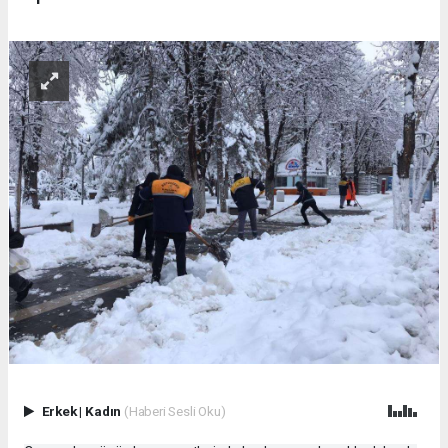
Erkek
|
Kadın
(Haberi Sesli Oku)