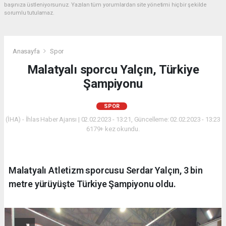
başınıza üstleniyorsunuz. Yazılan tüm yorumlardan site yönetimi hiçbir şekilde
sorumlu tutulamaz.
Anasayfa
Spor
Malatyalı sporcu Yalçın, Türkiye
Şampiyonu
SPOR
(İHA) - İhlas Haber Ajansı | 02.02.2023 - 13:21, Güncelleme: 02.02.2023 - 13:23
6179+ kez okundu.
Malatyalı Atletizm sporcusu Serdar Yalçın, 3 bin
metre yürüyüşte Türkiye Şampiyonu oldu.