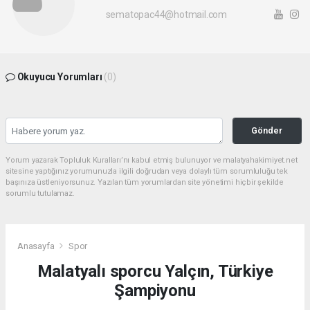
sematopac44@hotmail.com
Okuyucu Yorumları
(0)
Gönder
Yorum yazarak Topluluk Kuralları’nı kabul etmiş bulunuyor ve malatyahakimiyet.net
sitesine yaptığınız yorumunuzla ilgili doğrudan veya dolaylı tüm sorumluluğu tek
başınıza üstleniyorsunuz. Yazılan tüm yorumlardan site yönetimi hiçbir şekilde
sorumlu tutulamaz.
Anasayfa
Spor
Malatyalı sporcu Yalçın, Türkiye
Şampiyonu