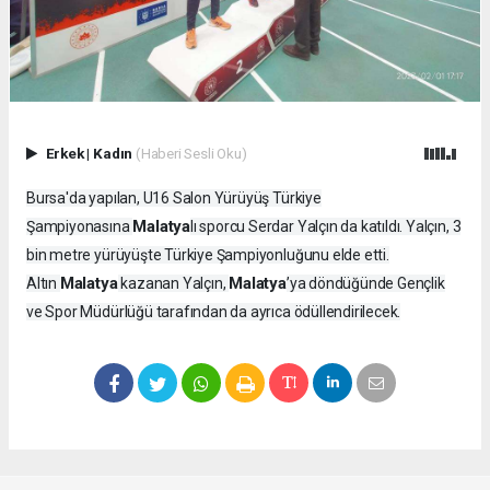
Erkek
|
Kadın
(Haberi Sesli Oku)
Bursa'da yapılan, U16 Salon Yürüyüş Türkiye
Malatya
Şampiyonasına
lı sporcu Serdar Yalçın da katıldı. Yalçın, 3
bin metre yürüyüşte Türkiye Şampiyonluğunu elde etti.
Malatya
Malatya
Altın
kazanan Yalçın,
’ya döndüğünde Gençlik
ve Spor Müdürlüğü tarafından da ayrıca ödüllendirilecek.