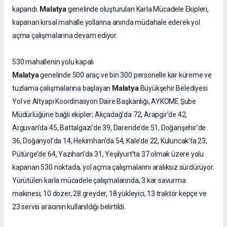
Malatya
kapandı.
genelinde oluşturulan Karla Mücadele Ekipleri,
kapanan kırsal mahalle yollarına anında müdahale ederek yol
açma çalışmalarına devam ediyor.
530 mahallenin yolu kapalı
Malatya
genelinde 500 araç ve bin 300 personelle kar küreme ve
Malatya
tuzlama çalışmalarına başlayan
Büyükşehir Belediyesi
Yol ve Altyapı Koordinasyon Daire Başkanlığı, AYKOME Şube
Müdürlüğüne bağlı ekipler; Akçadağ’da 72, Arapgir’de 42,
Arguvan’da 45, Battalgazi’de 39, Darende’de 51, Doğanşehir’de
36, Doğanyol’da 14, Hekimhan’da 54, Kale’de 22, Kuluncak’ta 23,
Pütürge’de 64, Yazıhan’da 31, Yeşilyurt’ta 37 olmak üzere yolu
kapanan 530 noktada, yol açma çalışmalarını aralıksız sürdürüyor.
Yürütülen karla mücadele çalışmalarında, 3 kar savurma
makinesi, 10 dozer, 28 greyder, 18 yükleyici, 13 traktör kepçe ve
23 servis aracının kullanıldığı belirtildi.