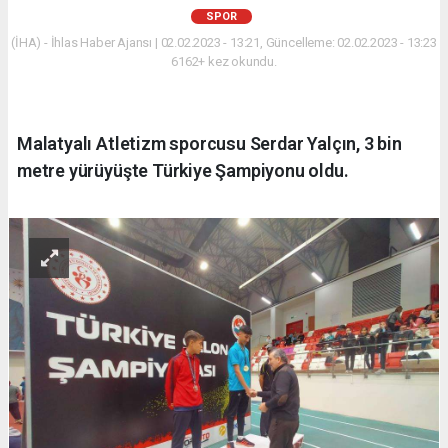
SPOR
(İHA) - İhlas Haber Ajansı | 02.02.2023 - 13:21, Güncelleme: 02.02.2023 - 13:23
6162+ kez okundu.
Malatyalı Atletizm sporcusu Serdar Yalçın, 3 bin
metre yürüyüşte Türkiye Şampiyonu oldu.