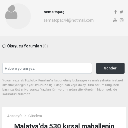
sema topaç
sematopac44@hotmail.com
Okuyucu Yorumları
(0)
Gönder
Yorum yazarak Topluluk Kuralları’nı kabul etmiş bulunuyor ve malatyahakimiyet.net
sitesine yaptığınız yorumunuzla ilgili doğrudan veya dolaylı tüm sorumluluğu tek
başınıza üstleniyorsunuz. Yazılan tüm yorumlardan site yönetimi hiçbir şekilde
sorumlu tutulamaz.
Anasayfa
Gündem
Malatya’da 530 kırsal mahallenin