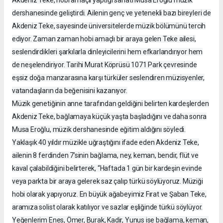
dershanesinde geliştirdi. Ailenin genç ve yetenekli bazı bireyleri de
Akdeniz Teke, sayesinde üniversitelerde müzik bölümünü tercih
ediyor. Zaman zaman hobi amaçlı bir araya gelen Teke ailesi,
seslendirdikleri şarkılarla dinleyicilerini hem efkarlandırıyor hem
de neşelendiriyor. Tarihi Murat Köprüsü 1071 Park çevresinde
eşsiz doğa manzarasına karşı türküler seslendiren müzisyenler,
vatandaşların da beğenisini kazanıyor.
Müzik genetiğinin anne tarafından geldiğini belirten kardeşlerden
Akdeniz Teke, bağlamaya küçük yaşta başladığını ve daha sonra
Musa Eroğlu, müzik dershanesinde eğitim aldığını söyledi.
Yaklaşık 40 yıldır müzikle uğraştığını ifade eden Akdeniz Teke,
ailenin 8 ferdinden 7’sinin bağlama, ney, keman, bendir, flüt ve
kaval çalabildiğini belirterek, “Haftada 1 gün bir kardeşin evinde
veya parkta bir araya gelerek saz çalıp türkü söylüyoruz. Müziği
hobi olarak yapıyoruz. En büyük ağabeyimiz Fırat ve Şaban Teke,
aramıza solist olarak katılıyor ve sazlar eşliğinde türkü söylüyor.
Yeğenlerim Enes, Ömer, Burak, Kadir, Yunus ise bağlama, keman,