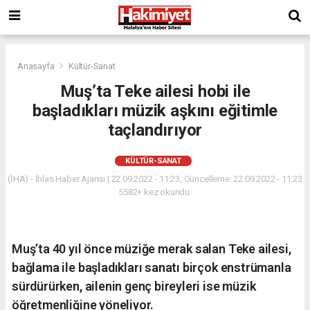
Anasayfa
Kültür-Sanat
Muş’ta Teke ailesi hobi ile
başladıkları müzik aşkını eğitimle
taçlandırıyor
KÜLTÜR-SANAT
(İHA) - İhlas Haber Ajansı | 22.09.2022 - 11:23, Güncelleme: 22.09.2022 - 11:23
5582+ kez okundu.
Muş’ta 40 yıl önce müziğe merak salan Teke ailesi,
bağlama ile başladıkları sanatı birçok enstrümanla
sürdürürken, ailenin genç bireyleri ise müzik
öğretmenliğine yöneliyor.