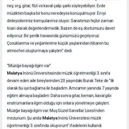
ney, org, gitar, flüt ve kaval çalıp şarkı söyleyebiliyor. Evde
müzikten başka bir konu neredeyse konuşulmuyor. En iyi
dinleyicilerimiz komşularımız oluyor. Sanatımızı hiçbir zaman
ticari olarak değerlendirmedik. Bazen de eş dostumuzu davet
ediyoruz. Bir şenlik havasında günümüzü geçiriyoruz.
Çocuklarıma ve yeğenlerime küçük yaşlarından itibaren bu
atmosferi oluşturmaya çalıştım” dedi.
“Müziğe bayağı ilgim var”
Malatya
İnönü Üniversitesinde müzik öğretmenliği 3. sınıfa
devam eden aile bireylerinden 20 yaşındaki Burak Teke de “ilk
olarak bu işe bağlama ile başladım. Amcamın yanında 7 yaşında
eğitim almaya başladım. Daha sonra gitar, keman, kaval gibi
enstrümanlara ilgim olduğu için onlara yönelmeye çalıştım.
Müziğe bayağı ilgim var. Muş Güzel Sanatlar Lisesi’nden
Malatya
mezunum. Şu anda
İnönü Üniversitesi müzik
öğretmenliği 3. sınıfında okuyorum” ifadelerini kullandı.