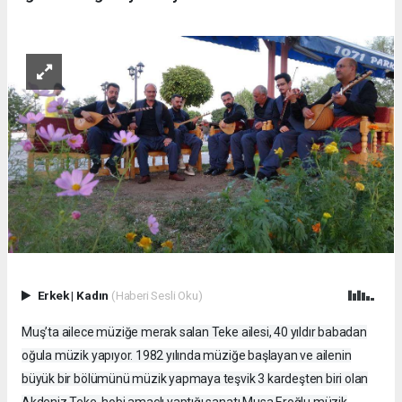
Erkek
|
Kadın
(Haberi Sesli Oku)
Muş’ta ailece müziğe merak salan Teke ailesi, 40 yıldır babadan
oğula müzik yapıyor. 1982 yılında müziğe başlayan ve ailenin
büyük bir bölümünü müzik yapmaya teşvik 3 kardeşten biri olan
Akdeniz Teke, hobi amaçlı yaptığı sanatı Musa Eroğlu müzik