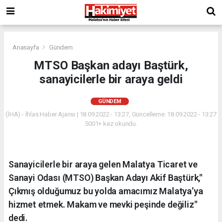
Anasayfa
Gündem
MTSO Başkan adayı Baştürk,
sanayicilerle bir araya geldi
GÜNDEM
(İHA) - İhlas Haber Ajansı | 18.09.2022 - 13:27, Güncelleme: 18.09.2022 - 13:27
5001+ kez okundu.
Sanayicilerle bir araya gelen Malatya Ticaret ve
Sanayi Odası (MTSO) Başkan Adayı Akif Baştürk,"
Çıkmış olduğumuz bu yolda amacımız Malatya’ya
hizmet etmek. Makam ve mevki peşinde değiliz"
dedi.