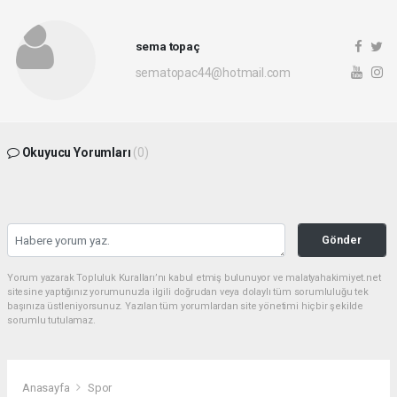
sema topaç
sematopac44@hotmail.com
Okuyucu Yorumları
(0)
Gönder
Yorum yazarak Topluluk Kuralları’nı kabul etmiş bulunuyor ve malatyahakimiyet.net
sitesine yaptığınız yorumunuzla ilgili doğrudan veya dolaylı tüm sorumluluğu tek
başınıza üstleniyorsunuz. Yazılan tüm yorumlardan site yönetimi hiçbir şekilde
sorumlu tutulamaz.
Anasayfa
Spor