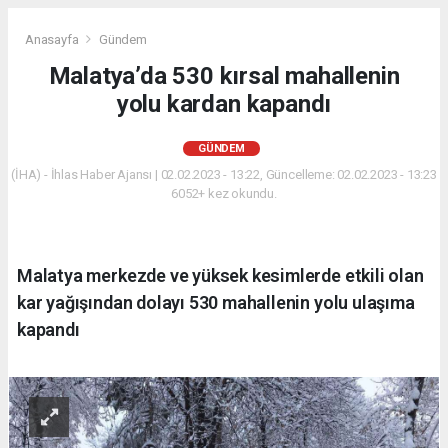
Anasayfa
Gündem
Malatya’da 530 kırsal mahallenin
yolu kardan kapandı
GÜNDEM
(İHA) - İhlas Haber Ajansı | 02.02.2023 - 13:22, Güncelleme: 02.02.2023 - 13:23
6052+ kez okundu.
Malatya merkezde ve yüksek kesimlerde etkili olan
kar yağışından dolayı 530 mahallenin yolu ulaşıma
kapandı