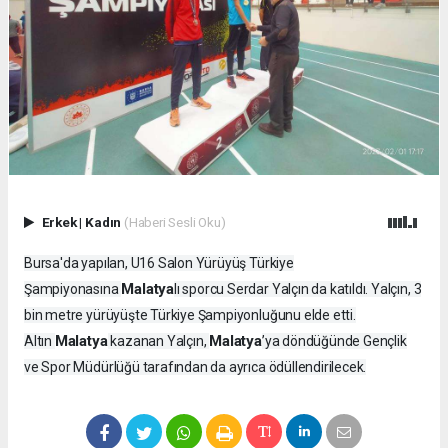
Erkek
|
Kadın
(Haberi Sesli Oku)
Bursa'da yapılan, U16 Salon Yürüyüş Türkiye
Malatya
Şampiyonasına
lı sporcu Serdar Yalçın da katıldı. Yalçın, 3
bin metre yürüyüşte Türkiye Şampiyonluğunu elde etti.
Malatya
Malatya
Altın
kazanan Yalçın,
’ya döndüğünde Gençlik
ve Spor Müdürlüğü tarafından da ayrıca ödüllendirilecek.