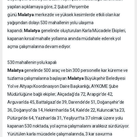
yapılan açıklamaya göre, 2 Şubat Perşembe
Malatya
günü
merkezde ve yüksek kesimlerde etkili olan kar
yağışından dolayı 530 mahallenin yolu ulaşıma
Malatya
kapandı.
genelinde oluşturulan Karla Mücadele Ekipleri,
kapanan kırsal mahalle yollarına anında müdahale ederek yol
açma çalışmalarına devam ediyor.
530 mahallenin yolu kapalı
Malatya
genelinde 500 araç ve bin 300 personelle kar küreme ve
Malatya
tuzlama çalışmalarına başlayan
Büyükşehir Belediyesi
Yol ve Altyapı Koordinasyon Daire Başkanlığı, AYKOME Şube
Müdürlüğüne bağlı ekipler; Akçadağ’da 72, Arapgir’de 42,
Arguvan’da 45, Battalgazi’de 39, Darende’de 51, Doğanşehir’de
36, Doğanyol’da 14, Hekimhan’da 54, Kale’de 22, Kuluncak’ta 23,
Pütürge’de 64, Yazıhan’da 31, Yeşilyurt’ta 37 olmak üzere yolu
kapanan 530 noktada, yol açma çalışmalarını aralıksız sürdürüyor.
Yürütülen karla mücadele çalışmalarında, 3 kar savurma