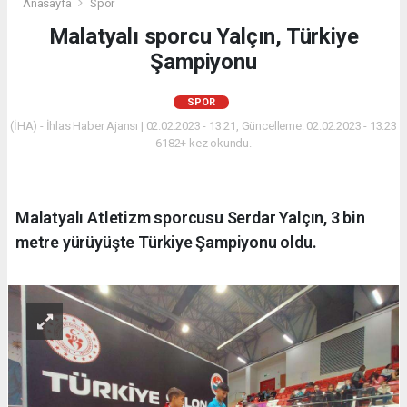
Anasayfa
Spor
Malatyalı sporcu Yalçın, Türkiye
Şampiyonu
SPOR
(İHA) - İhlas Haber Ajansı | 02.02.2023 - 13:21, Güncelleme: 02.02.2023 - 13:23
6182+ kez okundu.
Malatyalı Atletizm sporcusu Serdar Yalçın, 3 bin
metre yürüyüşte Türkiye Şampiyonu oldu.