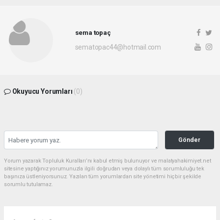
sema topaç
sematopac44@hotmail.com
Okuyucu Yorumları
(0)
Gönder
Yorum yazarak Topluluk Kuralları’nı kabul etmiş bulunuyor ve malatyahakimiyet.net
sitesine yaptığınız yorumunuzla ilgili doğrudan veya dolaylı tüm sorumluluğu tek
başınıza üstleniyorsunuz. Yazılan tüm yorumlardan site yönetimi hiçbir şekilde
sorumlu tutulamaz.