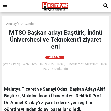
Anasayfa
Gündem
MTSO Başkan adayı Baştürk, İnönü
Üniversitesi ve Teknokent’i ziyaret
etti
GÜNDEM
(Web Sitesi) - Web Sitesi | 15.09.2022 - 15:48, Güncelleme: 15.09.2022 - 15:48
4977+ kez okundu.
Malatya Ticaret ve Sanayi Odası Başkan Adayı Akif
Baştürk, Malatya İnönü Üniversitesi Rektörü Prof.
Dr. Ahmet Kızılay'ı ziyaret ederek yeni eğitim
öğretim yılından dolayı başarılar diledi.