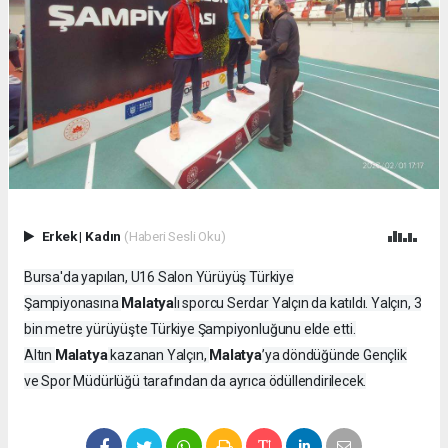
Erkek
|
Kadın
(Haberi Sesli Oku)
Bursa'da yapılan, U16 Salon Yürüyüş Türkiye
Malatya
Şampiyonasına
lı sporcu Serdar Yalçın da katıldı. Yalçın, 3
bin metre yürüyüşte Türkiye Şampiyonluğunu elde etti.
Malatya
Malatya
Altın
kazanan Yalçın,
’ya döndüğünde Gençlik
ve Spor Müdürlüğü tarafından da ayrıca ödüllendirilecek.