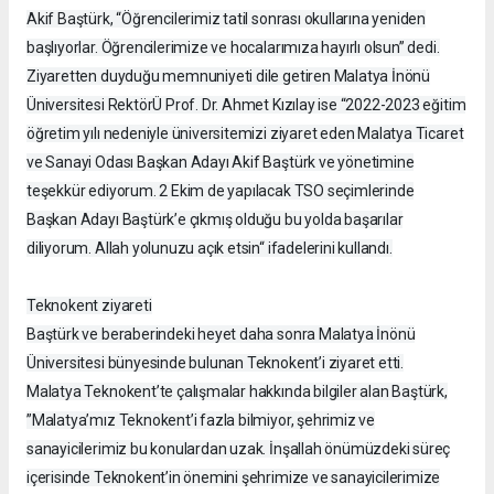
Akif Baştürk, “Öğrencilerimiz tatil sonrası okullarına yeniden
başlıyorlar. Öğrencilerimize ve hocalarımıza hayırlı olsun” dedi.
Ziyaretten duyduğu memnuniyeti dile getiren Malatya İnönü
Üniversitesi RektörÜ Prof. Dr. Ahmet Kızılay ise “2022-2023 eğitim
öğretim yılı nedeniyle üniversitemizi ziyaret eden Malatya Ticaret
ve Sanayi Odası Başkan Adayı Akif Baştürk ve yönetimine
teşekkür ediyorum. 2 Ekim de yapılacak TSO seçimlerinde
Başkan Adayı Baştürk’e çıkmış olduğu bu yolda başarılar
diliyorum. Allah yolunuzu açık etsin“ ifadelerini kullandı.
Teknokent ziyareti
Baştürk ve beraberindeki heyet daha sonra Malatya İnönü
Üniversitesi bünyesinde bulunan Teknokent’i ziyaret etti.
Malatya Teknokent’te çalışmalar hakkında bilgiler alan Baştürk,
”Malatya’mız Teknokent’i fazla bilmiyor, şehrimiz ve
sanayicilerimiz bu konulardan uzak. İnşallah önümüzdeki süreç
içerisinde Teknokent’in önemini şehrimize ve sanayicilerimize