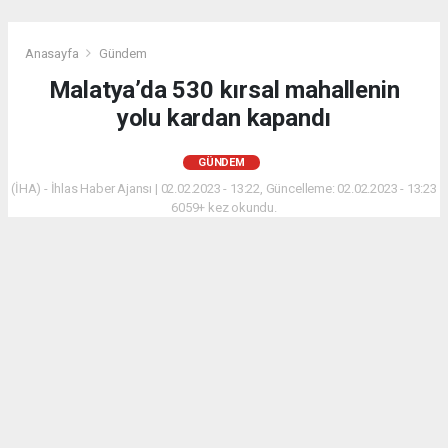
Anasayfa
Gündem
Malatya’da 530 kırsal mahallenin
yolu kardan kapandı
GÜNDEM
(İHA) - İhlas Haber Ajansı | 02.02.2023 - 13:22, Güncelleme: 02.02.2023 - 13:23
6059+ kez okundu.
Malatya merkezde ve yüksek kesimlerde etkili olan
kar yağışından dolayı 530 mahallenin yolu ulaşıma
kapandı