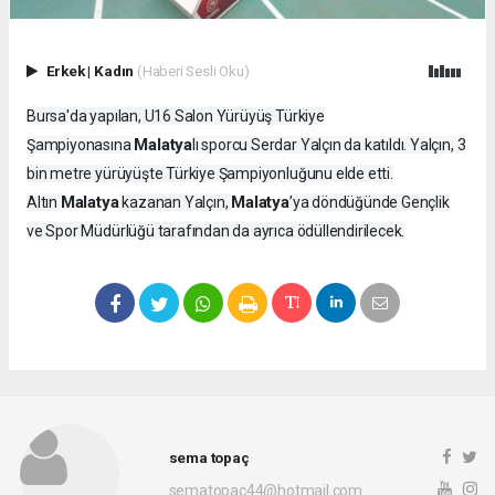
Erkek
|
Kadın
(Haberi Sesli Oku)
Bursa'da yapılan, U16 Salon Yürüyüş Türkiye
Malatya
Şampiyonasına
lı sporcu Serdar Yalçın da katıldı. Yalçın, 3
bin metre yürüyüşte Türkiye Şampiyonluğunu elde etti.
Malatya
Malatya
Altın
kazanan Yalçın,
’ya döndüğünde Gençlik
ve Spor Müdürlüğü tarafından da ayrıca ödüllendirilecek.
sema topaç
sematopac44@hotmail.com