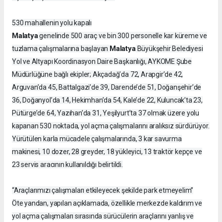
530 mahallenin yolu kapalı
Malatya
genelinde 500 araç ve bin 300 personelle kar küreme ve
Malatya
tuzlama çalışmalarına başlayan
Büyükşehir Belediyesi
Yol ve Altyapı Koordinasyon Daire Başkanlığı, AYKOME Şube
Müdürlüğüne bağlı ekipler; Akçadağ’da 72, Arapgir’de 42,
Arguvan’da 45, Battalgazi’de 39, Darende’de 51, Doğanşehir’de
36, Doğanyol’da 14, Hekimhan’da 54, Kale’de 22, Kuluncak’ta 23,
Pütürge’de 64, Yazıhan’da 31, Yeşilyurt’ta 37 olmak üzere yolu
kapanan 530 noktada, yol açma çalışmalarını aralıksız sürdürüyor.
Yürütülen karla mücadele çalışmalarında, 3 kar savurma
makinesi, 10 dozer, 28 greyder, 18 yükleyici, 13 traktör kepçe ve
23 servis aracının kullanıldığı belirtildi.
“Araçlarımızı çalışmaları etkileyecek şekilde park etmeyelim”
Öte yandan, yapılan açıklamada, özellikle merkezde kaldırım ve
yol açma çalışmaları sırasında sürücülerin araçlarını yanlış ve