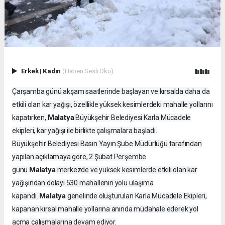
Erkek
|
Kadın
(Haberi Sesli Oku)
Çarşamba günü akşam saatlerinde başlayan ve kırsalda daha da
etkili olan kar yağışı, özellikle yüksek kesimlerdeki mahalle yollarını
Malatya
kapatırken,
Büyükşehir Belediyesi Karla Mücadele
ekipleri, kar yağışı ile birlikte çalışmalara başladı.
Büyükşehir Belediyesi Basın Yayın Şube Müdürlüğü tarafından
yapılan açıklamaya göre, 2 Şubat Perşembe
Malatya
günü
merkezde ve yüksek kesimlerde etkili olan kar
yağışından dolayı 530 mahallenin yolu ulaşıma
Malatya
kapandı.
genelinde oluşturulan Karla Mücadele Ekipleri,
kapanan kırsal mahalle yollarına anında müdahale ederek yol
açma çalışmalarına devam ediyor.