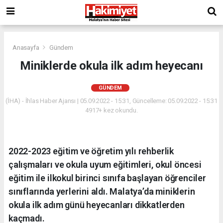
Anasayfa
Gündem
Miniklerde okula ilk adım heyecanı
GÜNDEM
(İHA) - İhlas Haber Ajansı | 05.09.2022 - 15:31, Güncelleme: 05.09.2022 - 15:31
4917+ kez okundu.
2022-2023 eğitim ve öğretim yılı rehberlik
çalışmaları ve okula uyum eğitimleri, okul öncesi
eğitim ile ilkokul birinci sınıfa başlayan öğrenciler
sınıflarında yerlerini aldı. Malatya’da miniklerin
okula ilk adım günü heyecanları dikkatlerden
kaçmadı.