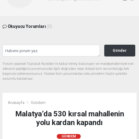
Okuyucu Yorumları
(0)
Gönder
Yorum yazarak Topluluk Kuralları’nı kabul etmiş bulunuyor ve malatyahakimiyet.net
sitesine yaptığınız yorumunuzla ilgili doğrudan veya dolaylı tüm sorumluluğu tek
başınıza üstleniyorsunuz. Yazılan tüm yorumlardan site yönetimi hiçbir şekilde
sorumlu tutulamaz.
Anasayfa
Gündem
Malatya’da 530 kırsal mahallenin
yolu kardan kapandı
GÜNDEM