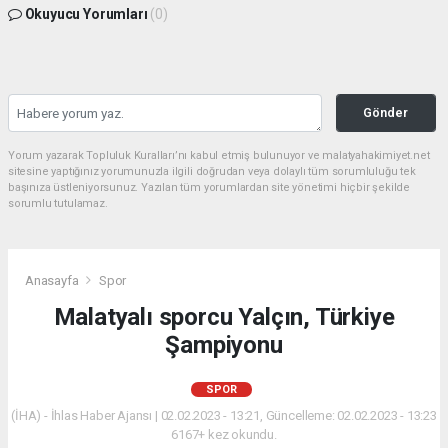
Okuyucu Yorumları
(0)
Gönder
Yorum yazarak Topluluk Kuralları’nı kabul etmiş bulunuyor ve malatyahakimiyet.net
sitesine yaptığınız yorumunuzla ilgili doğrudan veya dolaylı tüm sorumluluğu tek
başınıza üstleniyorsunuz. Yazılan tüm yorumlardan site yönetimi hiçbir şekilde
sorumlu tutulamaz.
Anasayfa
Spor
Malatyalı sporcu Yalçın, Türkiye
Şampiyonu
SPOR
(İHA) - İhlas Haber Ajansı | 02.02.2023 - 13:21, Güncelleme: 02.02.2023 - 13:23
6167+ kez okundu.