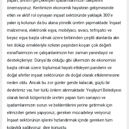
yapan, üretim gerçekleşen işadamlarımızın taleplerini
önemsiyoruz. Kentimizin ekonomik hayatının gelişmesinde
etkin ve aktif rol oynayan inşaat sektöründe yaklaşık 300’e
yakın iş kolunun da bu alana yönelik üretim yapmaktadır. İnşaat
malzemesi, elektronik eşya, mobilyacı, sıvacı, tefrişatcı ve
beyaz eşya başta olmak üzere birbirinden çeşitli alanlarda alın
teri döküp emekleriyle rızkının peşinden koşan çok değerli
esnaflarımızın ve çalışanlarımızın her zaman yanındayız ve
destekçileriyiz. Dünya’da olduğu gibi ülkemizin de ekonomisi
başta olmak üzere toplumsal hayatı etkileyen pandemi ve
doğal afetler inşaat sektörünün de doğal olarak etkilenmesine
neden oldu. Ancak bu zor günler geride kalacak, güçlü bir
devletimiz var, her türlü önlem alınmaktadır. Yeşilyurt Belediyesi
olarak kendi bölgemizde üretim yapan tüm sanayici ve
işadamlarımızın sorun ve beklentilerini yerine getirmek için
elimizden geleni yapıyoruz, gereken mücadeleyi veriyoruz.
İnşaat sektörünün işlerini hızlandırmak içinde gereken tüm
kolaylığı sağlıyoruz. diye konuştu.