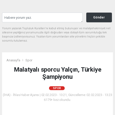
Gönder
Yorum yazarak Topluluk Kuralları’nı kabul etmiş bulunuyor ve malatyahakimiyet.net
sitesine yaptığınız yorumunuzla ilgili doğrudan veya dolaylı tüm sorumluluğu tek
başınıza üstleniyorsunuz. Yazılan tüm yorumlardan site yönetimi hiçbir şekilde
sorumlu tutulamaz.
Anasayfa
Spor
Malatyalı sporcu Yalçın, Türkiye
Şampiyonu
SPOR
(İHA) - İhlas Haber Ajansı | 02.02.2023 - 13:21, Güncelleme: 02.02.2023 - 13:23
6179+ kez okundu.