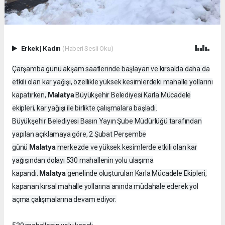
Erkek
|
Kadın
(Haberi Sesli Oku)
Çarşamba günü akşam saatlerinde başlayan ve kırsalda daha da
etkili olan kar yağışı, özellikle yüksek kesimlerdeki mahalle yollarını
Malatya
kapatırken,
Büyükşehir Belediyesi Karla Mücadele
ekipleri, kar yağışı ile birlikte çalışmalara başladı.
Büyükşehir Belediyesi Basın Yayın Şube Müdürlüğü tarafından
yapılan açıklamaya göre, 2 Şubat Perşembe
Malatya
günü
merkezde ve yüksek kesimlerde etkili olan kar
yağışından dolayı 530 mahallenin yolu ulaşıma
Malatya
kapandı.
genelinde oluşturulan Karla Mücadele Ekipleri,
kapanan kırsal mahalle yollarına anında müdahale ederek yol
açma çalışmalarına devam ediyor.