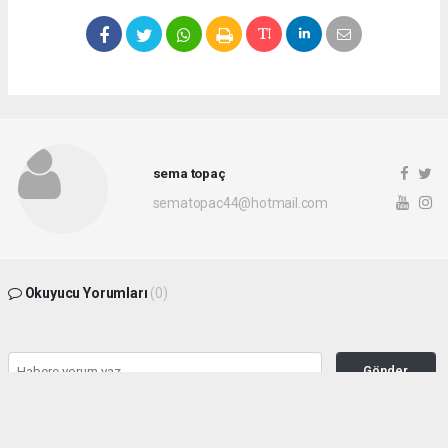
sema topaç
sematopac44@hotmail.com
Okuyucu Yorumları
(0)
Gönder
Yorum yazarak Topluluk Kuralları’nı kabul etmiş bulunuyor ve malatyahakimiyet.net
sitesine yaptığınız yorumunuzla ilgili doğrudan veya dolaylı tüm sorumluluğu tek
başınıza üstleniyorsunuz. Yazılan tüm yorumlardan site yönetimi hiçbir şekilde