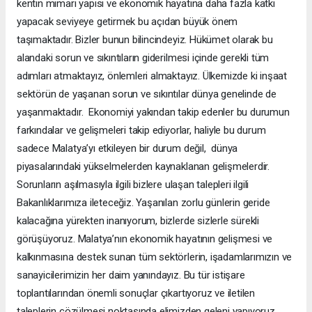
kentin mimari yapısı ve ekonomik hayatına daha fazla katkı
yapacak seviyeye getirmek bu açıdan büyük önem
taşımaktadır. Bizler bunun bilincindeyiz. Hükümet olarak bu
alandaki sorun ve sıkıntıların giderilmesi içinde gerekli tüm
adımları atmaktayız, önlemleri almaktayız. Ülkemizde ki inşaat
sektörün de yaşanan sorun ve sıkıntılar dünya genelinde de
yaşanmaktadır. Ekonomiyi yakından takip edenler bu durumun
farkındalar ve gelişmeleri takip ediyorlar, haliyle bu durum
sadece Malatya’yı etkileyen bir durum değil, dünya
piyasalarındaki yükselmelerden kaynaklanan gelişmelerdir.
Sorunların aşılmasıyla ilgili bizlere ulaşan talepleri ilgili
Bakanlıklarımıza ileteceğiz. Yaşanılan zorlu günlerin geride
kalacağına yürekten inanıyorum, bizlerde sizlerle sürekli
görüşüyoruz. Malatya’nın ekonomik hayatının gelişmesi ve
kalkınmasına destek sunan tüm sektörlerin, işadamlarımızın ve
sanayicilerimizin her daim yanındayız. Bu tür istişare
toplantılarından önemli sonuçlar çıkartıyoruz ve iletilen
taleplerin çözülmesi noktasında elimizden geleni yapıyoruz.