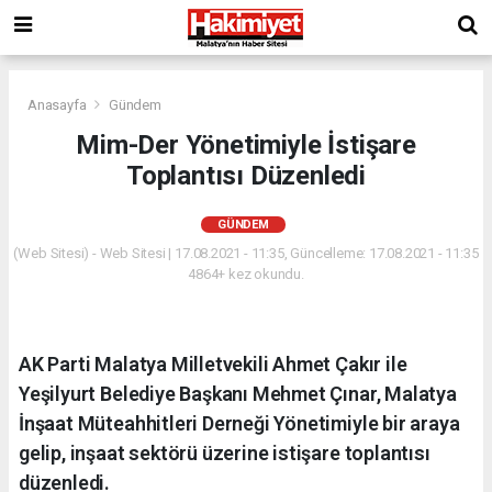
Anasayfa
Gündem
Mim-Der Yönetimiyle İstişare
Toplantısı Düzenledi
GÜNDEM
(Web Sitesi) - Web Sitesi | 17.08.2021 - 11:35, Güncelleme: 17.08.2021 - 11:35
4864+ kez okundu.
AK Parti Malatya Milletvekili Ahmet Çakır ile
Yeşilyurt Belediye Başkanı Mehmet Çınar, Malatya
İnşaat Müteahhitleri Derneği Yönetimiyle bir araya
gelip, inşaat sektörü üzerine istişare toplantısı
düzenledi.