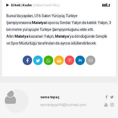
Erkek
|
Kadın
(Haberi Sesli Oku)
Bursa'da yapılan, U16 Salon Yürüyüş Türkiye
Malatya
Şampiyonasına
lı sporcu Serdar Yalçın da katıldı. Yalçın, 3
bin metre yürüyüşte Türkiye Şampiyonluğunu elde etti.
Malatya
Malatya
Altın
kazanan Yalçın,
’ya döndüğünde Gençlik
ve Spor Müdürlüğü tarafından da ayrıca ödüllendirilecek.
sema topaç
sematopac44@hotmail.com