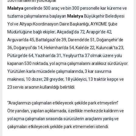
530 mahallenin yolu kapalı
Malatya
genelinde 500 araç ve bin 300 personelle kar küreme ve
Malatya
tuzlama çalışmalarına başlayan
Büyükşehir Belediyesi
Yol ve Altyapı Koordinasyon Daire Başkanlığı, AYKOME Şube
Müdürlüğüne bağlı ekipler; Akçadağ’da 72, Arapgir’de 42,
Arguvan’da 45, Battalgazi’de 39, Darende’de 51, Doğanşehir’de
36, Doğanyol’da 14, Hekimhan’da 54, Kale’de 22, Kuluncak’ta 23,
Pütürge’de 64, Yazıhan’da 31, Yeşilyurt’ta 37 olmak üzere yolu
kapanan 530 noktada, yol açma çalışmalarını aralıksız sürdürüyor.
Yürütülen karla mücadele çalışmalarında, 3 kar savurma
makinesi, 10 dozer, 28 greyder, 18 yükleyici, 13 traktör kepçe ve
23 servis aracının kullanıldığı belirtildi.
“Araçlarımızı çalışmaları etkileyecek şekilde park etmeyelim”
Öte yandan, yapılan açıklamada, özellikle merkezde kaldırım ve
yol açma çalışmaları sırasında sürücülerin araçlarını yanlış ve
çalışmaları etkileyecek şekilde park etmemeleri istendi.