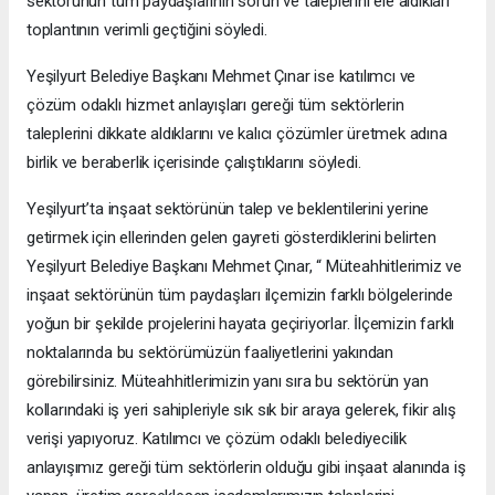
sektörünün tüm paydaşlarının sorun ve taleplerini ele aldıkları
toplantının verimli geçtiğini söyledi.
Yeşilyurt Belediye Başkanı Mehmet Çınar ise katılımcı ve
çözüm odaklı hizmet anlayışları gereği tüm sektörlerin
taleplerini dikkate aldıklarını ve kalıcı çözümler üretmek adına
birlik ve beraberlik içerisinde çalıştıklarını söyledi.
Yeşilyurt’ta inşaat sektörünün talep ve beklentilerini yerine
getirmek için ellerinden gelen gayreti gösterdiklerini belirten
Yeşilyurt Belediye Başkanı Mehmet Çınar, “ Müteahhitlerimiz ve
inşaat sektörünün tüm paydaşları ilçemizin farklı bölgelerinde
yoğun bir şekilde projelerini hayata geçiriyorlar. İlçemizin farklı
noktalarında bu sektörümüzün faaliyetlerini yakından
görebilirsiniz. Müteahhitlerimizin yanı sıra bu sektörün yan
kollarındaki iş yeri sahipleriyle sık sık bir araya gelerek, fikir alış
verişi yapıyoruz. Katılımcı ve çözüm odaklı belediyecilik
anlayışımız gereği tüm sektörlerin olduğu gibi inşaat alanında iş