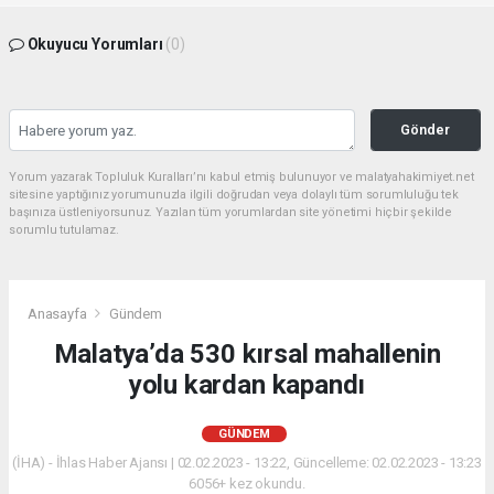
Okuyucu Yorumları
(0)
Gönder
Yorum yazarak Topluluk Kuralları’nı kabul etmiş bulunuyor ve malatyahakimiyet.net
sitesine yaptığınız yorumunuzla ilgili doğrudan veya dolaylı tüm sorumluluğu tek
başınıza üstleniyorsunuz. Yazılan tüm yorumlardan site yönetimi hiçbir şekilde
sorumlu tutulamaz.
Anasayfa
Gündem
Malatya’da 530 kırsal mahallenin
yolu kardan kapandı
GÜNDEM
(İHA) - İhlas Haber Ajansı | 02.02.2023 - 13:22, Güncelleme: 02.02.2023 - 13:23
6056+ kez okundu.