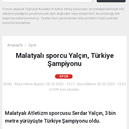
Yorum yazarak Topluluk Kuralları’nı kabul etmiş bulunuyor ve malatyahakimiyet.net
sitesine yaptığınız yorumunuzla ilgili doğrudan veya dolaylı tüm sorumluluğu tek
başınıza üstleniyorsunuz. Yazılan tüm yorumlardan site yönetimi hiçbir şekilde
sorumlu tutulamaz.
Anasayfa
Spor
Malatyalı sporcu Yalçın, Türkiye
Şampiyonu
SPOR
(İHA) - İhlas Haber Ajansı | 02.02.2023 - 13:21, Güncelleme: 02.02.2023 - 13:23
6169+ kez okundu.
Malatyalı Atletizm sporcusu Serdar Yalçın, 3 bin
metre yürüyüşte Türkiye Şampiyonu oldu.