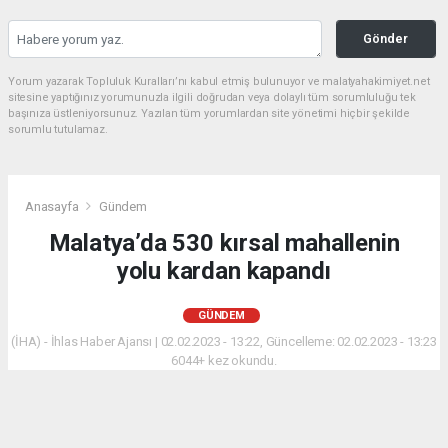
Gönder
Yorum yazarak Topluluk Kuralları’nı kabul etmiş bulunuyor ve malatyahakimiyet.net
sitesine yaptığınız yorumunuzla ilgili doğrudan veya dolaylı tüm sorumluluğu tek
başınıza üstleniyorsunuz. Yazılan tüm yorumlardan site yönetimi hiçbir şekilde
sorumlu tutulamaz.
Anasayfa
Gündem
Malatya’da 530 kırsal mahallenin
yolu kardan kapandı
GÜNDEM
(İHA) - İhlas Haber Ajansı | 02.02.2023 - 13:22, Güncelleme: 02.02.2023 - 13:23
6044+ kez okundu.
Malatya merkezde ve yüksek kesimlerde etkili olan