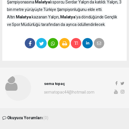
Malatya
Şampiyonasına
lı sporcu Serdar Yalçın da katıldı. Yalçın, 3
bin metre yürüyüşte Türkiye Şampiyonluğunu elde etti.
Malatya
Malatya
Altın
kazanan Yalçın,
’ya döndüğünde Gençlik
ve Spor Müdürlüğü tarafından da ayrıca ödüllendirilecek.
sema topaç
sematopac44@hotmail.com
Okuyucu Yorumları
(0)