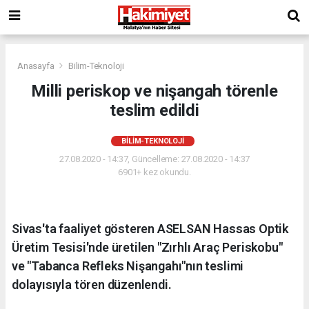
Anasayfa
Bilim-Teknoloji
Milli periskop ve nişangah törenle
teslim edildi
BILIM-TEKNOLOJI
27.08.2020 - 14:37, Güncelleme: 27.08.2020 - 14:37
6901+ kez okundu.
Sivas'ta faaliyet gösteren ASELSAN Hassas Optik
Üretim Tesisi'nde üretilen "Zırhlı Araç Periskobu"
ve "Tabanca Refleks Nişangahı"nın teslimi
dolayısıyla tören düzenlendi.