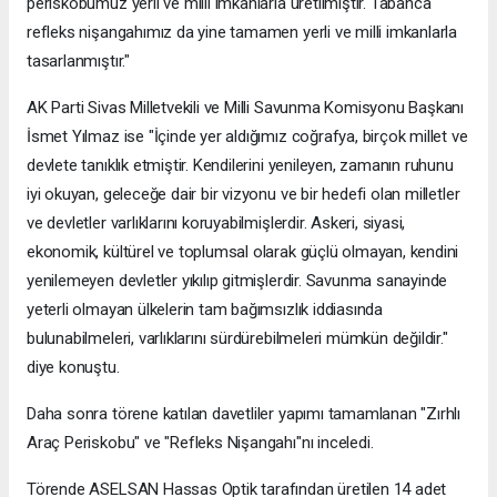
periskobumuz yerli ve milli imkanlarla üretilmiştir. Tabanca
refleks nişangahımız da yine tamamen yerli ve milli imkanlarla
tasarlanmıştır."
AK Parti Sivas Milletvekili ve Milli Savunma Komisyonu Başkanı
İsmet Yılmaz ise "İçinde yer aldığımız coğrafya, birçok millet ve
devlete tanıklık etmiştir. Kendilerini yenileyen, zamanın ruhunu
iyi okuyan, geleceğe dair bir vizyonu ve bir hedefi olan milletler
ve devletler varlıklarını koruyabilmişlerdir. Askeri, siyasi,
ekonomik, kültürel ve toplumsal olarak güçlü olmayan, kendini
yenilemeyen devletler yıkılıp gitmişlerdir. Savunma sanayinde
yeterli olmayan ülkelerin tam bağımsızlık iddiasında
bulunabilmeleri, varlıklarını sürdürebilmeleri mümkün değildir."
diye konuştu.
Daha sonra törene katılan davetliler yapımı tamamlanan "Zırhlı
Araç Periskobu" ve "Refleks Nişangahı"nı inceledi.
Törende ASELSAN Hassas Optik tarafından üretilen 14 adet