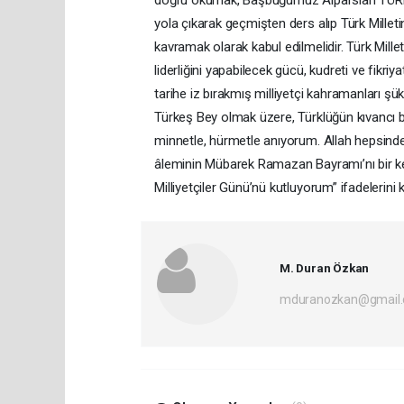
yola çıkarak geçmişten ders alıp Türk Millet
kavramak olarak kabul edilmelidir. Türk Mille
liderliğini yapabilecek gücü, kudreti ve fikri
tarihe iz bırakmış milliyetçi kahramanları
Türkeş Bey olmak üzere, Türklüğün kıvancı bü
minnetle, hürmetle anıyorum. Allah hepsinden
âleminin Mübarek Ramazan Bayramı’nı bir kez
Milliyetçiler Günü’nü kutluyorum” ifadelerini k
M. Duran Özkan
mduranozkan@gmail