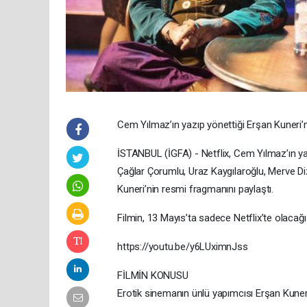
Cem Yılmaz’ın yazıp yönettiği Erşan Kuneri’n
İSTANBUL (İGFA) - Netflix, Cem Yılmaz’ın ya
Çağlar Çorumlu, Uraz Kaygılaroğlu, Merve Di
Kuneri’nin resmi fragmanını paylaştı.
Filmin, 13 Mayıs’ta sadece Netflix’te olacağı 
https://youtu.be/y6LUximnJss
FİLMİN KONUSU
Erotik sinemanın ünlü yapımcısı Erşan Kuneri