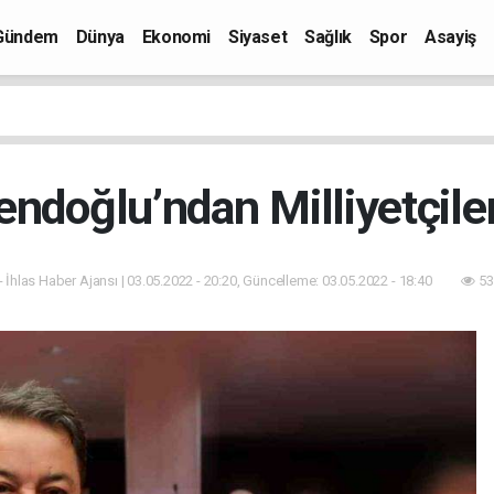
Gündem
Dünya
Ekonomi
Siyaset
Sağlık
Spor
Asayiş
Fendoğlu’ndan Milliyetçil
- İhlas Haber Ajansı | 03.05.2022 - 20:20, Güncelleme: 03.05.2022 - 18:40
53