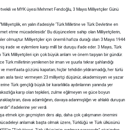
letvekili ve MYK üyesi Mehmet Fendoğlu, 3 Mayıs Milliyetçiler Günü
Milliyetçilik, en yalın ifadesiyle ‘Türk Milletine ve Türk Devletine en
hizmet etme mücadelesidir.’ Bu düşüncelere sahip olan Milliyetçilerin,
r olmuştur. Milliyetçiler için önemli hafıza durağı olan 3 Mayıs 1944
iş irade ve eylemlere karşı millî bir duruşu ifade eder. 3 Mayıs, Türk
an Türk Milliyetçileri için çok büyük anlam ve önem taşıyan bir gündür.
 Türk milletinin yenilenen bir iman ve şuurla tekrar şahlandığı
ve menfaata gözünü kapatan; hiçbir tehdidin yıldıramadığı, her türlü
n asla taviz vermeyen 23 milliyetçi düşünür, akademisyen ve yazar
ine Türk gençliği büyük bir kararlılıkla aydınlarının yanında yer
haksızlığa karşı olan tepkileri, zulme eğilmeyen ve güce boyun
yraklaştıran, dava adamlığının, davaya adanmışlığın ve ahlaklı duruşun
rdir” ifadelerine yer verdi.
 inşa etmek için geçmişten ders alıp, daha çok çalışmanın önemini
u mücadeleyi anlamak başta olmak üzere, Türklüğü ve Türk ülküsünü
’in “Türk töresi, Türk ülküsünün ayrılmaz parçasıdır.” sözünden