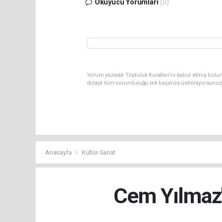
Okuyucu Yorumları
(0)
Yorum yazarak Topluluk Kuralları’nı kabul etmiş bulun
dolaylı tüm sorumluluğu tek başınıza üstleniyorsunuz
Anasayfa
Kültür-Sanat
Cem Yılmaz'ı