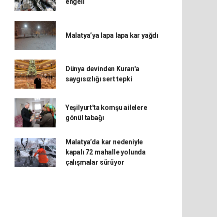
engeli
Malatya’ya lapa lapa kar yağdı
Dünya devinden Kuran'a
saygısızlığı sert tepki
Yeşilyurt'ta komşu ailelere
gönül tabağı
Malatya’da kar nedeniyle
kapalı 72 mahalle yolunda
çalışmalar sürüyor