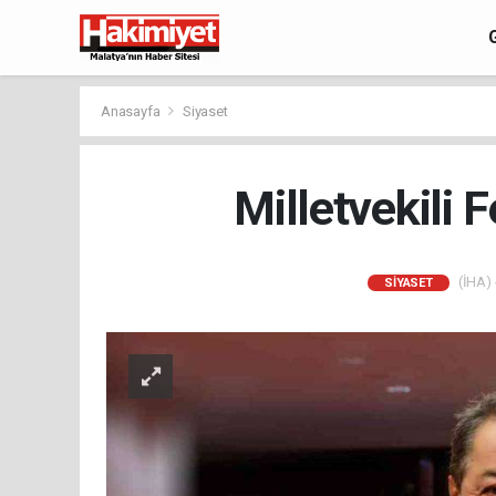
Anasayfa
Siyaset
Milletvekili 
(İHA) 
SIYASET