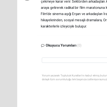
çekmeye karar verir. Sektörden arkadaşları A
araya getirerek radikal bir film maratonuna ko
Film’de sinema aşığı Erşan ve arkadaşları İ
hikayelerinden, sosyal mesajlı dramalara, Or
karakterlerle izleyiciyle buluşur.
Okuyucu Yorumları
(0)
Yorum yazarak Topluluk Kuralları’nı kabul etmiş bulun
dolaylı tüm sorumluluğu tek başınıza üstleniyorsunuz