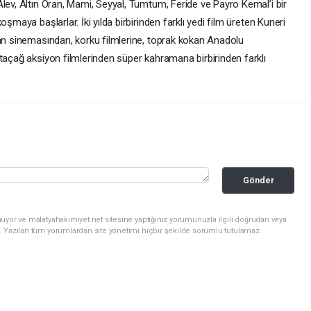
lev, Altın Oran, Mami, Seyyal, Tumtum, Feride ve Payro Kemal’i bir
şmaya başlarlar. İki yılda birbirinden farklı yedi film üreten Kuneri
ran sinemasından, korku filmlerine, toprak kokan Anadolu
taçağ aksiyon filmlerinden süper kahramana birbirinden farklı
Gönder
uyor ve malatyahakimiyet.net sitesine yaptığınız yorumunuzla ilgili doğrudan veya
. Yazılan tüm yorumlardan site yönetimi hiçbir şekilde sorumlu tutulamaz.