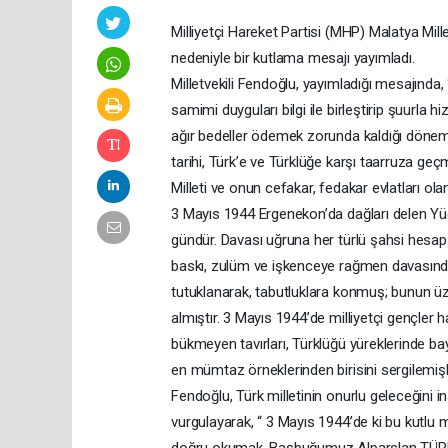
Milliyetçi Hareket Partisi (MHP) Malatya Mil
nedeniyle bir kutlama mesajı yayımladı.
Milletvekili Fendoğlu, yayımladığı mesajında, “
samimi duyguları bilgi ile birleştirip şuurla 
ağır bedeller ödemek zorunda kaldığı dönemle
tarihi, Türk’e ve Türklüğe karşı taarruza geçm
Milleti ve onun cefakar, fedakar evlatları ol
3 Mayıs 1944 Ergenekon’da dağları delen Yüce
gündür. Davası uğruna her türlü şahsi hesap 
baskı, zulüm ve işkenceye rağmen davasında
tutuklanarak, tabutluklara konmuş; bunun üzer
almıştır. 3 Mayıs 1944’de milliyetçi gençler 
bükmeyen tavırları, Türklüğü yüreklerinde ba
en mümtaz örneklerinden birisini sergilemişle
Fendoğlu, Türk milletinin onurlu geleceğini
vurgulayarak, “ 3 Mayıs 1944’de ki bu kutl
doğru okumak, Başbuğumuz Alparslan TÜRKEŞ