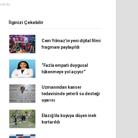
kundu.
İlginizi Çekebilir
Cem Yılmaz'ın yeni dijital filmi
fragmanı paylaşıldı
“Fazla empati duygusal
tükenmeye yol açıyor”
Uzmanından kanser
tedavisinde yeterli su desteği
uyarısı
Elazığ’da kuyuya düşen inek
kurtarıldı