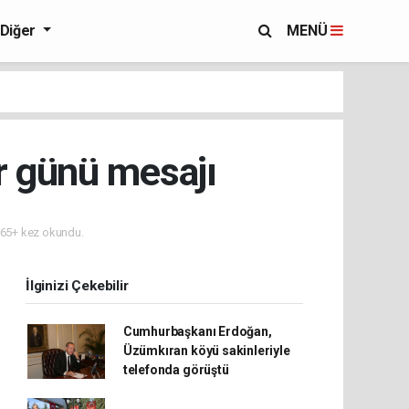
Diğer
MENÜ
er günü mesajı
65+ kez okundu.
İlginizi Çekebilir
Cumhurbaşkanı Erdoğan,
Üzümkıran köyü sakinleriyle
telefonda görüştü