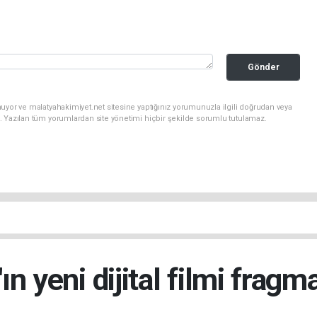
Gönder
uyor ve malatyahakimiyet.net sitesine yaptığınız yorumunuzla ilgili doğrudan veya
. Yazılan tüm yorumlardan site yönetimi hiçbir şekilde sorumlu tutulamaz.
n yeni dijital filmi fragma