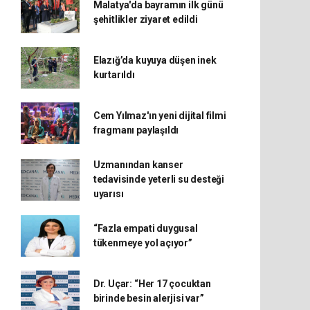
Malatya'da bayramın ilk günü
şehitlikler ziyaret edildi
Elazığ’da kuyuya düşen inek
kurtarıldı
Cem Yılmaz'ın yeni dijital filmi
fragmanı paylaşıldı
Uzmanından kanser
tedavisinde yeterli su desteği
uyarısı
“Fazla empati duygusal
tükenmeye yol açıyor”
Dr. Uçar: “Her 17 çocuktan
birinde besin alerjisi var”