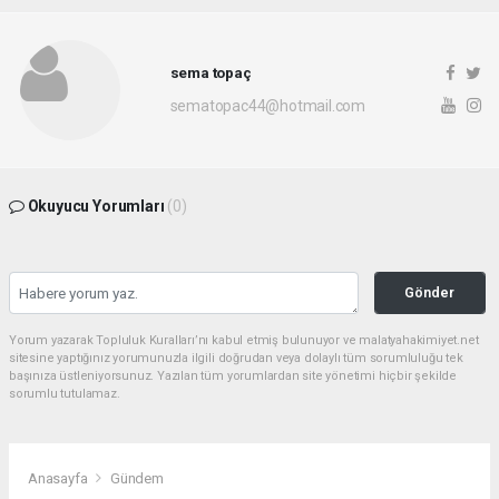
sema topaç
sematopac44@hotmail.com
Okuyucu Yorumları
(0)
Gönder
Yorum yazarak Topluluk Kuralları’nı kabul etmiş bulunuyor ve malatyahakimiyet.net
sitesine yaptığınız yorumunuzla ilgili doğrudan veya dolaylı tüm sorumluluğu tek
başınıza üstleniyorsunuz. Yazılan tüm yorumlardan site yönetimi hiçbir şekilde
sorumlu tutulamaz.
Anasayfa
Gündem