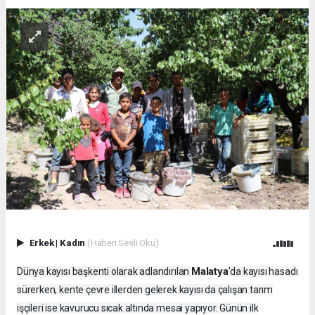
Erkek
|
Kadın
(Haberi Sesli Oku)
Malatya
Dünya kayısı başkenti olarak adlandırılan
'da kayısı hasadı
sürerken, kente çevre illerden gelerek kayısı da çalışan tarım
işçileri ise kavurucu sıcak altında mesai yapıyor. Günün ilk