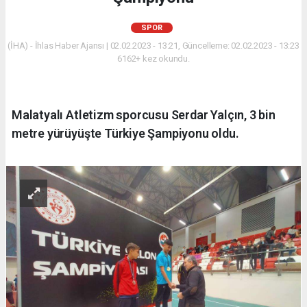
SPOR
(İHA) - İhlas Haber Ajansı | 02.02.2023 - 13:21, Güncelleme: 02.02.2023 - 13:23
6162+ kez okundu.
Malatyalı Atletizm sporcusu Serdar Yalçın, 3 bin
metre yürüyüşte Türkiye Şampiyonu oldu.