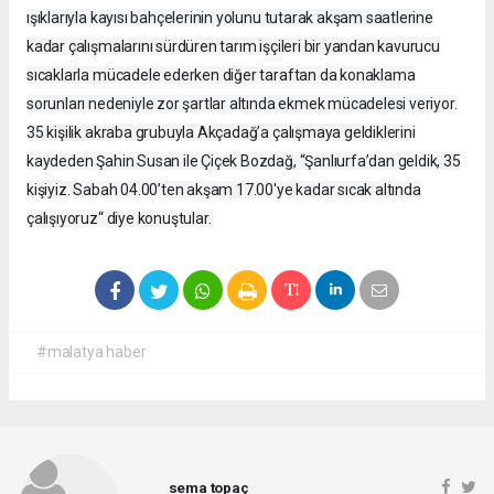
ışıklarıyla kayısı bahçelerinin yolunu tutarak akşam saatlerine
kadar çalışmalarını sürdüren tarım işçileri bir yandan kavurucu
sıcaklarla mücadele ederken diğer taraftan da konaklama
sorunları nedeniyle zor şartlar altında ekmek mücadelesi veriyor.
35 kişilik akraba grubuyla Akçadağ’a çalışmaya geldiklerini
kaydeden Şahin Susan ile Çiçek Bozdağ, “Şanlıurfa’dan geldik, 35
kişiyiz. Sabah 04.00’ten akşam 17.00'ye kadar sıcak altında
çalışıyoruz“ diye konuştular.
#malatya haber
sema topaç