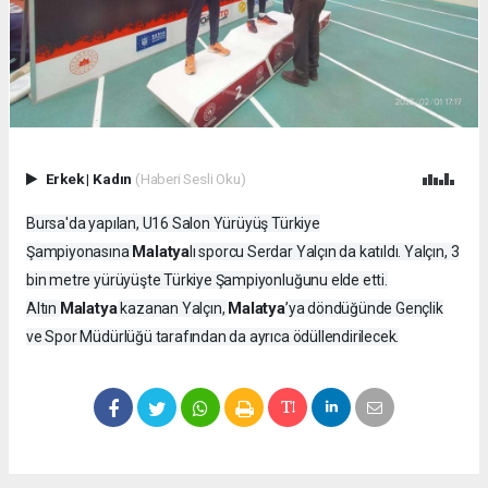
Erkek
|
Kadın
(Haberi Sesli Oku)
Bursa'da yapılan, U16 Salon Yürüyüş Türkiye
Malatya
Şampiyonasına
lı sporcu Serdar Yalçın da katıldı. Yalçın, 3
bin metre yürüyüşte Türkiye Şampiyonluğunu elde etti.
Malatya
Malatya
Altın
kazanan Yalçın,
’ya döndüğünde Gençlik
ve Spor Müdürlüğü tarafından da ayrıca ödüllendirilecek.