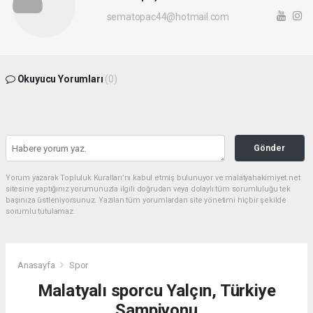
sematopac44@hotmail.com
Okuyucu Yorumları
(0)
Gönder
Yorum yazarak Topluluk Kuralları’nı kabul etmiş bulunuyor ve malatyahakimiyet.net
sitesine yaptığınız yorumunuzla ilgili doğrudan veya dolaylı tüm sorumluluğu tek
başınıza üstleniyorsunuz. Yazılan tüm yorumlardan site yönetimi hiçbir şekilde
sorumlu tutulamaz.
Anasayfa
Spor
Malatyalı sporcu Yalçın, Türkiye
Şampiyonu