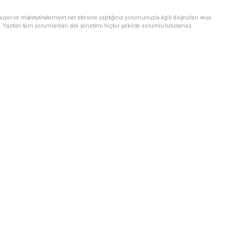
uyor ve malatyahakimiyet.net sitesine yaptığınız yorumunuzla ilgili doğrudan veya
. Yazılan tüm yorumlardan site yönetimi hiçbir şekilde sorumlu tutulamaz.