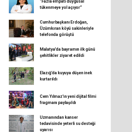
“Fazla empati duygusal
tükenmeye yol açıyor”
Cumhurbaşkanı Erdoğan,
Üzümkıran köyü sakinleriyle
telefonda görüştü
Malatya'da bayramın ilk günü
şehitlikler ziyaret edildi
Elazığ’da kuyuya düşen inek
kurtarıldı
Cem Yılmaz'ın yeni dijital filmi
fragmanı paylaşıldı
Uzmanından kanser
tedavisinde yeterli su desteği
uyarısı