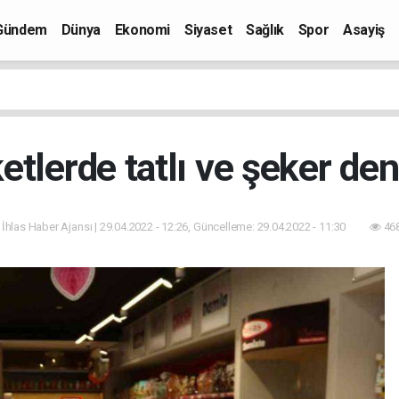
Gündem
Dünya
Ekonomi
Siyaset
Sağlık
Spor
Asayiş
tlerde tatlı ve şeker de
 İhlas Haber Ajansı | 29.04.2022 - 12:26, Güncelleme: 29.04.2022 - 11:30
468