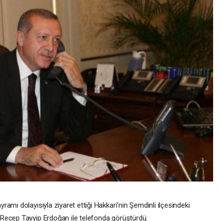
amı dolayısıyla ziyaret ettiği Hakkari'nin Şemdinli ilçesindeki
Recep Tayyip Erdoğan ile telefonda görüştürdü.