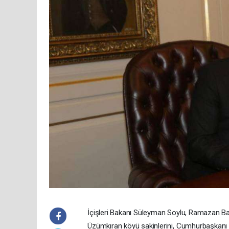
İçişleri Bakanı Süleyman Soylu, Ramazan Bayr
Üzümkıran köyü sakinlerini, Cumhurbaşkanı 