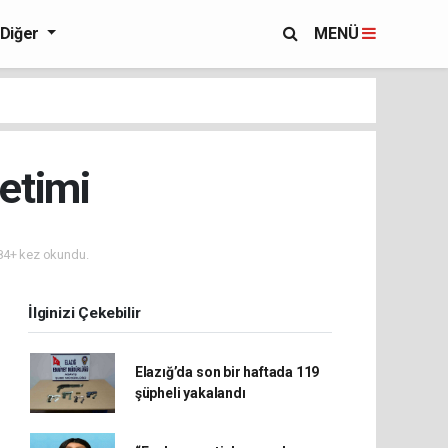
Diğer
MENÜ
netimi
4+ kez okundu.
İlginizi Çekebilir
Elazığ’da son bir haftada 119
şüpheli yakalandı