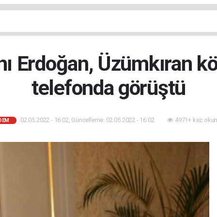
 Erdoğan, Üzümkıran köy
telefonda görüştü
02.05.2022 - 16:02, Güncelleme: 02.05.2022 - 16:02
4971+ kez okun
DEM