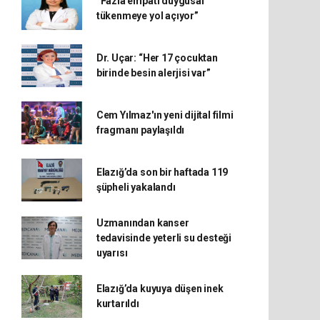
“Fazla empati duygusal
tükenmeye yol açıyor”
Dr. Uçar: “Her 17 çocuktan
birinde besin alerjisi var”
Cem Yılmaz'ın yeni dijital filmi
fragmanı paylaşıldı
Elazığ’da son bir haftada 119
şüpheli yakalandı
Uzmanından kanser
tedavisinde yeterli su desteği
uyarısı
Elazığ’da kuyuya düşen inek
kurtarıldı