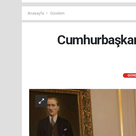
Anasayfa
Gündem
Cumhurbaşkanı
GÜN