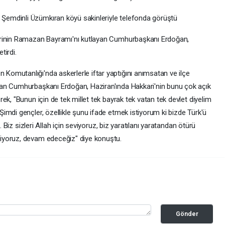
emdinli Üzümkıran köyü sakinleriyle telefonda görüştü
erinin Ramazan Bayramı'nı kutlayan Cumhurbaşkanı Erdoğan,
tirdi.
omutanlığı'nda askerlerle iftar yaptığını anımsatan ve ilçe
an Cumhurbaşkanı Erdoğan, Haziran'ında Hakkari'nin bunu çok açık
ek, "Bunun için de tek millet tek bayrak tek vatan tek devlet diyelim
imdi gençler, özellikle şunu ifade etmek istiyorum ki bizde Türk'ü
. Biz sizleri Allah için seviyoruz, biz yaratılanı yaratandan ötürü
iyoruz, devam edeceğiz" diye konuştu.
Gönder