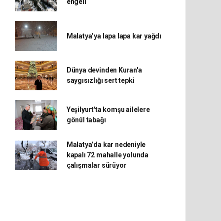
engeli
Malatya’ya lapa lapa kar yağdı
Dünya devinden Kuran'a
saygısızlığı sert tepki
Yeşilyurt'ta komşu ailelere
gönül tabağı
Malatya’da kar nedeniyle
kapalı 72 mahalle yolunda
çalışmalar sürüyor