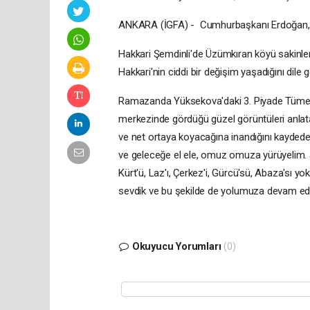
ANKARA (İGFA) - Cumhurbaşkanı Erdoğan, Ş
Hakkari Şemdinli'de Üzümkıran köyü sakinl
Hakkari'nin ciddi bir değişim yaşadığını dile ge
Ramazanda Yüksekova'daki 3. Piyade Tümen K
merkezinde gördüğü güzel görüntüleri anlat
ve net ortaya koyacağına inandığını kaydeder
ve geleceğe el ele, omuz omuza yürüyelim. Ş
Kürt'ü, Laz'ı, Çerkez'i, Gürcü'sü, Abaza'sı yok
sevdik ve bu şekilde de yolumuza devam ed
Okuyucu Yorumları
(0)