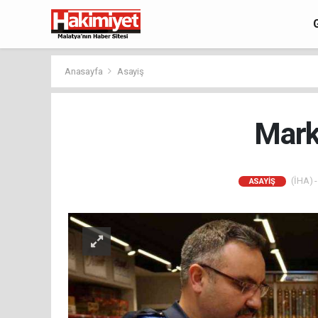
Anasayfa
Asayiş
Marke
(İHA) -
ASAYIŞ