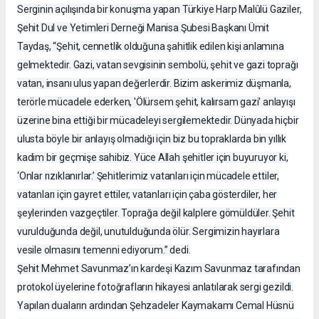
Serginin açılışında bir konuşma yapan Türkiye Harp Malûlü Gaziler,
Şehit Dul ve Yetimleri Derneği Manisa Şubesi Başkanı Ümit
Taydaş, “Şehit, cennetlik olduğuna şahitlik edilen kişi anlamına
gelmektedir. Gazi, vatan sevgisinin sembolü, şehit ve gazi toprağı
vatan, insanı ulus yapan değerlerdir. Bizim askerimiz düşmanla,
terörle mücadele ederken, 'Ölürsem şehit, kalırsam gazi' anlayışı
üzerine bina ettiği bir mücadeleyi sergilemektedir. Dünyada hiçbir
ulusta böyle bir anlayış olmadığı için biz bu topraklarda bin yıllık
kadim bir geçmişe sahibiz. Yüce Allah şehitler için buyuruyor ki,
‘Onlar rızıklanırlar.’ Şehitlerimiz vatanları için mücadele ettiler,
vatanları için gayret ettiler, vatanları için çaba gösterdiler, her
şeylerinden vazgeçtiler. Toprağa değil kalplere gömüldüler. Şehit
vurulduğunda değil, unutulduğunda ölür. Sergimizin hayırlara
vesile olmasını temenni ediyorum.” dedi.
Şehit Mehmet Savunmaz’ın kardeşi Kazım Savunmaz tarafından
protokol üyelerine fotoğrafların hikayesi anlatılarak sergi gezildi.
Yapılan duaların ardından Şehzadeler Kaymakamı Cemal Hüsnü