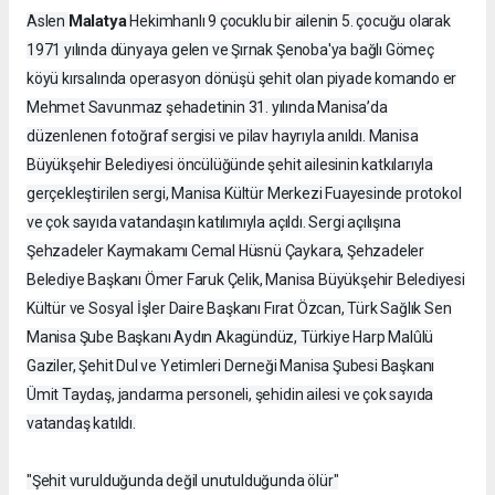
Malatya
Aslen
Hekimhanlı 9 çocuklu bir ailenin 5. çocuğu olarak
1971 yılında dünyaya gelen ve Şırnak Şenoba'ya bağlı Gömeç
köyü kırsalında operasyon dönüşü şehit olan piyade komando er
Mehmet Savunmaz şehadetinin 31. yılında Manisa’da
düzenlenen fotoğraf sergisi ve pilav hayrıyla anıldı. Manisa
Büyükşehir Belediyesi öncülüğünde şehit ailesinin katkılarıyla
gerçekleştirilen sergi, Manisa Kültür Merkezi Fuayesinde protokol
ve çok sayıda vatandaşın katılımıyla açıldı. Sergi açılışına
Şehzadeler Kaymakamı Cemal Hüsnü Çaykara, Şehzadeler
Belediye Başkanı Ömer Faruk Çelik, Manisa Büyükşehir Belediyesi
Kültür ve Sosyal İşler Daire Başkanı Fırat Özcan, Türk Sağlık Sen
Manisa Şube Başkanı Aydın Akagündüz, Türkiye Harp Malûlü
Gaziler, Şehit Dul ve Yetimleri Derneği Manisa Şubesi Başkanı
Ümit Taydaş, jandarma personeli, şehidin ailesi ve çok sayıda
vatandaş katıldı.
"Şehit vurulduğunda değil unutulduğunda ölür"