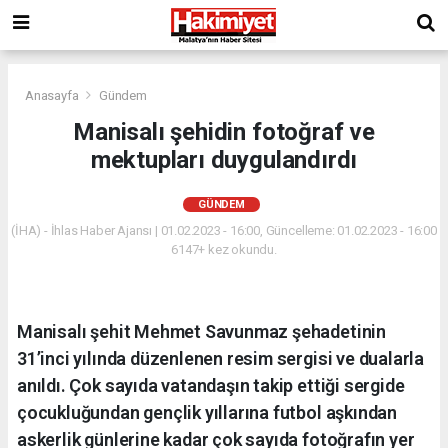
Anasayfa
Gündem
Manisalı şehidin fotoğraf ve
mektupları duygulandırdı
GÜNDEM
(İHA) - İhlas Haber Ajansı | 01.02.2023 - 16:00, Güncelleme: 01.02.2023 - 16:00
6147+ kez okundu.
Manisalı şehit Mehmet Savunmaz şehadetinin
31’inci yılında düzenlenen resim sergisi ve dualarla
anıldı. Çok sayıda vatandaşın takip ettiği sergide
çocukluğundan gençlik yıllarına futbol aşkından
askerlik günlerine kadar çok sayıda fotoğrafın yer