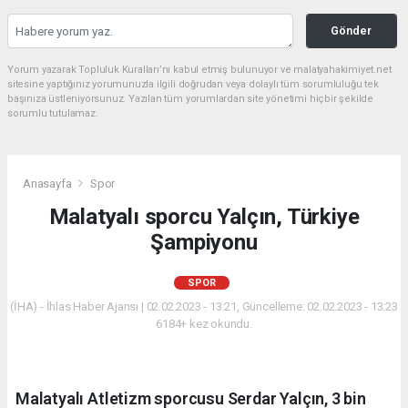
Gönder
Yorum yazarak Topluluk Kuralları’nı kabul etmiş bulunuyor ve malatyahakimiyet.net
sitesine yaptığınız yorumunuzla ilgili doğrudan veya dolaylı tüm sorumluluğu tek
başınıza üstleniyorsunuz. Yazılan tüm yorumlardan site yönetimi hiçbir şekilde
sorumlu tutulamaz.
Anasayfa
Spor
Malatyalı sporcu Yalçın, Türkiye
Şampiyonu
SPOR
(İHA) - İhlas Haber Ajansı | 02.02.2023 - 13:21, Güncelleme: 02.02.2023 - 13:23
6184+ kez okundu.
Malatyalı Atletizm sporcusu Serdar Yalçın, 3 bin