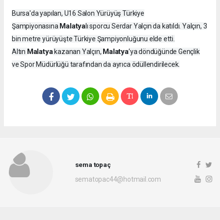
Bursa'da yapılan, U16 Salon Yürüyüş Türkiye
Malatya
Şampiyonasına
lı sporcu Serdar Yalçın da katıldı. Yalçın, 3
bin metre yürüyüşte Türkiye Şampiyonluğunu elde etti.
Malatya
Malatya
Altın
kazanan Yalçın,
’ya döndüğünde Gençlik
ve Spor Müdürlüğü tarafından da ayrıca ödüllendirilecek.
sema topaç
sematopac44@hotmail.com