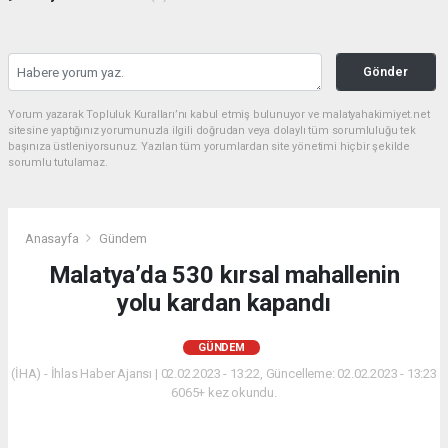
Gönder
Yorum yazarak Topluluk Kuralları’nı kabul etmiş bulunuyor ve malatyahakimiyet.net
sitesine yaptığınız yorumunuzla ilgili doğrudan veya dolaylı tüm sorumluluğu tek
başınıza üstleniyorsunuz. Yazılan tüm yorumlardan site yönetimi hiçbir şekilde
sorumlu tutulamaz.
Anasayfa
Gündem
Malatya’da 530 kırsal mahallenin
yolu kardan kapandı
GÜNDEM
(İHA) - İhlas Haber Ajansı | 02.02.2023 - 13:22, Güncelleme: 02.02.2023 - 13:23
6065+ kez okundu.