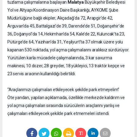
Malatya
tuzlama çalışmalarına başlayan
Büyükşehir Belediyesi
Yol ve Altyapı Koordinasyon Daire Başkanlığı, AYKOME Şube
Müdürlüğüne bağlı ekipler; Akçadağ’da 72, Arapgir’de 42,
Arguvan’da 45, Battalgazi’de 39, Darende’de 51, Doğanşehir’de
36, Doğanyol’da 14, Hekimhan’da 54, Kale’de 22, Kuluncak’ta 23,
Pütürge’de 64, Yazıhan’da 31, Yeşilyurt’ta 37 olmak üzere yolu
kapanan 530 noktada, yol açma çalışmalarını aralıksız sürdürüyor.
Yürütülen karla mücadele çalışmalarında, 3 kar savurma
makinesi, 10 dozer, 28 greyder, 18 yükleyici, 13 traktör kepçe ve
23 servis aracının kullanıldığı belirtildi.
“Araçlarımızı çalışmaları etkileyecek şekilde park etmeyelim”
Öte yandan, yapılan açıklamada, özellikle merkezde kaldırım ve
yol açma çalışmaları sırasında sürücülerin araçlarını yanlış ve
çalışmaları etkileyecek şekilde park etmemeleri istendi.