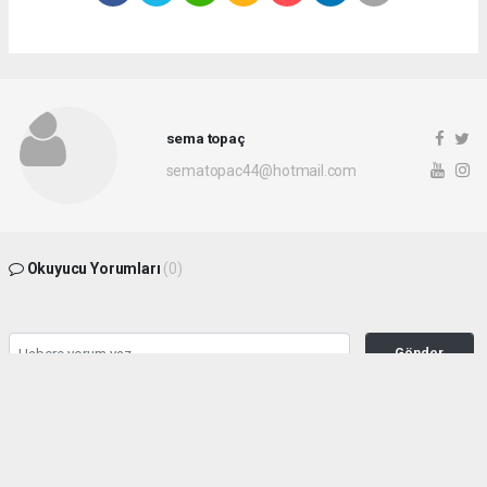
sema topaç
sematopac44@hotmail.com
Okuyucu Yorumları
(0)
Gönder
Yorum yazarak Topluluk Kuralları’nı kabul etmiş bulunuyor ve malatyahakimiyet.net
sitesine yaptığınız yorumunuzla ilgili doğrudan veya dolaylı tüm sorumluluğu tek
başınıza üstleniyorsunuz. Yazılan tüm yorumlardan site yönetimi hiçbir şekilde
sorumlu tutulamaz.