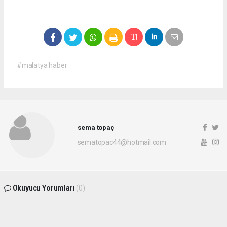
#malatya haber
sema topaç
sematopac44@hotmail.com
Okuyucu Yorumları
(0)