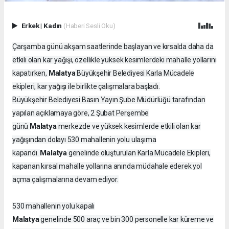
Erkek
|
Kadın
(Haberi Sesli Oku)
Çarşamba günü akşam saatlerinde başlayan ve kırsalda daha da
etkili olan kar yağışı, özellikle yüksek kesimlerdeki mahalle yollarını
Malatya
kapatırken,
Büyükşehir Belediyesi Karla Mücadele
ekipleri, kar yağışı ile birlikte çalışmalara başladı.
Büyükşehir Belediyesi Basın Yayın Şube Müdürlüğü tarafından
yapılan açıklamaya göre, 2 Şubat Perşembe
Malatya
günü
merkezde ve yüksek kesimlerde etkili olan kar
yağışından dolayı 530 mahallenin yolu ulaşıma
Malatya
kapandı.
genelinde oluşturulan Karla Mücadele Ekipleri,
kapanan kırsal mahalle yollarına anında müdahale ederek yol
açma çalışmalarına devam ediyor.
530 mahallenin yolu kapalı
Malatya
genelinde 500 araç ve bin 300 personelle kar küreme ve