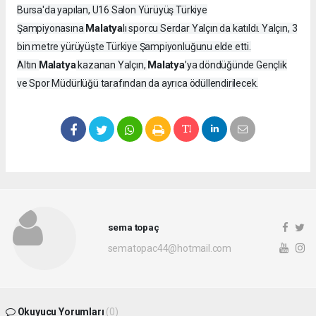
Bursa'da yapılan, U16 Salon Yürüyüş Türkiye
Malatya
Şampiyonasına
lı sporcu Serdar Yalçın da katıldı. Yalçın, 3
bin metre yürüyüşte Türkiye Şampiyonluğunu elde etti.
Malatya
Malatya
Altın
kazanan Yalçın,
’ya döndüğünde Gençlik
ve Spor Müdürlüğü tarafından da ayrıca ödüllendirilecek.
sema topaç
sematopac44@hotmail.com
Okuyucu Yorumları
(0)