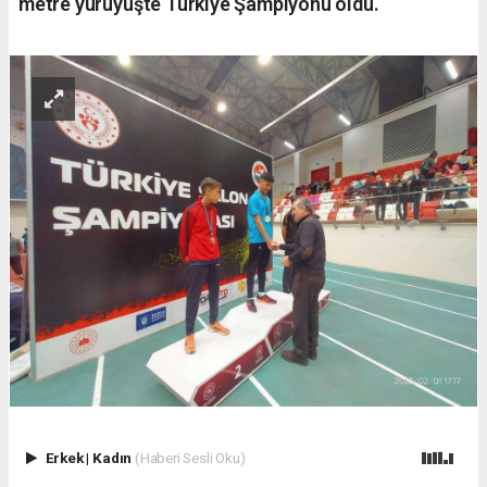
metre yürüyüşte Türkiye Şampiyonu oldu.
Erkek
|
Kadın
(Haberi Sesli Oku)