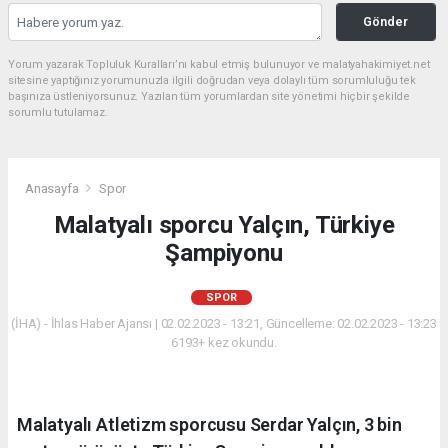
Gönder
Yorum yazarak Topluluk Kuralları’nı kabul etmiş bulunuyor ve malatyahakimiyet.net
sitesine yaptığınız yorumunuzla ilgili doğrudan veya dolaylı tüm sorumluluğu tek
başınıza üstleniyorsunuz. Yazılan tüm yorumlardan site yönetimi hiçbir şekilde
sorumlu tutulamaz.
Anasayfa
Spor
Malatyalı sporcu Yalçın, Türkiye
Şampiyonu
SPOR
(İHA) - İhlas Haber Ajansı | 02.02.2023 - 13:21, Güncelleme: 02.02.2023 - 13:23
6193+ kez okundu.
Malatyalı Atletizm sporcusu Serdar Yalçın, 3 bin