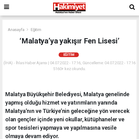
Anasayfa
Eğitim
‘Malatya’ya yakışır Fen Lisesi’
EĞITIM
(İHA) - İhlas Haber Ajansı | 04.07.2022 - 17:16, Güncelleme: 04.07.2022 - 17:16
5160+ kez okundu.
Malatya Büyükşehir Belediyesi, Malatya genelinde
yapmış olduğu hizmet ve yatırımların yanında
Malatya’nın ve Türkiye’nin geleceğine yön verecek
olan gençler içinde yeni okullar, kütüphaneler ve
spor tesisleri yapmaya ve yapılmasına vesile
olmaya devam ediyor.