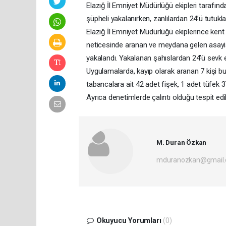
Elazığ İl Emniyet Müdürlüğü ekipleri tarafın
şüpheli yakalanırken, zanlılardan 24’ü tutukla
Elazığ İl Emniyet Müdürlüğü ekiplerince kent
neticesinde aranan ve meydana gelen asayiş 
yakalandı. Yakalanan şahıslardan 24’ü sevk ed
Uygulamalarda, kayıp olarak aranan 7 kişi b
tabancalara ait 42 adet fişek, 1 adet tüfe
Ayrıca denetimlerde çalıntı olduğu tespit edile
M. Duran Özkan
mduranozkan@gmail
Okuyucu Yorumları
(0)