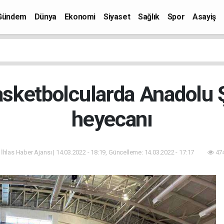
Gündem
Dünya
Ekonomi
Siyaset
Sağlık
Spor
Asayiş
asketbolcularda Anadolu
heyecanı
 İhlas Haber Ajansı | 14.03.2022 - 18:19, Güncelleme: 14.03.2022 - 17:17
474