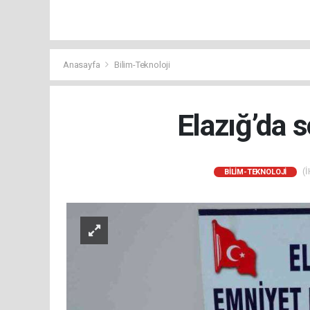
Anasayfa
Bilim-Teknoloji
Elazığ’da 
(İ
BILIM-TEKNOLOJI