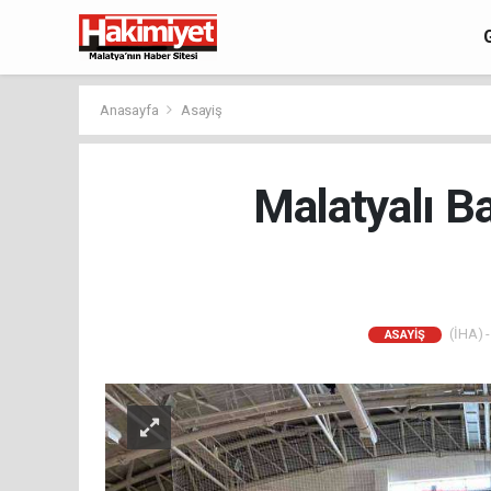
Anasayfa
Asayiş
Malatyalı B
(İHA) -
ASAYIŞ