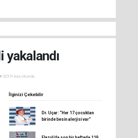
i yakalandı
5237+ kez okundu.
İlginizi Çekebilir
Dr. Uçar: “Her 17 çocuktan
birinde besin alerjisi var”
Elazığ’da son bir haftada 119