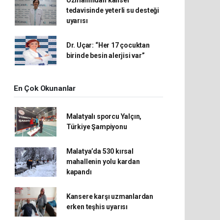
Uzmanından kanser
tedavisinde yeterli su desteği
uyarısı
Dr. Uçar: “Her 17 çocuktan
birinde besin alerjisi var”
En Çok Okunanlar
Malatyalı sporcu Yalçın,
Türkiye Şampiyonu
Malatya’da 530 kırsal
mahallenin yolu kardan
kapandı
Kansere karşı uzmanlardan
erken teşhis uyarısı