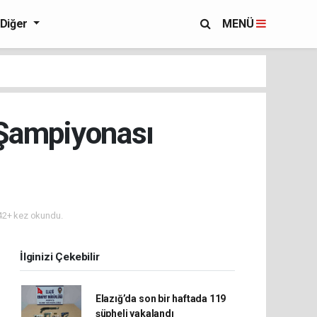
Diğer
MENÜ
 Şampiyonası
2+ kez okundu.
İlginizi Çekebilir
Elazığ’da son bir haftada 119
şüpheli yakalandı