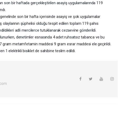
dan son bir haftada gerçekleştirilen asayiş uygulamalarında 119
ndı.
 genelinde son bir hafta içerisinde asayiş ve şok uygulamalar
olaylarının şüphelisi olduğu tespit edilen toplam 119 şahıs
ildikleri adli mercilerce tutuklanarak cezaevine gönderildi.
ulunurken, denetimler esnasında 4 adet ruhsatsız tabanca ve bu
k 37 gram metamfetamin maddesi 9 gram esrar maddesi ele geçirildi.
n 1 elektrikli bisiklet de sahibine teslim edildi.
.com