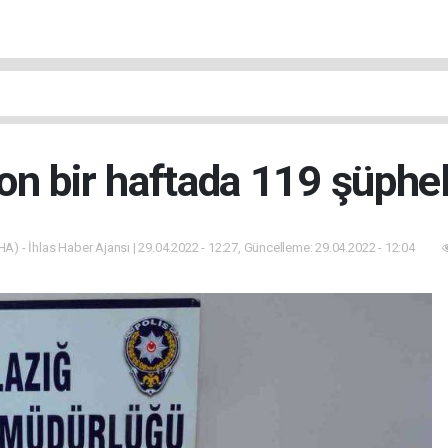
son bir haftada 119 şüphel
HA) - İhlas Haber Ajansı | 29.04.2022 - 12:27, Güncelleme: 29.04.2022 - 12:04