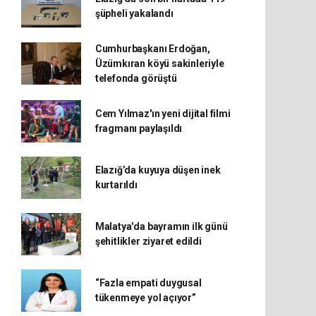
şüpheli yakalandı
Cumhurbaşkanı Erdoğan,
Üzümkıran köyü sakinleriyle
telefonda görüştü
Cem Yılmaz'ın yeni dijital filmi
fragmanı paylaşıldı
Elazığ’da kuyuya düşen inek
kurtarıldı
Malatya'da bayramın ilk günü
şehitlikler ziyaret edildi
“Fazla empati duygusal
tükenmeye yol açıyor”