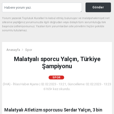
Gönder
Yorum yazarak Topluluk Kuralları’nı kabul etmiş bulunuyor ve malatyahakimiyet.net
sitesine yaptığınız yorumunuzla ilgili doğrudan veya dolaylı tüm sorumluluğu tek
başınıza üstleniyorsunuz. Yazılan tüm yorumlardan site yönetimi hiçbir şekilde
sorumlu tutulamaz.
Anasayfa
Spor
Malatyalı sporcu Yalçın, Türkiye
Şampiyonu
SPOR
(İHA) - İhlas Haber Ajansı | 02.02.2023 - 13:21, Güncelleme: 02.02.2023 - 13:23
6165+ kez okundu.
Malatyalı Atletizm sporcusu Serdar Yalçın, 3 bin