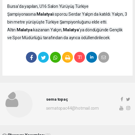
Bursa'da yapılan, U16 Salon Yürüyüş Türkiye
Malatya
Şampiyonasına
lı sporcu Serdar Yalçın da katıldı. Yalçın, 3
bin metre yürüyüşte Türkiye Şampiyonluğunu elde etti.
Malatya
Malatya
Altın
kazanan Yalçın,
’ya döndüğünde Gençlik
ve Spor Müdürlüğü tarafından da ayrıca ödüllendirilecek.
sema topaç
sematopac44@hotmail.com