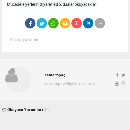
Mücadele yerlerini ziyaret edip, dualar okuyacaklar.
#malatya haber
sema topaç
sematopac44@hotmail.com
Okuyucu Yorumları
(0)