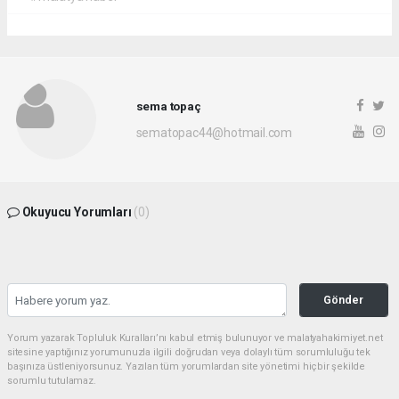
sema topaç
sematopac44@hotmail.com
Okuyucu Yorumları
(0)
Gönder
Yorum yazarak Topluluk Kuralları’nı kabul etmiş bulunuyor ve malatyahakimiyet.net
sitesine yaptığınız yorumunuzla ilgili doğrudan veya dolaylı tüm sorumluluğu tek
başınıza üstleniyorsunuz. Yazılan tüm yorumlardan site yönetimi hiçbir şekilde
sorumlu tutulamaz.