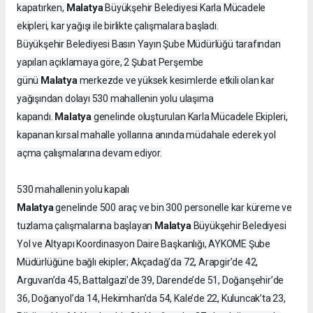
Malatya
kapatırken,
Büyükşehir Belediyesi Karla Mücadele
ekipleri, kar yağışı ile birlikte çalışmalara başladı.
Büyükşehir Belediyesi Basın Yayın Şube Müdürlüğü tarafından
yapılan açıklamaya göre, 2 Şubat Perşembe
Malatya
günü
merkezde ve yüksek kesimlerde etkili olan kar
yağışından dolayı 530 mahallenin yolu ulaşıma
Malatya
kapandı.
genelinde oluşturulan Karla Mücadele Ekipleri,
kapanan kırsal mahalle yollarına anında müdahale ederek yol
açma çalışmalarına devam ediyor.
530 mahallenin yolu kapalı
Malatya
genelinde 500 araç ve bin 300 personelle kar küreme ve
Malatya
tuzlama çalışmalarına başlayan
Büyükşehir Belediyesi
Yol ve Altyapı Koordinasyon Daire Başkanlığı, AYKOME Şube
Müdürlüğüne bağlı ekipler; Akçadağ’da 72, Arapgir’de 42,
Arguvan’da 45, Battalgazi’de 39, Darende’de 51, Doğanşehir’de
36, Doğanyol’da 14, Hekimhan’da 54, Kale’de 22, Kuluncak’ta 23,