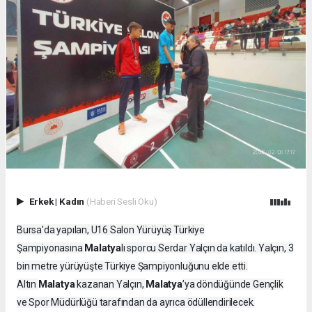
Erkek
|
Kadın
(Haberi Sesli Oku)
Bursa'da yapılan, U16 Salon Yürüyüş Türkiye
Malatya
Şampiyonasına
lı sporcu Serdar Yalçın da katıldı. Yalçın, 3
bin metre yürüyüşte Türkiye Şampiyonluğunu elde etti.
Malatya
Malatya
Altın
kazanan Yalçın,
’ya döndüğünde Gençlik
ve Spor Müdürlüğü tarafından da ayrıca ödüllendirilecek.