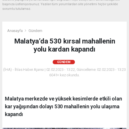
başınıza üstleniyorsunuz. Yazılan tüm yorumlardan site yönetimi hiçbir şekilde
sorumlu tutulamaz.
Anasayfa
Gündem
Malatya’da 530 kırsal mahallenin
yolu kardan kapandı
GÜNDEM
(İHA) - İhlas Haber Ajansı | 02.02.2023 - 13:22, Güncelleme: 02.02.2023 - 13:23
6041+ kez okundu.
Malatya merkezde ve yüksek kesimlerde etkili olan
kar yağışından dolayı 530 mahallenin yolu ulaşıma
kapandı