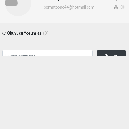
sematopac44@hotmail.com
Okuyucu Yorumları
(0)
Gönder
Yorum yazarak Topluluk Kuralları’nı kabul etmiş bulunuyor ve malatyahakimiyet.net
sitesine yaptığınız yorumunuzla ilgili doğrudan veya dolaylı tüm sorumluluğu tek
başınıza üstleniyorsunuz. Yazılan tüm yorumlardan site yönetimi hiçbir şekilde
sorumlu tutulamaz.
haber paketi
haber scripti
haber yazılımı
Tüm hakları saklı tutulmaktadır.Copyright 2026©
Haber Yazılımı:
Web Aksiyon ®