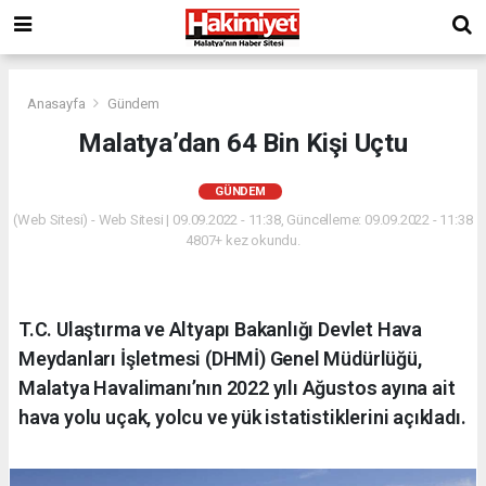
Anasayfa
Gündem
Malatya’dan 64 Bin Kişi Uçtu
GÜNDEM
(Web Sitesi) - Web Sitesi | 09.09.2022 - 11:38, Güncelleme: 09.09.2022 - 11:38
4807+ kez okundu.
T.C. Ulaştırma ve Altyapı Bakanlığı Devlet Hava
Meydanları İşletmesi (DHMİ) Genel Müdürlüğü,
Malatya Havalimanı’nın 2022 yılı Ağustos ayına ait
hava yolu uçak, yolcu ve yük istatistiklerini açıkladı.