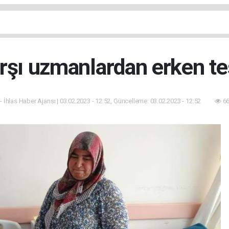
rşı uzmanlardan erken teş
- İhlas Haber Ajansı | 03.02.2023 - 12:52, Güncelleme: 03.02.2023 - 12:52
66