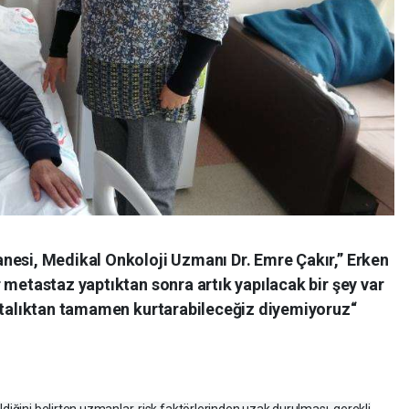
nesi, Medikal Onkoloji Uzmanı Dr. Emre Çakır,” Erken
 metastaz yaptıktan sonra artık yapılacak bir şey var
astalıktan tamamen kurtarabileceğiz diyemiyoruz“
diğini belirten uzmanlar, risk faktörlerinden uzak durulması, gerekli