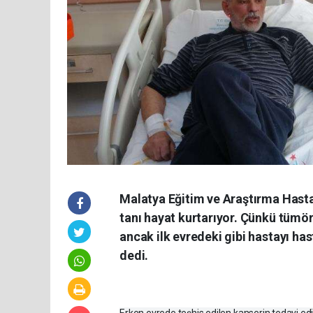
Malatya Eğitim ve Araştırma Hasta
tanı hayat kurtarıyor. Çünkü tümör
ancak ilk evredeki gibi hastayı h
dedi.
Erken evrede teşhis edilen kanserin tedavi edil