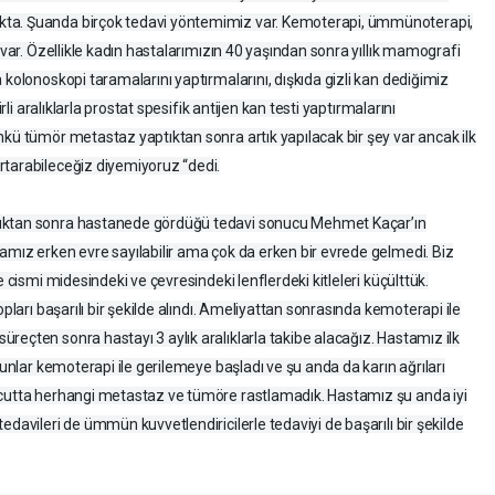
kta. Şuanda birçok tedavi yöntemimiz var. Kemoterapi, ümmünoterapi,
 var. Özellikle kadın hastalarımızın 40 yaşından sonra yıllık mamografi
 kolonoskopi taramalarını yaptırmalarını, dışkıda gizli kan dediğimiz
rli aralıklarla prostat spesifik antijen kan testi yaptırmalarını
nkü tümör metastaz yaptıktan sonra artık yapılacak bir şey var ancak ilk
rtarabileceğiz diyemiyoruz “dedi.
duktan sonra hastanede gördüğü tedavi sonucu Mehmet Kaçar’ın
amız erken evre sayılabilir ama çok da erken bir evrede gelmedi. Biz
e cismi midesindeki ve çevresindeki lenflerdeki kitleleri küçülttük.
opları başarılı bir şekilde alındı. Ameliyattan sonrasında kemoterapi ile
reçten sonra hastayı 3 aylık aralıklarla takibe alacağız. Hastamız ilk
Bunlar kemoterapi ile gerilemeye başladı ve şu anda da karın ağrıları
ücutta herhangi metastaz ve tümöre rastlamadık. Hastamız şu anda iyi
edavileri de ümmün kuvvetlendiricilerle tedaviyi de başarılı bir şekilde