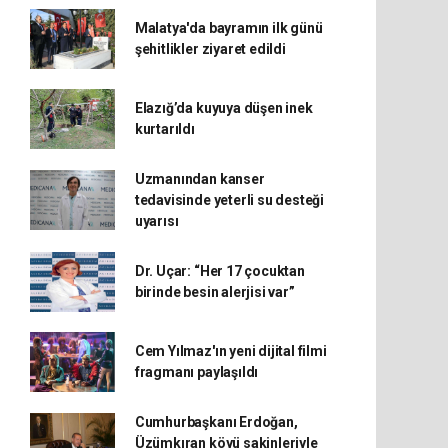
Malatya'da bayramın ilk günü
şehitlikler ziyaret edildi
Elazığ’da kuyuya düşen inek
kurtarıldı
Uzmanından kanser
tedavisinde yeterli su desteği
uyarısı
Dr. Uçar: “Her 17 çocuktan
birinde besin alerjisi var”
Cem Yılmaz'ın yeni dijital filmi
fragmanı paylaşıldı
Cumhurbaşkanı Erdoğan,
Üzümkıran köyü sakinleriyle