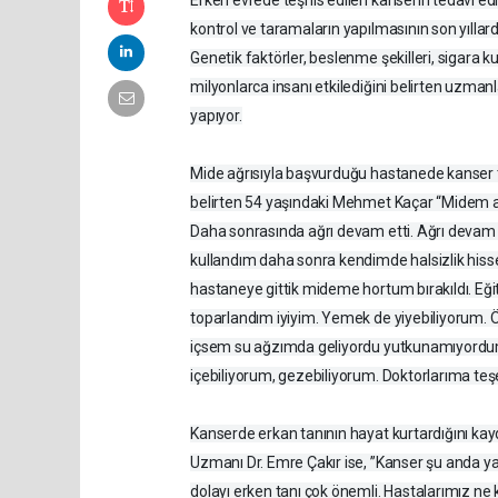
kontrol ve taramaların yapılmasının son yılla
Genetik faktörler, beslenme şekilleri, sigara 
milyonlarca insanı etkilediğini belirten uzmanl
yapıyor.
Mide ağrısıyla başvurduğu hastanede kanser t
belirten 54 yaşındaki Mehmet Kaçar “Midem ağ
Daha sonrasında ağrı devam etti. Ağrı devam 
kullandım daha sonra kendimde halsizlik hisse
hastaneye gittik mideme hortum bırakıldı. E
toparlandım iyiyim. Yemek de yiyebiliyorum
içsem su ağzımda geliyordu yutkunamıyordum. 
içebiliyorum, gezebiliyorum. Doktorlarıma te
Kanserde erkan tanının hayat kurtardığını k
Uzmanı Dr. Emre Çakır ise, ”Kanser şu anda ya
dolayı erken tanı çok önemli. Hastalarımız ne k