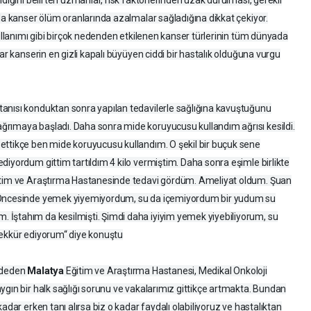
rda kanser ölüm oranlarında azalmalar sağladığına dikkat çekiyor.
kullanımı gibi birçok nedenden etkilenen kanser türlerinin tüm dünyada
ar kanserin en gizli kapalı büyüyen ciddi bir hastalık olduğuna vurgu
anısı konduktan sonra yapılan tedavilerle sağlığına kavuştuğunu
rımaya başladı. Daha sonra mide koruyucusu kullandım ağrısı kesildi.
ettikçe ben mide koruyucusu kullandım. O şekil bir buçuk sene
diyordum gittim tartıldım 4 kilo vermiştim. Daha sonra eşimle birlikte
ğitim ve Araştırma Hastanesinde tedavi gördüm. Ameliyat oldum. Şuan
. Öncesinde yemek yiyemiyordum, su da içemiyordum bir yudum su
İştahım da kesilmişti. Şimdi daha iyiyim yemek yiyebiliyorum, su
şekkür ediyorum“ diye konuştu
Malatya
aydeden
Eğitim ve Araştırma Hastanesi, Medikal Onkoloji
ygın bir halk sağlığı sorunu ve vakalarımız gittikçe artmakta. Bundan
adar erken tanı alırsa biz o kadar faydalı olabiliyoruz ve hastalıktan