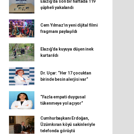
Elazığ’da son bir haftada 119
şüpheli yakalandı
Cem Yılmaz'ın yeni dijital filmi
fragmanı paylaşıldı
Elazığ’da kuyuya düşen inek
kurtarıldı
Dr. Uçar: “Her 17 çocuktan
birinde besin alerjisi var”
“Fazla empati duygusal
tükenmeye yol açıyor”
Cumhurbaşkanı Erdoğan,
Üzümkıran köyü sakinleriyle
telefonda görüştü