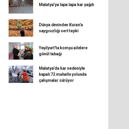
Malatya’ya lapa lapa kar yağdı
Dünya devinden Kuran'a
saygısızlığı sert tepki
Yeşilyurt'ta komşu ailelere
gönül tabağı
Malatya’da kar nedeniyle
kapalı 72 mahalle yolunda
çalışmalar sürüyor