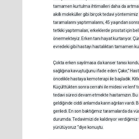
tamamen kurtulma ihtimalleri daha da artma
akıllı moleküller gibi birçok tedavi yöntemimiz
taramalarını yaptırmalarını, 45 yaşından sonra
tetkiki yaptırmaları, erkeklerde prostat için beli
önermekteyiz. Erken tanı hayat kurtarıyor. Çü
evredeki gibi hastayı hastalıktan tamamen ku
Çokta erken sayılmasa da kanser tanısı kon
sağlığına kavuştuğunu ifade eden Çakır,” Hast
öncelikle hastaya kemoterapi ile başladık. Kitl
Küçülttükten sonra cerrahi ile midesi ve lenf t
tedavi süreci devam etmekte hastamızın. Bu sü
geldiğinde ciddi anlamda karın ağrıları vardı. 
geriledi. En son baktığımız taramalarda da v
durumda. Tedavimizi de kaldırıyor verdiğimiz t
yürütüyoruz “diye konuştu.