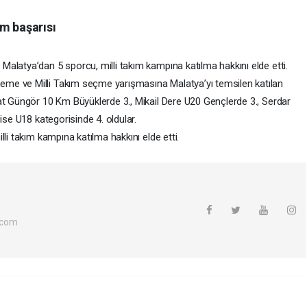
ım başarısı
alatya’dan 5 sporcu, milli takım kampına katılma hakkını elde etti.
me ve Milli Takım seçme yarışmasına Malatya’yı temsilen katılan
at Güngör 10 Km Büyüklerde 3., Mikail Dere U20 Gençlerde 3., Serdar
ise U18 kategorisinde 4. oldular.
li takım kampına katılma hakkını elde etti.
.com