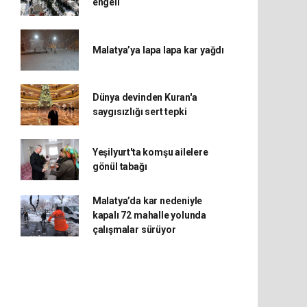
engeli
Malatya’ya lapa lapa kar yağdı
Dünya devinden Kuran'a
saygısızlığı sert tepki
Yeşilyurt'ta komşu ailelere
gönül tabağı
Malatya’da kar nedeniyle
kapalı 72 mahalle yolunda
çalışmalar sürüyor