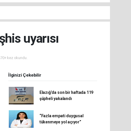
his uyarısı
70+ kez okundu.
İlginizi Çekebilir
Elazığ’da son bir haftada 119
şüpheli yakalandı
“Fazla empati duygusal
tükenmeye yol açıyor”