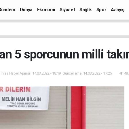
Gündem
Dünya
Ekonomi
Siyaset
Sağlık
Spor
Asayiş
an 5 sporcunun milli takı
 İhlas Haber Ajansı | 14.03.2022 - 18:19, Güncelleme: 14.03.2022 - 17:25
487