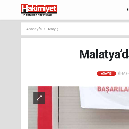
Anasayfa
Asayiş
Malatya’d
(İHA) -
ASAYIŞ