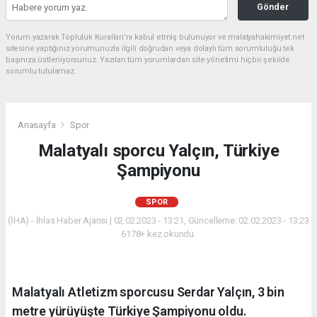
Gönder
Yorum yazarak Topluluk Kuralları’nı kabul etmiş bulunuyor ve malatyahakimiyet.net
sitesine yaptığınız yorumunuzla ilgili doğrudan veya dolaylı tüm sorumluluğu tek
başınıza üstleniyorsunuz. Yazılan tüm yorumlardan site yönetimi hiçbir şekilde
sorumlu tutulamaz.
Anasayfa
Spor
Malatyalı sporcu Yalçın, Türkiye
Şampiyonu
SPOR
(İHA) - İhlas Haber Ajansı | 02.02.2023 - 13:21, Güncelleme: 02.02.2023 - 13:23
6178+ kez okundu.
Malatyalı Atletizm sporcusu Serdar Yalçın, 3 bin
metre yürüyüşte Türkiye Şampiyonu oldu.