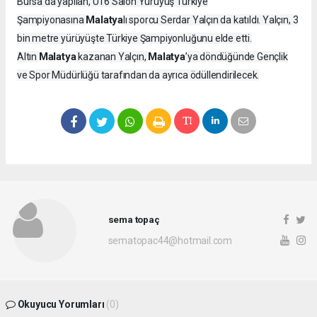
Bursa'da yapılan, U16 Salon Yürüyüş Türkiye
Malatya
Şampiyonasına
lı sporcu Serdar Yalçın da katıldı. Yalçın, 3
bin metre yürüyüşte Türkiye Şampiyonluğunu elde etti.
Malatya
Malatya
Altın
kazanan Yalçın,
’ya döndüğünde Gençlik
ve Spor Müdürlüğü tarafından da ayrıca ödüllendirilecek.
sema topaç
sematopac44@hotmail.com
Okuyucu Yorumları
(0)