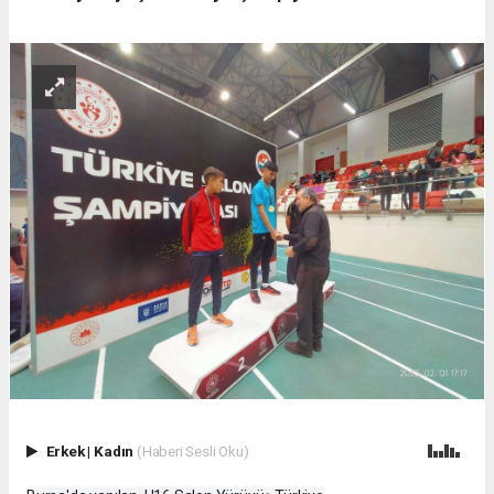
Erkek
|
Kadın
(Haberi Sesli Oku)