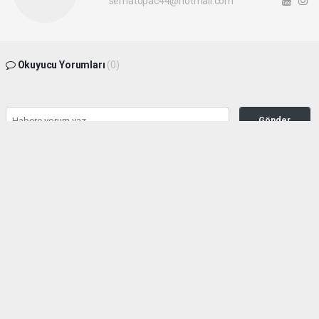
sematopac44@hotmail.com
Okuyucu Yorumları
(0)
Gönder
Yorum yazarak Topluluk Kuralları’nı kabul etmiş bulunuyor ve malatyahakimiyet.net
sitesine yaptığınız yorumunuzla ilgili doğrudan veya dolaylı tüm sorumluluğu tek
başınıza üstleniyorsunuz. Yazılan tüm yorumlardan site yönetimi hiçbir şekilde
sorumlu tutulamaz.
haber paketi
haber scripti
haber yazılımı
Tüm hakları saklı tutulmaktadır.Copyright 2026©
Haber Yazılımı:
Web Aksiyon ®