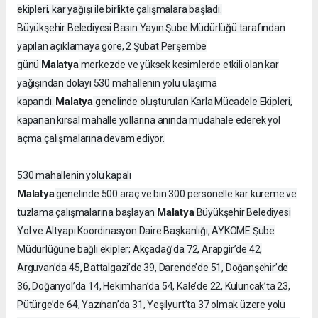
ekipleri, kar yağışı ile birlikte çalışmalara başladı.
Büyükşehir Belediyesi Basın Yayın Şube Müdürlüğü tarafından
yapılan açıklamaya göre, 2 Şubat Perşembe
Malatya
günü
merkezde ve yüksek kesimlerde etkili olan kar
yağışından dolayı 530 mahallenin yolu ulaşıma
Malatya
kapandı.
genelinde oluşturulan Karla Mücadele Ekipleri,
kapanan kırsal mahalle yollarına anında müdahale ederek yol
açma çalışmalarına devam ediyor.
530 mahallenin yolu kapalı
Malatya
genelinde 500 araç ve bin 300 personelle kar küreme ve
Malatya
tuzlama çalışmalarına başlayan
Büyükşehir Belediyesi
Yol ve Altyapı Koordinasyon Daire Başkanlığı, AYKOME Şube
Müdürlüğüne bağlı ekipler; Akçadağ’da 72, Arapgir’de 42,
Arguvan’da 45, Battalgazi’de 39, Darende’de 51, Doğanşehir’de
36, Doğanyol’da 14, Hekimhan’da 54, Kale’de 22, Kuluncak’ta 23,
Pütürge’de 64, Yazıhan’da 31, Yeşilyurt’ta 37 olmak üzere yolu