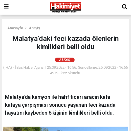
Anasayfa
Asayiş
Malatya’daki feci kazada ölenlerin
kimlikleri belli oldu
ASAYIŞ
(İHA) - İhlas Haber Ajansı | 25.09.2022 - 16:56, Güncelleme: 25.09.2022 - 16:56
4979+ kez okundu.
Malatya’da kamyon ile hafif ticari aracın kafa
kafaya çarpışması sonucu yaşanan feci kazada
hayatını kaybeden 6 kişinin kimlikleri belli oldu.