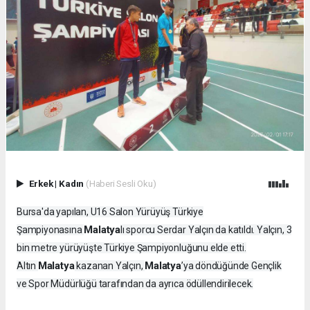
Erkek
|
Kadın
(Haberi Sesli Oku)
Bursa'da yapılan, U16 Salon Yürüyüş Türkiye
Malatya
Şampiyonasına
lı sporcu Serdar Yalçın da katıldı. Yalçın, 3
bin metre yürüyüşte Türkiye Şampiyonluğunu elde etti.
Malatya
Malatya
Altın
kazanan Yalçın,
’ya döndüğünde Gençlik
ve Spor Müdürlüğü tarafından da ayrıca ödüllendirilecek.