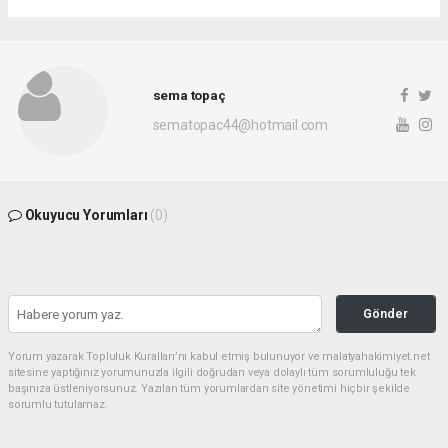
sema topaç
sematopac44@hotmail.com
Okuyucu Yorumları
(0)
Gönder
Yorum yazarak Topluluk Kuralları’nı kabul etmiş bulunuyor ve malatyahakimiyet.net
sitesine yaptığınız yorumunuzla ilgili doğrudan veya dolaylı tüm sorumluluğu tek
başınıza üstleniyorsunuz. Yazılan tüm yorumlardan site yönetimi hiçbir şekilde
sorumlu tutulamaz.