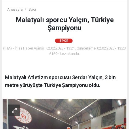
Anasayfa
Spor
Malatyalı sporcu Yalçın, Türkiye
Şampiyonu
SPOR
(İHA) - İhlas Haber Ajansı | 02.02.2023 - 13:21, Güncelleme: 02.02.2023 - 13:23
6169+ kez okundu.
Malatyalı Atletizm sporcusu Serdar Yalçın, 3 bin
metre yürüyüşte Türkiye Şampiyonu oldu.