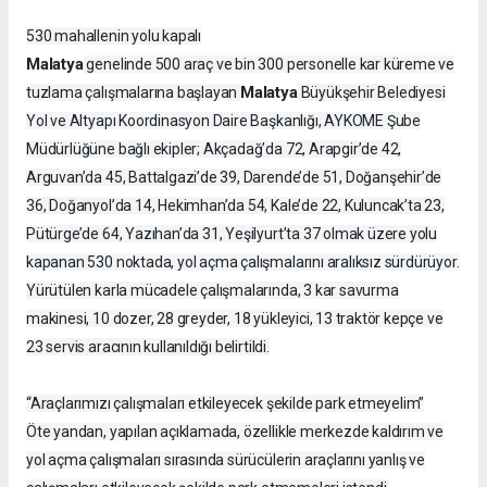
530 mahallenin yolu kapalı
Malatya
genelinde 500 araç ve bin 300 personelle kar küreme ve
Malatya
tuzlama çalışmalarına başlayan
Büyükşehir Belediyesi
Yol ve Altyapı Koordinasyon Daire Başkanlığı, AYKOME Şube
Müdürlüğüne bağlı ekipler; Akçadağ’da 72, Arapgir’de 42,
Arguvan’da 45, Battalgazi’de 39, Darende’de 51, Doğanşehir’de
36, Doğanyol’da 14, Hekimhan’da 54, Kale’de 22, Kuluncak’ta 23,
Pütürge’de 64, Yazıhan’da 31, Yeşilyurt’ta 37 olmak üzere yolu
kapanan 530 noktada, yol açma çalışmalarını aralıksız sürdürüyor.
Yürütülen karla mücadele çalışmalarında, 3 kar savurma
makinesi, 10 dozer, 28 greyder, 18 yükleyici, 13 traktör kepçe ve
23 servis aracının kullanıldığı belirtildi.
“Araçlarımızı çalışmaları etkileyecek şekilde park etmeyelim”
Öte yandan, yapılan açıklamada, özellikle merkezde kaldırım ve
yol açma çalışmaları sırasında sürücülerin araçlarını yanlış ve