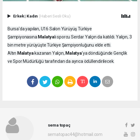
Erkek
|
Kadın
(Haberi Sesli Oku)
Bursa'da yapılan, U16 Salon Yürüyüş Türkiye
Malatya
Şampiyonasına
lı sporcu Serdar Yalçın da katıldı. Yalçın, 3
bin metre yürüyüşte Türkiye Şampiyonluğunu elde etti.
Malatya
Malatya
Altın
kazanan Yalçın,
’ya döndüğünde Gençlik
ve Spor Müdürlüğü tarafından da ayrıca ödüllendirilecek.
sema topaç
sematopac44@hotmail.com