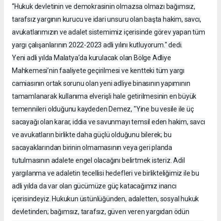
“Hukuk devletinin ve demokrasinin olmazsa olmazı bağımsız,
tarafsız yargının kurucu ve idari unsuru olan başta hakim, savcı,
avukatlarımızın ve adalet sistemimiz içerisinde görev yapan tüm
yargı çalışanlarının 2022-2023 adli yılını kutluyorum." dedi.
Yeni adli yılda Malatya’da kurulacak olan Bölge Adliye
Mahkemesi’nin faaliyete geçirilmesi ve kentteki tüm yargı
camiasının ortak sorunu olan yeni adliye binasının yapımının
tamamlanarak kullanıma elverişli hale getirilmesinin en büyük
temennileri olduğunu kaydeden Demez, "Yine bu vesile ile üç
sacayağı olan karar, iddia ve savunmayı temsil eden hakim, savcı
ve avukatların birlikte daha güçlü olduğunu bilerek; bu
sacayaklarından birinin olmamasının veya geri planda
tutulmasının adalete engel olacağını belirtmek isteriz. Adil
yargılanma ve adaletin tecellisi hedefleri ve birlikteliğimiz ile bu
adli yılda da var olan gücümüze güç katacağımız inancı
içerisindeyiz. Hukukun üstünlüğünden, adaletten, sosyal hukuk
devletinden; bağımsız, tarafsız, güven veren yargıdan ödün