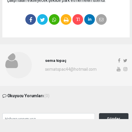
çalışmaları etkileyecek şekilde park etmemeleri istendi.
sema topaç
sematopac44@hotmail.com
Okuyucu Yorumları
(0)
Gönder
Yorum yazarak Topluluk Kuralları’nı kabul etmiş bulunuyor ve malatyahakimiyet.net