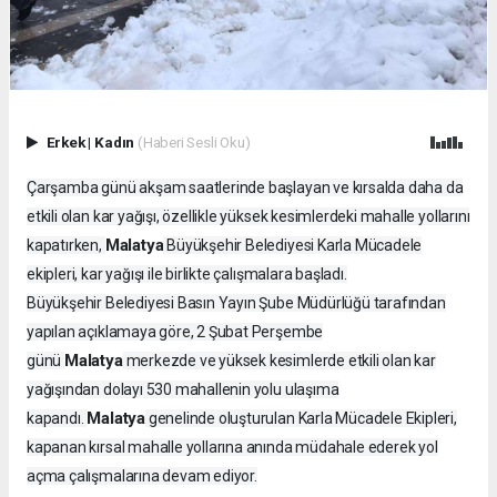
Erkek
|
Kadın
(Haberi Sesli Oku)
Çarşamba günü akşam saatlerinde başlayan ve kırsalda daha da
etkili olan kar yağışı, özellikle yüksek kesimlerdeki mahalle yollarını
Malatya
kapatırken,
Büyükşehir Belediyesi Karla Mücadele
ekipleri, kar yağışı ile birlikte çalışmalara başladı.
Büyükşehir Belediyesi Basın Yayın Şube Müdürlüğü tarafından
yapılan açıklamaya göre, 2 Şubat Perşembe
Malatya
günü
merkezde ve yüksek kesimlerde etkili olan kar
yağışından dolayı 530 mahallenin yolu ulaşıma
Malatya
kapandı.
genelinde oluşturulan Karla Mücadele Ekipleri,
kapanan kırsal mahalle yollarına anında müdahale ederek yol
açma çalışmalarına devam ediyor.