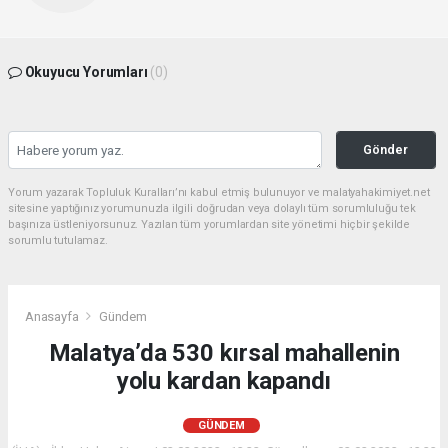
Okuyucu Yorumları
(0)
Gönder
Yorum yazarak Topluluk Kuralları’nı kabul etmiş bulunuyor ve malatyahakimiyet.net
sitesine yaptığınız yorumunuzla ilgili doğrudan veya dolaylı tüm sorumluluğu tek
başınıza üstleniyorsunuz. Yazılan tüm yorumlardan site yönetimi hiçbir şekilde
sorumlu tutulamaz.
Anasayfa
Gündem
Malatya’da 530 kırsal mahallenin
yolu kardan kapandı
GÜNDEM