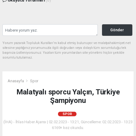
Okuyucu Yorumları
(0)
Gönder
Yorum yazarak Topluluk Kuralları’nı kabul etmiş bulunuyor ve malatyahakimiyet.net
sitesine yaptığınız yorumunuzla ilgili doğrudan veya dolaylı tüm sorumluluğu tek
başınıza üstleniyorsunuz. Yazılan tüm yorumlardan site yönetimi hiçbir şekilde
sorumlu tutulamaz.
Anasayfa
Spor
Malatyalı sporcu Yalçın, Türkiye
Şampiyonu
SPOR
(İHA) - İhlas Haber Ajansı | 02.02.2023 - 13:21, Güncelleme: 02.02.2023 - 13:23
6169+ kez okundu.