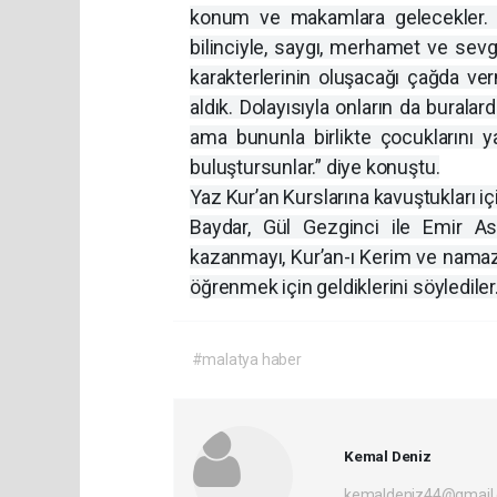
konum ve makamlara gelecekler. A
bilinciyle, saygı, merhamet ve sevgi 
karakterlerinin oluşacağı çağda v
aldık. Dolayısıyla onların da buralar
ama bununla birlikte çocuklarını 
buluştursunlar.” diye konuştu.
Yaz Kur’an Kurslarına kavuştukları iç
Baydar, Gül Gezginci ile Emir Asa
kazanmayı, Kur’an-ı Kerim ve namaz 
öğrenmek için geldiklerini söylediler
#malatya haber
Kemal Deniz
kemaldeniz44@gmail