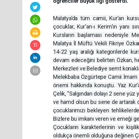
öğrenciler büyük ilgi gösterdi.
Malatya’da tüm camii, Kur’an kurs
çocuklar, Kur'an-ı Kerim'in yanı sır
Kursların başlaması nedeniyle Me
Malatya İl Müftü Vekili Fikriye Özk
14-22 yaş aralığı kategorilerde kur
devam edeceğini belirten Özkan, hed
Merkezleri ve Belediye semt konakla
Melekbaba Özgürtepe Camii İmam Hati
önemi hakkında konuştu. Yaz Kur’an
Çelik, “Salgından dolayı 2 sene yü
ve hamd olsun bu sene de artarak 
çocuklarımızı bekleyen tehlikelerde
Bizlere bu imkanı veren ve emeği geç
Çocukların karakterlerinin ve kişi
oldukça önemli olduğuna değinen Çe