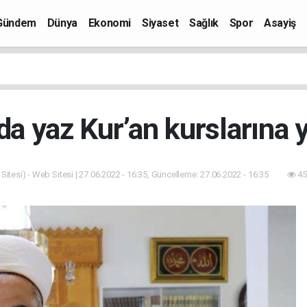
Gündem
Dünya
Ekonomi
Siyaset
Sağlık
Spor
Asayiş
da yaz Kur’an kurslarına y
itesi) - Web Sitesi | 27.06.2022 - 16:35, Güncelleme: 27.06.2022 - 16:35
45