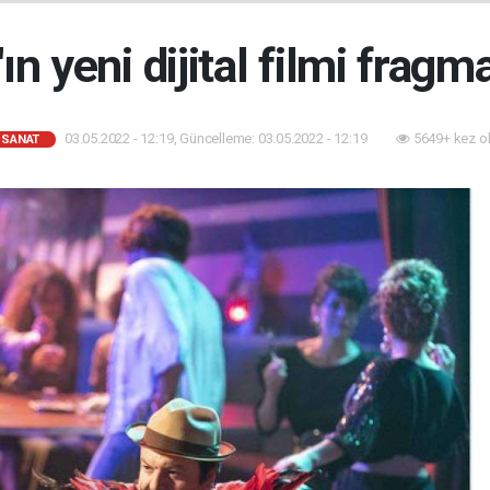
n yeni dijital filmi fragma
03.05.2022 - 12:19, Güncelleme: 03.05.2022 - 12:19
5649+ kez o
-SANAT