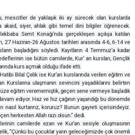
u, mescitler de yaklaşık iki ay sürecek olan kurslarda
a akaid, siyer, ahlak gibi temel dini bilgiler öğrenecek.
lekbaba Semt Konağı’nda gerçekleşen açılışa katılan
an, 27 Haziran-26 Ağustos tarihleri arasında 4-6, 6-14 ve
sların başladığını söyledi. Kayıtların 4 Temmuz’a kadar
eflerinin ise bütün camilerde, Kur' an kursları, Gençlik
rında kurs açmak olduğu ifade etti.
bi Bilal Çelik ise Kur’an kurslarında verilen eğitim ve
 Kurslarına ulaşmanın sevincini yaşadıklarını belirten
z yüze eğitim verememiştik, geçen sene vermeye başladık
devam ediyor. Haz ve hız çağının yaşandığı bu dönemde
n nasıl kurtarırız, koruruz? Bunun gayreti içerisindeyiz.
en herkesten Allah razı olsun.” dedi.
liklerinin camilerde ezan ve Kur’an sesiyle oluşmasının
lik, “Çünkü bu çocuklar yarın geleceğimizde çok önemli