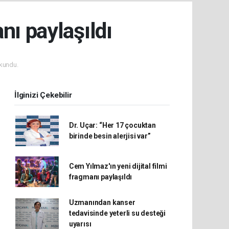
nı paylaşıldı
kundu.
İlginizi Çekebilir
Dr. Uçar: “Her 17 çocuktan
birinde besin alerjisi var”
Cem Yılmaz'ın yeni dijital filmi
fragmanı paylaşıldı
Uzmanından kanser
tedavisinde yeterli su desteği
uyarısı