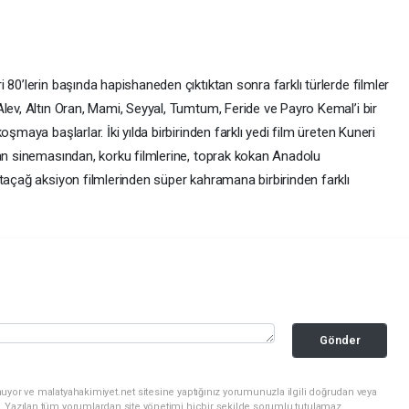
 80’lerin başında hapishaneden çıktıktan sonra farklı türlerde filmler
lev, Altın Oran, Mami, Seyyal, Tumtum, Feride ve Payro Kemal’i bir
şmaya başlarlar. İki yılda birbirinden farklı yedi film üreten Kuneri
ran sinemasından, korku filmlerine, toprak kokan Anadolu
taçağ aksiyon filmlerinden süper kahramana birbirinden farklı
Gönder
uyor ve malatyahakimiyet.net sitesine yaptığınız yorumunuzla ilgili doğrudan veya
. Yazılan tüm yorumlardan site yönetimi hiçbir şekilde sorumlu tutulamaz.