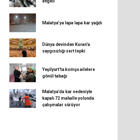
engeli
Malatya’ya lapa lapa kar yağdı
Dünya devinden Kuran'a
saygısızlığı sert tepki
Yeşilyurt'ta komşu ailelere
gönül tabağı
Malatya’da kar nedeniyle
kapalı 72 mahalle yolunda
çalışmalar sürüyor