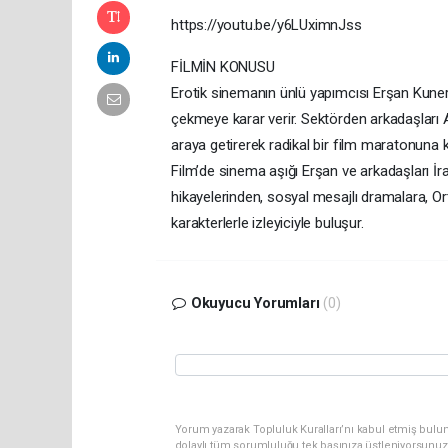
https://youtu.be/y6LUximnJss
FİLMİN KONUSU
Erotik sinemanın ünlü yapımcısı Erşan Kuneri
çekmeye karar verir. Sektörden arkadaşları A
araya getirerek radikal bir film maratonuna ko
Film’de sinema aşığı Erşan ve arkadaşları İ
hikayelerinden, sosyal mesajlı dramalara, Or
karakterlerle izleyiciyle buluşur.
Okuyucu Yorumları
(0)
Yorum yazarak Topluluk Kuralları’nı kabul etmiş bulun
dolaylı tüm sorumluluğu tek başınıza üstleniyorsunuz