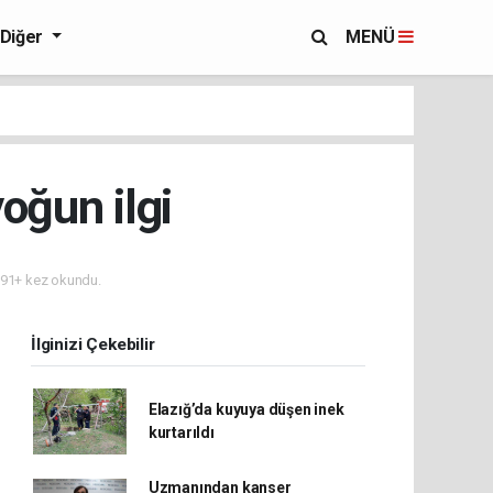
Diğer
MENÜ
oğun ilgi
91+ kez okundu.
İlginizi Çekebilir
Elazığ’da kuyuya düşen inek
kurtarıldı
Uzmanından kanser