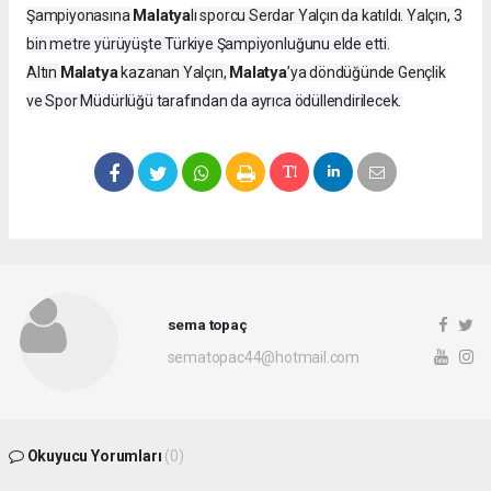
Malatya
Şampiyonasına
lı sporcu Serdar Yalçın da katıldı. Yalçın, 3
bin metre yürüyüşte Türkiye Şampiyonluğunu elde etti.
Malatya
Malatya
Altın
kazanan Yalçın,
’ya döndüğünde Gençlik
ve Spor Müdürlüğü tarafından da ayrıca ödüllendirilecek.
sema topaç
sematopac44@hotmail.com
Okuyucu Yorumları
(0)