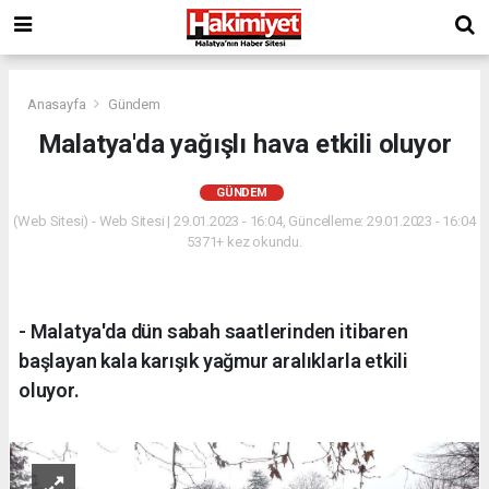
Anasayfa
Gündem
Malatya'da yağışlı hava etkili oluyor
GÜNDEM
(Web Sitesi) - Web Sitesi | 29.01.2023 - 16:04, Güncelleme: 29.01.2023 - 16:04
5371+ kez okundu.
- Malatya'da dün sabah saatlerinden itibaren
başlayan kala karışık yağmur aralıklarla etkili
oluyor.