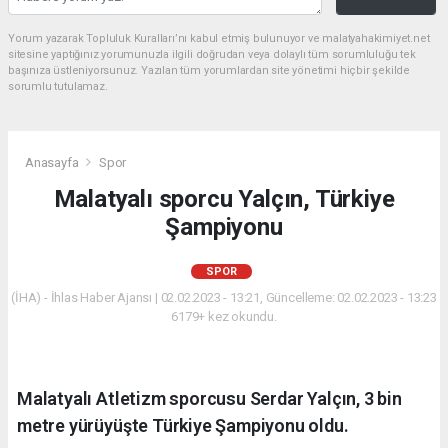
Yorum yazarak Topluluk Kuralları’nı kabul etmiş bulunuyor ve malatyahakimiyet.net
sitesine yaptığınız yorumunuzla ilgili doğrudan veya dolaylı tüm sorumluluğu tek
başınıza üstleniyorsunuz. Yazılan tüm yorumlardan site yönetimi hiçbir şekilde
sorumlu tutulamaz.
Anasayfa
Spor
Malatyalı sporcu Yalçın, Türkiye
Şampiyonu
SPOR
(İHA) - İhlas Haber Ajansı | 02.02.2023 - 13:21, Güncelleme: 02.02.2023 - 13:23
6179+ kez okundu.
Malatyalı Atletizm sporcusu Serdar Yalçın, 3 bin
metre yürüyüşte Türkiye Şampiyonu oldu.