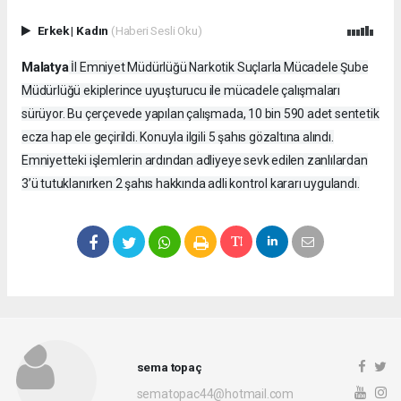
Erkek
|
Kadın
(Haberi Sesli Oku)
Malatya
İl Emniyet Müdürlüğü Narkotik Suçlarla Mücadele Şube
Müdürlüğü ekiplerince uyuşturucu ile mücadele çalışmaları
sürüyor. Bu çerçevede yapılan çalışmada, 10 bin 590 adet sentetik
ecza hap ele geçirildi. Konuyla ilgili 5 şahıs gözaltına alındı.
Emniyetteki işlemlerin ardından adliyeye sevk edilen zanlılardan
3’ü tutuklanırken 2 şahıs hakkında adli kontrol kararı uygulandı.
sema topaç
sematopac44@hotmail.com