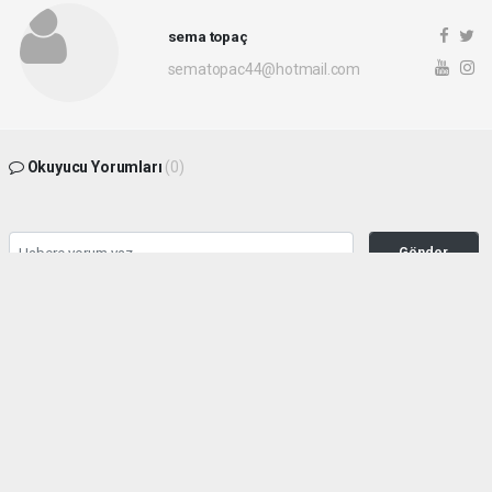
sema topaç
sematopac44@hotmail.com
Okuyucu Yorumları
(0)
Gönder
Yorum yazarak Topluluk Kuralları’nı kabul etmiş bulunuyor ve malatyahakimiyet.net
sitesine yaptığınız yorumunuzla ilgili doğrudan veya dolaylı tüm sorumluluğu tek
başınıza üstleniyorsunuz. Yazılan tüm yorumlardan site yönetimi hiçbir şekilde
sorumlu tutulamaz.
haber paketi
haber scripti
haber yazılımı