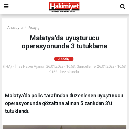
Anasayfa
Asayiş
Malatya’da uyuşturucu
operasyonunda 3 tutuklama
ASAYIŞ
(İHA) - İhlas Haber Ajansı | 26.01.2023 - 16:53, Güncelleme: 26.01.2023 - 16:53
9152+ kez okundu.
Malatya’da polis tarafından düzenlenen uyuşturucu
operasyonunda gözaltına alınan 5 zanlıdan 3’ü
tutuklandı.