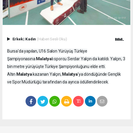
Erkek
|
Kadın
(Haberi Sesli Oku)
Bursa'da yapılan, U16 Salon Yürüyüş Türkiye
Malatya
Şampiyonasına
lı sporcu Serdar Yalçın da katıldı. Yalçın, 3
bin metre yürüyüşte Türkiye Şampiyonluğunu elde etti.
Malatya
Malatya
Altın
kazanan Yalçın,
’ya döndüğünde Gençlik
ve Spor Müdürlüğü tarafından da ayrıca ödüllendirilecek.