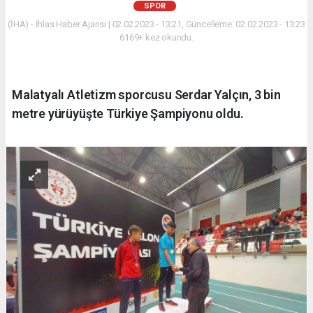
SPOR
(İHA) - İhlas Haber Ajansı | 02.02.2023 - 13:21, Güncelleme: 02.02.2023 - 13:23
6169+ kez okundu.
Malatyalı Atletizm sporcusu Serdar Yalçın, 3 bin
metre yürüyüşte Türkiye Şampiyonu oldu.