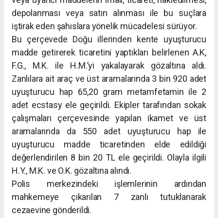
depolanması veya satın alınması ile bu suçlara
iştirak eden şahıslara yönelik mücadelesi sürüyor.
Bu çerçevede Doğu illerinden kente uyuşturucu
madde getirerek ticaretini yaptıkları belirlenen A.K,
F.G., M.K. ile H.M.’yi yakalayarak gözaltına aldı.
Zanlılara ait araç ve üst aramalarında 3 bin 920 adet
uyuşturucu hap 65,20 gram metamfetamin ile 2
adet ecstasy ele geçirildi. Ekipler tarafından sokak
çalışmaları çerçevesinde yapılan ikamet ve üst
aramalarında da 550 adet uyuşturucu hap ile
uyuşturucu madde ticaretinden elde edildiği
değerlendirilen 8 bin 20 TL ele geçirildi. Olayla ilgili
H.Y., M.K. ve O.K. gözaltına alındı.
Polis merkezindeki işlemlerinin ardından
mahkemeye çıkarılan 7 zanlı tutuklanarak
cezaevine gönderildi.