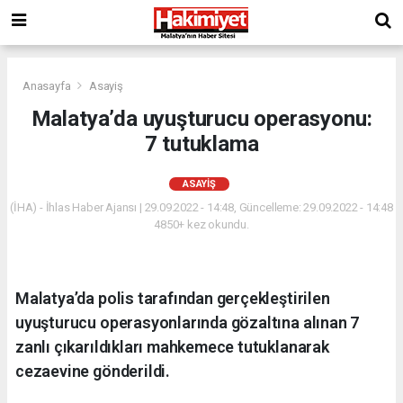
Anasayfa
Asayiş
Malatya’da uyuşturucu operasyonu:
7 tutuklama
ASAYIŞ
(İHA) - İhlas Haber Ajansı | 29.09.2022 - 14:48, Güncelleme: 29.09.2022 - 14:48
4850+ kez okundu.
Malatya’da polis tarafından gerçekleştirilen
uyuşturucu operasyonlarında gözaltına alınan 7
zanlı çıkarıldıkları mahkemece tutuklanarak
cezaevine gönderildi.