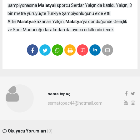
Malatya
Şampiyonasına
lı sporcu Serdar Yalçın da katıldı. Yalçın, 3
bin metre yürüyüşte Türkiye Şampiyonluğunu elde etti.
Malatya
Malatya
Altın
kazanan Yalçın,
’ya döndüğünde Gençlik
ve Spor Müdürlüğü tarafından da ayrıca ödüllendirilecek.
sema topaç
sematopac44@hotmail.com
Okuyucu Yorumları
(0)