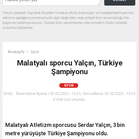
Yorum yazarak Topluluk Kuralları’nı kabul etmiş bulunuyor ve malatyahakimiyet.net
sitesine yaptığınız yorumunuzla ilgili doğrudan veya dolaylı tüm sorumluluğu tek
başınıza üstleniyorsunuz. Yazılan tüm yorumlardan site yönetimi hiçbir şekilde
sorumlu tutulamaz.
Anasayfa
Spor
Malatyalı sporcu Yalçın, Türkiye
Şampiyonu
SPOR
(İHA) - İhlas Haber Ajansı | 02.02.2023 - 13:21, Güncelleme: 02.02.2023 - 13:23
6169+ kez okundu.
Malatyalı Atletizm sporcusu Serdar Yalçın, 3 bin
metre yürüyüşte Türkiye Şampiyonu oldu.