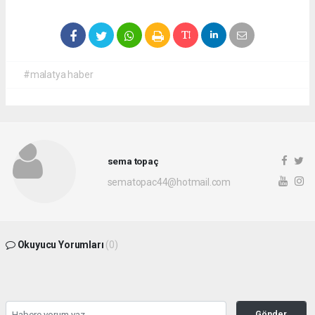
#malatya haber
sema topaç
sematopac44@hotmail.com
Okuyucu Yorumları
(0)
Gönder