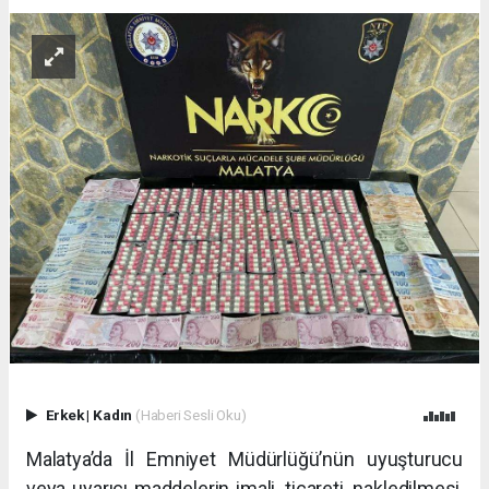
Erkek
|
Kadın
(Haberi Sesli Oku)
Malatya’da İl Emniyet Müdürlüğü’nün uyuşturucu
veya uyarıcı maddelerin imali, ticareti, nakledilmesi,