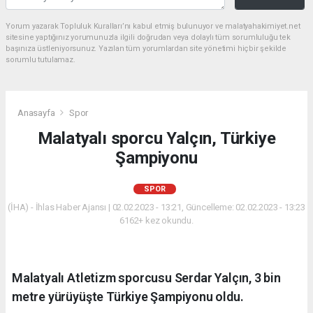
Yorum yazarak Topluluk Kuralları’nı kabul etmiş bulunuyor ve malatyahakimiyet.net
sitesine yaptığınız yorumunuzla ilgili doğrudan veya dolaylı tüm sorumluluğu tek
başınıza üstleniyorsunuz. Yazılan tüm yorumlardan site yönetimi hiçbir şekilde
sorumlu tutulamaz.
Anasayfa
Spor
Malatyalı sporcu Yalçın, Türkiye
Şampiyonu
SPOR
(İHA) - İhlas Haber Ajansı | 02.02.2023 - 13:21, Güncelleme: 02.02.2023 - 13:23
6162+ kez okundu.
Malatyalı Atletizm sporcusu Serdar Yalçın, 3 bin
metre yürüyüşte Türkiye Şampiyonu oldu.