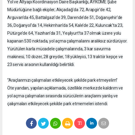
Yol ve Altyapı Koordinasyon Daire Başkanlığı, AYKOME Şube
Müdürlüğüne bağlı ekipler; Akçadağ’da 72, Arapgir’de 42,
Arguvan’da 45, Battalgazi’de 39, Darende’de 51, Doğanşehir’de
36, Doğanyol’da 14, Hekimhan’da 54, Kale’de 22, Kuluncak’ta 23,
Pütürge’de 64, Yazıhan’da 31, Yeşilyurt’ta 37 olmak üzere yolu
kapanan 530 noktada, yol açma çalışmalarını aralıksız sürdürüyor.
Yürütülen karla mücadele çalışmalarında, 3 kar savurma
makinesi, 10 dozer, 28 greyder, 18 yükleyici, 13 traktör kepçe ve
23 servis aracının kullanıldığı belirtildi.
“Araçlarımızı çalışmaları etkileyecek şekilde park etmeyelim”
Öte yandan, yapılan açıklamada, özellikle merkezde kaldırım ve
yol açma çalışmaları sırasında sürücülerin araçlarını yanlış ve
çalışmaları etkileyecek şekilde park etmemeleri istendi.