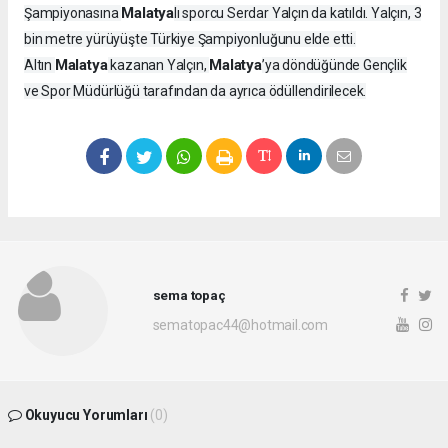
Malatya
Şampiyonasına
lı sporcu Serdar Yalçın da katıldı. Yalçın, 3
bin metre yürüyüşte Türkiye Şampiyonluğunu elde etti.
Malatya
Malatya
Altın
kazanan Yalçın,
’ya döndüğünde Gençlik
ve Spor Müdürlüğü tarafından da ayrıca ödüllendirilecek.
sema topaç
sematopac44@hotmail.com
Okuyucu Yorumları
(0)