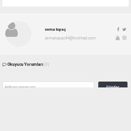
sema topaç
sematopac44@hotmail.com
Okuyucu Yorumları
(0)
Gönder
Yorum yazarak Topluluk Kuralları’nı kabul etmiş bulunuyor ve malatyahakimiyet.net
sitesine yaptığınız yorumunuzla ilgili doğrudan veya dolaylı tüm sorumluluğu tek
başınıza üstleniyorsunuz. Yazılan tüm yorumlardan site yönetimi hiçbir şekilde
sorumlu tutulamaz.