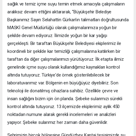
sağlık ve temiz içme suyu temin etmek amacıyla çalışmaların
aralıksız devam ettiğini aktararak, “Büyükşehir Belediye
Başkanımız Sayın Selahattin Gürkan’ın talimatları doğrultusunda
MASKİ Genel Müdürlüğü olarak çalışmalarımıza yoğun bir
şekilde devam ediyoruz. İlimizde yoğun bir kar yağışı
gerçekleşti. Bir taraftan Büyükşehir Belediyesi ekiplerimiz ile
koordineli bir şekilde kar temizliği çalışmalarına katılırken bir
taraftan da diğer çalışmalarımızı yürütüyoruz. İlk etapta ilimiz
genelinde içme suyu olarak kullandığımız kaynakları kontrol
altında tutuyoruz. Türkiye'de örnek gösterilebilecek bir
laboratuvarımız var. Bölgenin en büyüğüyüz diyebiliriz. Son
teknoloji ile donatılmış cihazlara sahibiz. Özellikle çevre ve
insan sağlığını bizim için ön planda. Şebeke sularımızı sürekli
kontrol altında tutuyoruz. 13 ilçemizde ekiplerimiz aylık 450
noktadan numune alarak gerekli incelemeleri ve analizleri
yapıyor. Şebeke sularımız her zaman daha güvenlidir.
Şehrimizin birçok bölgesine Gündüzbey Kaptaj tesisimizde su