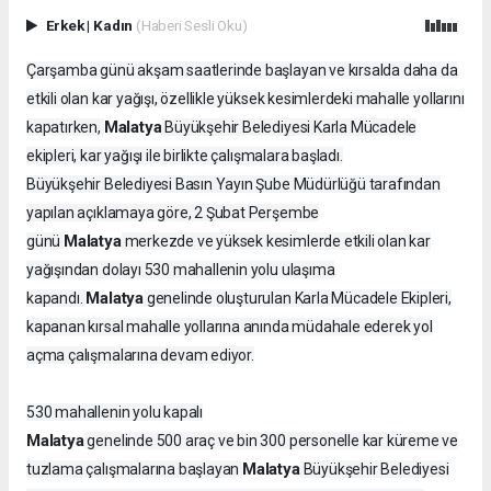
Erkek
|
Kadın
(Haberi Sesli Oku)
Çarşamba günü akşam saatlerinde başlayan ve kırsalda daha da
etkili olan kar yağışı, özellikle yüksek kesimlerdeki mahalle yollarını
Malatya
kapatırken,
Büyükşehir Belediyesi Karla Mücadele
ekipleri, kar yağışı ile birlikte çalışmalara başladı.
Büyükşehir Belediyesi Basın Yayın Şube Müdürlüğü tarafından
yapılan açıklamaya göre, 2 Şubat Perşembe
Malatya
günü
merkezde ve yüksek kesimlerde etkili olan kar
yağışından dolayı 530 mahallenin yolu ulaşıma
Malatya
kapandı.
genelinde oluşturulan Karla Mücadele Ekipleri,
kapanan kırsal mahalle yollarına anında müdahale ederek yol
açma çalışmalarına devam ediyor.
530 mahallenin yolu kapalı
Malatya
genelinde 500 araç ve bin 300 personelle kar küreme ve
Malatya
tuzlama çalışmalarına başlayan
Büyükşehir Belediyesi