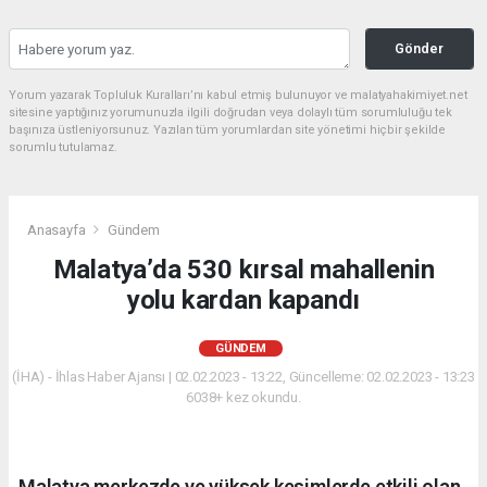
Gönder
Yorum yazarak Topluluk Kuralları’nı kabul etmiş bulunuyor ve malatyahakimiyet.net
sitesine yaptığınız yorumunuzla ilgili doğrudan veya dolaylı tüm sorumluluğu tek
başınıza üstleniyorsunuz. Yazılan tüm yorumlardan site yönetimi hiçbir şekilde
sorumlu tutulamaz.
Anasayfa
Gündem
Malatya’da 530 kırsal mahallenin
yolu kardan kapandı
GÜNDEM
(İHA) - İhlas Haber Ajansı | 02.02.2023 - 13:22, Güncelleme: 02.02.2023 - 13:23
6038+ kez okundu.
Malatya merkezde ve yüksek kesimlerde etkili olan