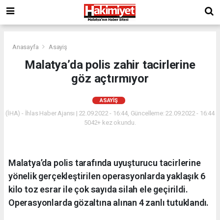
Anasayfa
Asayiş
Malatya’da polis zahir tacirlerine
göz açtırmıyor
ASAYIŞ
(İHA) - İhlas Haber Ajansı | 22.09.2022 - 16:44, Güncelleme: 22.09.2022 - 16:44
5042+ kez okundu.
Malatya’da polis tarafında uyuşturucu tacirlerine
yönelik gerçekleştirilen operasyonlarda yaklaşık 6
kilo toz esrar ile çok sayıda silah ele geçirildi.
Operasyonlarda gözaltına alınan 4 zanlı tutuklandı.