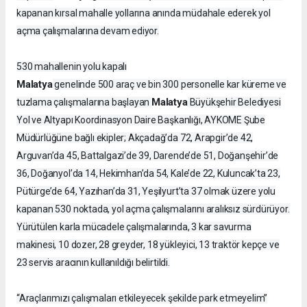
kapanan kırsal mahalle yollarına anında müdahale ederek yol
açma çalışmalarına devam ediyor.
530 mahallenin yolu kapalı
Malatya
genelinde 500 araç ve bin 300 personelle kar küreme ve
Malatya
tuzlama çalışmalarına başlayan
Büyükşehir Belediyesi
Yol ve Altyapı Koordinasyon Daire Başkanlığı, AYKOME Şube
Müdürlüğüne bağlı ekipler; Akçadağ’da 72, Arapgir’de 42,
Arguvan’da 45, Battalgazi’de 39, Darende’de 51, Doğanşehir’de
36, Doğanyol’da 14, Hekimhan’da 54, Kale’de 22, Kuluncak’ta 23,
Pütürge’de 64, Yazıhan’da 31, Yeşilyurt’ta 37 olmak üzere yolu
kapanan 530 noktada, yol açma çalışmalarını aralıksız sürdürüyor.
Yürütülen karla mücadele çalışmalarında, 3 kar savurma
makinesi, 10 dozer, 28 greyder, 18 yükleyici, 13 traktör kepçe ve
23 servis aracının kullanıldığı belirtildi.
“Araçlarımızı çalışmaları etkileyecek şekilde park etmeyelim”