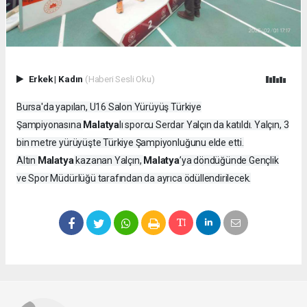
Erkek
|
Kadın
(Haberi Sesli Oku)
Bursa'da yapılan, U16 Salon Yürüyüş Türkiye
Malatya
Şampiyonasına
lı sporcu Serdar Yalçın da katıldı. Yalçın, 3
bin metre yürüyüşte Türkiye Şampiyonluğunu elde etti.
Malatya
Malatya
Altın
kazanan Yalçın,
’ya döndüğünde Gençlik
ve Spor Müdürlüğü tarafından da ayrıca ödüllendirilecek.