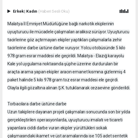
Erkek
|
Kadın
(Haberi Sesli Oku)
Malatya İl Emniyet Müdürlüğüne bağlı narkotik ekiplerinin
uyuşturucu ile mücadele çalışmaları aralıksız sürüyor. Uyuşturucu
tacirlerine göz açtırmayan ekipler yaptıkları çalışmalarla zehir
tacirlerine darbe üstüne darbe vuruyor. Yolcu otobüsünde 5 kilo
978 gram esrar maddesi ele geçirildi. Malatya - Elazığ karayolu
Kale yol uygulama noktasında şüphe üzerine durdurulan bir
araçta arama yapan ekipler aracın emanet kısmına gizlenmiş 4
paket halinde 5 kilo 978 gram toz esrar maddesi ele geçirdi.
Olayla ilgili gözaltına alınan Ş.K. tutuklanarak cezaevine gönderildi.
Torbacılara darbe üstüne darbe
Uzun takiplere dayanan projeli çalışmaları sonucunda son bir yılda
gerçekleştirilen operasyonlarda, uyuşturucu imalatı ve ticareti
yapanlara ciddi darbe vuran ekipler yürüttükleri sokak
çalışmasındaki ikamet ve üst aramalarında ise 105 adet sentetik