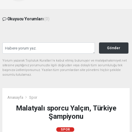
Okuyucu Yorumları
(0)
Gönder
Yorum yazarak Topluluk Kuralları’nı kabul etmiş bulunuyor ve malatyahakimiyet.net
sitesine yaptığınız yorumunuzla ilgili doğrudan veya dolaylı tüm sorumluluğu tek
başınıza üstleniyorsunuz. Yazılan tüm yorumlardan site yönetimi hiçbir şekilde
sorumlu tutulamaz.
Anasayfa
Spor
Malatyalı sporcu Yalçın, Türkiye
Şampiyonu
SPOR