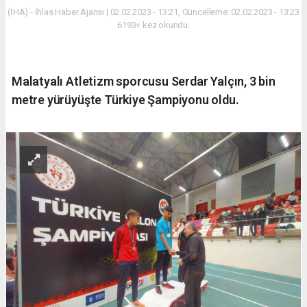
(İHA) - İhlas Haber Ajansı | 02.02.2023 - 13:21, Güncelleme: 02.02.2023 - 13:23
6193+ kez okundu.
Malatyalı Atletizm sporcusu Serdar Yalçın, 3 bin
metre yürüyüşte Türkiye Şampiyonu oldu.