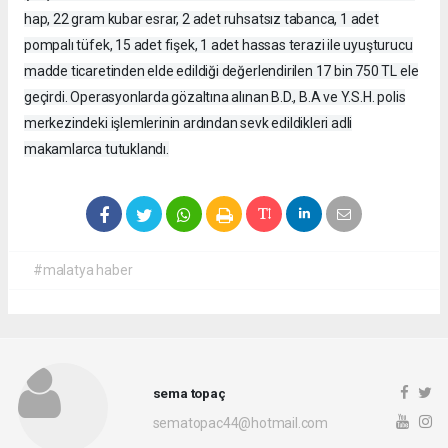
hap, 22 gram kubar esrar, 2 adet ruhsatsız tabanca, 1 adet
pompalı tüfek, 15 adet fişek, 1 adet hassas terazi ile uyuşturucu
madde ticaretinden elde edildiği değerlendirilen 17 bin 750 TL ele
geçirdi. Operasyonlarda gözaltına alınan B.D., B.A ve Y.S.H. polis
merkezindeki işlemlerinin ardından sevk edildikleri adli
makamlarca tutuklandı.
#malatya haber
sema topaç
sematopac44@hotmail.com