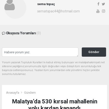
sema topaç
sematopac44@hotmail.com
Okuyucu Yorumları
(0)
Gönder
Yorum yazarak Topluluk Kuralları’nı kabul etmiş bulunuyor ve malatyahakimiyet.net
sitesine yaptığınız yorumunuzla ilgili doğrudan veya dolaylı tüm sorumluluğu tek
başınıza üstleniyorsunuz. Yazılan tüm yorumlardan site yönetimi hiçbir şekilde
sorumlu tutulamaz.
Anasayfa
Gündem
Malatya’da 530 kırsal mahallenin
yolu kardan kapandı