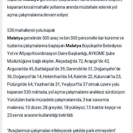
kapanan kırsal mahalle yollarına anında müdahale ederek yol
açma çalışmalarına devam ediyor.
530 mahallenin yolu kapalı
Malatya
genelinde 500 araç ve bin 300 personelle kar küreme ve
Malatya
tuzlama çalışmalarına başlayan
Büyükşehir Belediyesi
Yol ve Altyapı Koordinasyon Daire Başkanlığı, AYKOME Şube
Müdürlüğüne bağlı ekipler; Akçadağ’da 72, Arapgir’de 42,
Arguvan’da 45, Battalgazi’de 39, Darende’de 51, Doğanşehir’de
36, Doğanyol’da 14, Hekimhan’da 54, Kale’de 22, Kuluncak’ta 23,
Pütürge’de 64, Yazıhan’da 31, Yeşilyurt’ta 37 olmak üzere yolu
kapanan 530 noktada, yol açma çalışmalarını aralıksız sürdürüyor.
Yürütülen karla mücadele çalışmalarında, 3 kar savurma
makinesi, 10 dozer, 28 greyder, 18 yükleyici, 13 traktör kepçe ve
23 servis aracının kullanıldığı belirtildi.
“Araçlarımızı çalışmaları etkileyecek şekilde park etmeyelim”