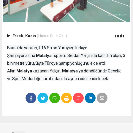
Erkek
|
Kadın
(Haberi Sesli Oku)
Bursa'da yapılan, U16 Salon Yürüyüş Türkiye
Malatya
Şampiyonasına
lı sporcu Serdar Yalçın da katıldı. Yalçın, 3
bin metre yürüyüşte Türkiye Şampiyonluğunu elde etti.
Malatya
Malatya
Altın
kazanan Yalçın,
’ya döndüğünde Gençlik
ve Spor Müdürlüğü tarafından da ayrıca ödüllendirilecek.