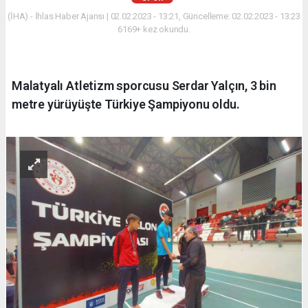
(İHA) - İhlas Haber Ajansı | 02.02.2023 - 13:21, Güncelleme: 02.02.2023 - 13:23
6169+ kez okundu.
Malatyalı Atletizm sporcusu Serdar Yalçın, 3 bin
metre yürüyüşte Türkiye Şampiyonu oldu.