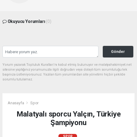
Okuyucu Yorumları
(0)
Gönder
Yorum yazarak Topluluk Kuralları’nı kabul etmiş bulunuyor ve malatyahakimiyet.net
sitesine yaptığınız yorumunuzla ilgili doğrudan veya dolaylı tüm sorumluluğu tek
başınıza üstleniyorsunuz. Yazılan tüm yorumlardan site yönetimi hiçbir şekilde
sorumlu tutulamaz.
Anasayfa
Spor
Malatyalı sporcu Yalçın, Türkiye
Şampiyonu
SPOR