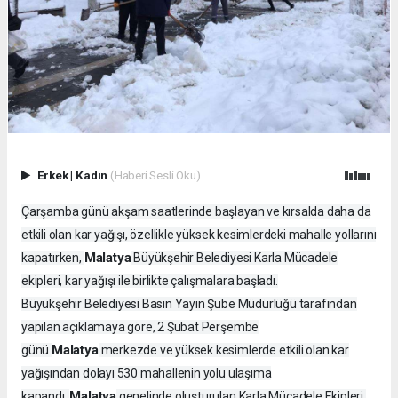
Erkek
|
Kadın
(Haberi Sesli Oku)
Çarşamba günü akşam saatlerinde başlayan ve kırsalda daha da
etkili olan kar yağışı, özellikle yüksek kesimlerdeki mahalle yollarını
Malatya
kapatırken,
Büyükşehir Belediyesi Karla Mücadele
ekipleri, kar yağışı ile birlikte çalışmalara başladı.
Büyükşehir Belediyesi Basın Yayın Şube Müdürlüğü tarafından
yapılan açıklamaya göre, 2 Şubat Perşembe
Malatya
günü
merkezde ve yüksek kesimlerde etkili olan kar
yağışından dolayı 530 mahallenin yolu ulaşıma
Malatya
kapandı.
genelinde oluşturulan Karla Mücadele Ekipleri,