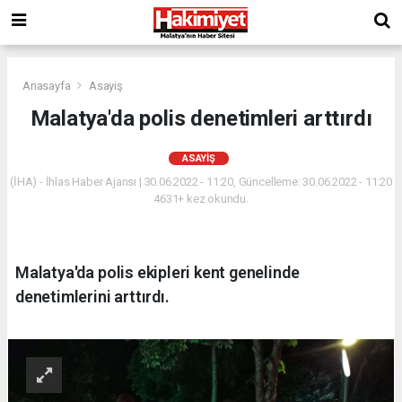
Anasayfa
Asayiş
Malatya'da polis denetimleri arttırdı
ASAYIŞ
(İHA) - İhlas Haber Ajansı | 30.06.2022 - 11:20, Güncelleme: 30.06.2022 - 11:20
4631+ kez okundu.
Malatya'da polis ekipleri kent genelinde
denetimlerini arttırdı.